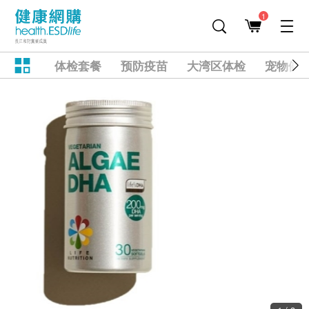
1
体检套餐
预防疫苗
大湾区体检
宠物健