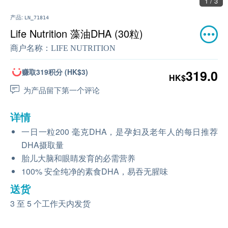
2 / 3
产品:
LN_71814
Life Nutrition 藻油DHA (30粒)
商户名称：
LIFE NUTRITION
赚取319积分 (HK$3)
319.0
HK$
为产品留下第一个评论
详情
一日一粒200 毫克DHA，是孕妇及老年人的每日推荐
DHA摄取量
胎儿大脑和眼睛发育的必需营养
100% 安全纯净的素食DHA，易吞无腥味
送货
3 至 5 个工作天内发货