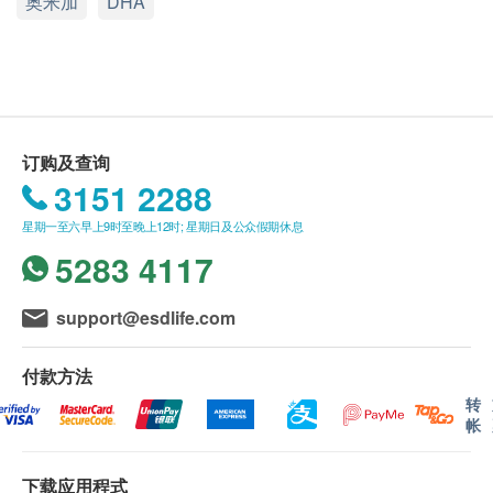
奥米加
DHA
Life Nutrition 藻油DHA 是直接提取自食物链的源头、
送货
深海小鱼进食的微生藻类的原生级DHA，更纯净安全
1. 购买LIFE NUTRITION产品总额满HK$300，即可
可靠DHA 奥米加3脂肪酸。
享香港本地免费送货服务。账单总额未满 HK$300需
附加HK$50运费。
DHA是构造大脑和眼睛的重要成分，占大脑中
2. 我们将于确定订单后3 - 5个工作天内安排发货。
Omega-3的97%，占眼睛视网膜中Omega-3的93%。
3. 不排除运送时间会因节日而有所影响。当八号烈风
订购及查询
人体无法自行产生Omega-3，所以必须从饮食中摄
讯号悬挂或黑色暴雨警告生效时，送货服务时间将会
3151 2288
取。
延迟。
星期一至六早上9时至晚上12时; 星期日及公众假期休息
4. 所有订单须视乎相关货品的供应情况再作最后确
5283 4117
一日一粒200 毫克DHA，是孕妇及老年人的每日推
认。倘若健康网购health.ESDlife未能提供任何订单上
荐DHA摄取量
softgel
tablet
的货品，健康网购health.ESDlife有权拒绝接受该订
support@esdlife.com
胎儿大脑和眼睛发育的必需营养
单，并且会于送货前透过电话或电邮通知顾客再作安
100% 安全纯净的素食DHA，易吞无腥味
排。
付款方法
不含麸质
保证
转
非基因改造
1. 货品质量保证，于顾客收到产品当日起计，食用期
帐
不含乳制品
应最少有6个月或以上。
无蔗糖
换货条款
下载应用程式