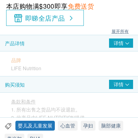
本店购物满$300即享
免费送货
即睇全店产品
展开所有
详情
产品详情
品牌
LIFE Nutrition
原产地
详情
购买须知
美国
条款和条件
包装
1. 所有出售之货品均不设退款。
30粒素食胶囊
2. 此产品由LIFE NUTRITION提供。
3. 如有任何争议，LIFE NUTRITION及健康网购
婴儿及儿童发展
心血管
孕妇
脑部健康
功效
health.ESDlife保留最终决议权。