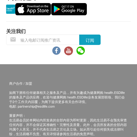
适合素食者
1. 当顾客收取已订购之货品时，有责任检查货品是否
无合成防腐剂
有损毁情况，一经确认，恕不接受退换。
2. 退换产品必须包装完整，如退换之产品有任何残缺
食用方法
或过期退回，供应商有权不受理。
关注我们
成人：每天1粒，餐后服食
3. 如有其他损坏或遗漏查询，顾客必须保留有效收据
*此产品没有根据《药剂业及毒药条例》或《中医药条
订阅
正本，并于送货后3个工作天内按下列方式联络健康
例》注册。为此产品作出的任何声称亦没有为进行该
网购health.ESDlife客户服务部跟进。电邮:
等注册而接受评核。此产品并不供作诊断、治疗或预
support@esdlife.com / 健康网购health.ESDlife客服
防任何疾病之用。
热线: (852) 3151-2288
主要成分
商户合作 / 加盟
藻油DHA
如阁下拥有任何健康相关之服务及产品，并有兴趣成为健康网购 health.ESDlife
专利提取自严格管理、无污染的藻类原生DHA，支持
的服务及产品供应商，欢迎与健康网购 health.ESDlife业务发展部联络。我们会
于2个工作天内回覆，为阁下提供更多有关合作详情。
不同年龄人群的大脑，眼睛，心脏和神经系统及其他
电邮:
partnership@esdlife.com
部分的细胞健康运作。
重要声明：
生活易会员於本网站内所发表的全部内容为即时更新，因此生活易不会预先审查
任何内容，并不会保证其准确性丶完整性及质量。此外，会员所发表的全部内容
储存方法
均属个人意见，并不代表生活易之言论及立场。如从而引起任何损失或法律纠
纷，生活易概不负责。有关详情请参阅生活易的免责声明。
存放在75°F（24°C）以下的干燥地方，避免阳光直