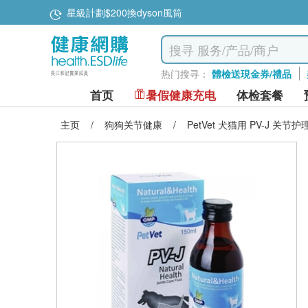
星級計劃$200換dyson風筒
热门搜寻：
體檢送現金券/禮品
首页
暑假健康充电
体检套餐
主页
/
狗狗关节健康
/
PetVet 犬猫用 PV-J 关节护理