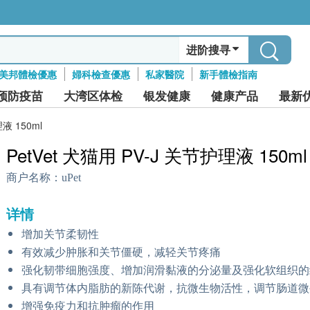
进阶搜寻
美邦體檢優惠
婦科檢查優惠
私家醫院
新手體檢指南
预防疫苗
大湾区体检
银发健康
健康产品
最新
液 150ml
PetVet 犬猫用 PV-J 关节护理液 150ml
商户名称：
uPet
详情
增加关节柔韧性
有效减少肿胀和关节僵硬，减轻关节疼痛
强化韧带细胞强度、增加润滑黏液的分泌量及强化软组织的
具有调节体内脂肪的新陈代谢，抗微生物活性，调节肠道微
增强免疫力和抗肿瘤的作用