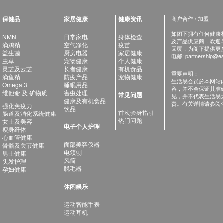
保健品
家居健康
健康资讯
商户合作 / 加盟
如阁下拥有任何健康相关
NMN
日常家电
身体检查
及产品供应商，欢迎与健
滴鸡精
空气净化
疫苗
回覆，为阁下提供更
益生菌
厨房电器
家居健康
电邮:
partnership@es
虫草
宠物健康
个人健康
灵芝及云芝
长者健康
有机食品
重要声明：
滴鱼精
防疫产品
宠物健康
生活易会员於本网站
Omega 3
睡眠用品
容，并不会保证其准
维他命 及 矿物质
害虫处理
常见问题
见，并不代表生活易
健康及有机食品
责。有关详情请参阅
强化免疫力
饮品
首次验身指引
肠道及消化系统健康
热门问题
女士及美容
电子个人护理
瘦身纤体
心血管健康
面部美容仪器
骨骼及关节健康
电须刨
男士健康
风筒
头发护理
脱毛器
孕妇健康
休闲娱乐
运动智能手表
运动耳机