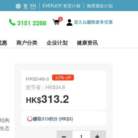
繁
EN
EVERJOY 奖赏计画
推荐朋友计划
1
3151 2288
登入以赚取更多优惠
优惠
商户分类
企业计划
健康资讯
10% off
HK$348.0
您节省：HK$34.8
313.2
HK$
赚取313积分 (HK$3)
结构
生态