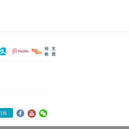
转
支
帐
票
订阅