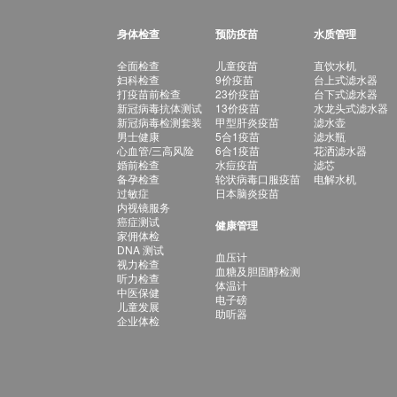
身体检查
预防疫苗
水质管理
全面检查
儿童疫苗
直饮水机
妇科检查
9价疫苗
台上式滤水器
打疫苗前检查
23价疫苗
台下式滤水器
新冠病毒抗体测试
13价疫苗
水龙头式滤水器
新冠病毒检测套装
甲型肝炎疫苗
滤水壶
男士健康
5合1疫苗
滤水瓶
心血管/三高风险
6合1疫苗
花洒滤水器
婚前检查
水痘疫苗
滤芯
备孕检查
轮状病毒口服疫苗
电解水机
过敏症
日本脑炎疫苗
内视镜服务
癌症测试
健康管理
家佣体检
DNA 测试
血压计
视力检查
血糖及胆固醇检测
听力检查
体温计
中医保健
电子磅
儿童发展
助听器
企业体检