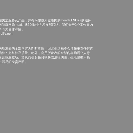
之服务及产品，并有兴趣成为健康网购 health.ESDlife的服务
康网购 health.ESDlife业务发展部联络。我们会于2个工作天内
多有关合作详情。
dlife.com
内所发表的全部内容为即时更新，因此生活易不会预先审查任何内
确性丶完整性及质量。此外，会员所发表的全部内容均属个人意
之言论及立场。如从而引起任何损失或法律纠纷，生活易概不负
生活易的免责声明。