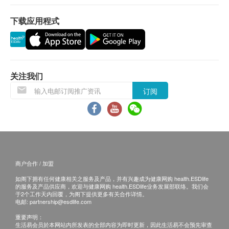
加入「青春双歧杆菌」，大学科研方向性提高疫苗
退换条款：
下载应用程式
成效
当顾客收取已订购之货品时，有责任检查货品是否
配合长双歧杆菌及多种双歧杆菌(比菲德氏菌) 有助
有损毁情况，一经确认签收，恕不接受退换。
促进抗体产生，加快病后复元，减少「长新冠」征
退换产品必须包装完整，如退换之产品有任何残缺
状风险
或过期退回，供应商有权不受理。
关注我们
主要成份
如有其他损坏或遗漏查询，顾客必须保留有效收据
Lab4-AD 260亿活益菌(双歧杆菌CUL34、两歧双歧杆
订阅
正本，并于送货后3个工作天内按下列方式联络
菌CUL20、唾液乳酸杆菌CUL61、副干酪杆菌CUL-
Pony Supermarket客户服务部跟进。
08、鼠李糖乳杆菌LGG、唾液乳酸杆菌、青春双歧杆
菌、嗜酸乳杆菌CUL21、长双歧杆菌、益生元(菊苣纤
维)
服用方法
商户合作 / 加盟
每日1次，每次服用1粒， 餐后服用效果更佳。
如阁下拥有任何健康相关之服务及产品，并有兴趣成为健康网购 health.ESDlife
#4岁以下小童建议拆开胶囊放入汤中、稀粥或幼儿饮
的服务及产品供应商，欢迎与健康网购 health.ESDlife业务发展部联络。我们会
于2个工作天内回覆，为阁下提供更多有关合作详情。
料或食物中，并拌匀;
电邮:
partnership@esdlife.com
不可加进高温液体(>45°C)。
重要声明：
生活易会员於本网站内所发表的全部内容为即时更新，因此生活易不会预先审查