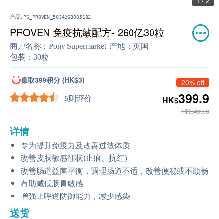
1 / 2
产品:
PS_PROVEN_5034268005182
PROVEN 免疫抗敏配方- 260亿30粒
商户名称：
Pony Supermarket
产地：
英国
包装：
30粒
赚取399积分 (HK$3)
20% off
399.9
5则评价
HK$
HK$499.0
详情
专为提升免疫力及改善过敏体质
改善皮肤敏感征状(止痕、抗红)
改善肠道益菌平衡，调理肠道不适，改善便秘或不顺畅
有助减低肠胃敏感
增强上呼道防御能力，减少感染
送货