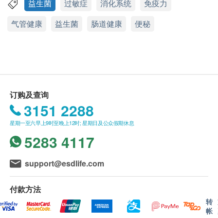
— 9 种活性益生菌+ 益生元— 医学黄金比例配方，有
应最少有9个月或以上。
益生菌
过敏症
消化系统
免疫力
以下功效：
此产品由 Pony Supermarket 提供。
气管健康
益生菌
肠道健康
便秘
抗敏感
如有任何争议，Pony Supermarket 及 健康网购
针对改善过敏体质(鼻敏、呼吸道敏感、皮肤敏
health. ESDlife保留最终决议权。
感、食物敏感等)，纾缓湿敏征状
改善皮肤敏感征状(包括止痕、红、肿、热及疼痛
送货条款：
情况);
购买产品总额满HK$300，即可享本地免费送货服
降低临床湿敏指数(SCORAD)
务。 账单总额未满HK$300需附加HK$30运费。
订购及查询
提升整体健康生活素质，包括睡眠、情绪及体力
我们将于确定订单后1-3个工作天内安排发货。
3151 2288
促进肠道健康、强免疫
不排除运送时间会因节日而有所影响。 当八号烈
星期一至六早上9时至晚上12时; 星期日及公众假期休息
改善肠道益菌(微生态) 平衡，抑压坏菌繁殖，提升
风讯号悬挂或黑色暴雨警告生效时，送货服务时间
5283 4117
肠道健康及免疫力
将会延迟。
调理肠道不适， 改善便秘或排便不顺畅
所有订单须视乎相关货品的供应情况再作最后确
support@esdlife.com
促进消化系统机能(胃气或肚胀问题)
认。 倘若健康网购health. ESDlife未能提供任何订
有助减低肠胃敏感、改善肠易激
单上的货品，健康网购health. ESDlife有权拒绝接
付款方法
腹泻后调理
受该订单，并且会于送货前透过电话或电邮通知顾
转
抗病入侵
客再作安排。
帐
增强上呼吸道免疫力，感染防御