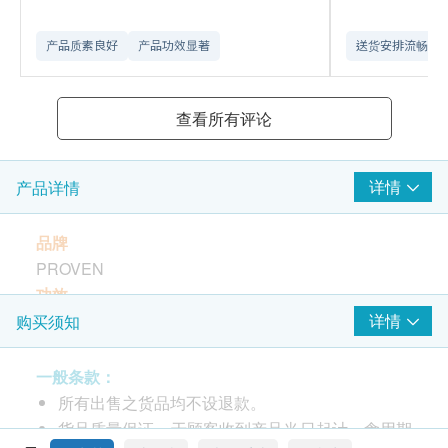
产品质素良好
产品功效显著
送货安排流畅
查看所有评论
详情
产品详情
品牌
PROVEN
功效
医学级黄金比例配方「Lab4AD 免疫抗敏精准配方」
详情
购买须知
9种活益菌+ 益生元，发挥协同效果
独家研发的「Lab4AD 免疫抗敏精准配方」- 包括专利
一般条款：
唾液乳杆菌、鼠李糖乳杆菌LGG、副干酪杆菌、多种
所有出售之货品均不设退款。
双歧杆菌(比菲德氏菌)、长双歧杆菌及青春双歧杆菌
货品质量保证，于顾客收到产品当日起计，食用期