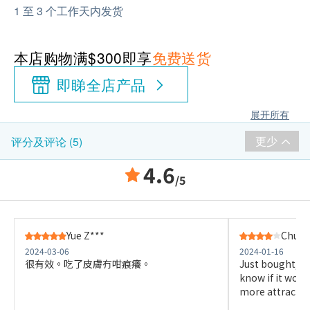
1 至 3 个工作天内发货
本店购物满$300即享
免费送货
即睇全店产品
展开所有
更少
评分及评论 (5)
4.6
/5
Yue Z***
Chu I*
2024-03-06
2024-01-16
很有效。吃了皮膚冇咁痕癢。
Just bought, hav
know if it work
more attractiv