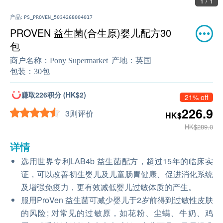
1 / 1
产品:
PS_PROVEN_5034268004017
PROVEN 益生菌(合生原)婴儿配方30
包
商户名称：
Pony Supermarket
产地：
英国
包装：
30包
赚取226积分 (HK$2)
21% off
226.9
3则评价
HK$
HK$289.0
详情
选用世界专利LAB4b 益生菌配方，超过15年的临床实
证，可以改善初生婴儿及儿童肠胃健康、促进消化系统
及增强免疫力，更有效减低婴儿过敏体质的产生。
服用ProVen 益生菌可减少婴儿于2岁前得到过敏性皮肤
的风险; 对常见的过敏原，如花粉、尘螨、牛奶、鸡