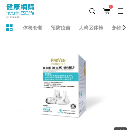
1
体检套餐
预防疫苗
大湾区体检
宠物健