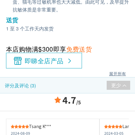
蛋、猫毛等过敏机率也大大减低。由此可见，及早提升
抗敏体质是非常重要。
送货
1 至 3 个工作天内发货
本店购物满$300即享
免费送货
即睇全店产品
展开所有
更少
评分及评论 (3)
4.7
/5
Tsang K***
Lam R
2024-08-09
2024-03-05