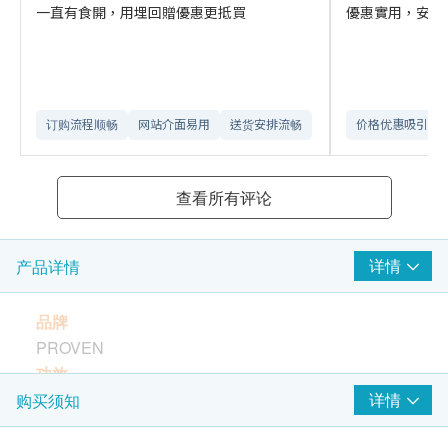
一直有食開，用埋回贈優惠更抵買
優惠實用，安排
订购流程顺畅
网站介面易用
送货安排流畅
价格优惠吸引
查看所有评论
详情
产品详情
品牌
PROVEN
功效
ProVen 益生菌(合生原) 婴儿配方是专为初生婴儿配制
详情
购买须知
而成的益生菌补充剂。选用世界专利LAB4b 益生菌配