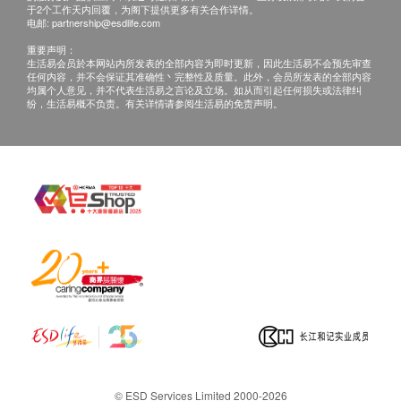
于2个工作天内回覆，为阁下提供更多有关合作详情。
头周围，直接食用。
电邮:
partnership@esdlife.com
不可加进高温液体(>45°C)
重要声明：
生活易会员於本网站内所发表的全部内容为即时更新，因此生活易不会预先审查
任何内容，并不会保证其准确性丶完整性及质量。此外，会员所发表的全部内容
均属个人意见，并不代表生活易之言论及立场。如从而引起任何损失或法律纠
纷，生活易概不负责。有关详情请参阅生活易的免责声明。
© ESD Services Limited 2000-2026