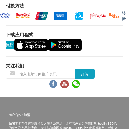
单上的货品，健康网购health. ESDlife有权拒绝接
付款方法
主要成份
受该订单，并且会于送货前透过电话或电邮通知顾
转
Prebiotics (益生元) :
客再作安排。
帐
Galactooligosaccharides (GOS) 低聚半乳糖
Fructooligosaccharides (FOS) 果寡糖
退换条款：
下载应用程式
Lab4b Probiotics 专利天然活性益生菌(合生元) 配方
当顾客收取已订购之货品时，有责任检查货品是否
100亿:
有损毁情况，一经确认签收，恕不接受退换。
Bifidobacterium bifidum 比菲德氏菌(CUL-20)
退换产品必须包装完整，如退换之产品有任何残缺
Bifidobacterium animalis subsp. lactis 雷特氏菌(CUL-
或过期退回，供应商有权不受理。
关注我们
34)
如有其他损坏或遗漏查询，顾客必须保留有效收据
Lactobacillus salivarius 唾液乳酸杆菌(CUL-61)
订阅
正本，并于送货后3个工作天内按下列方式联络
Lactobacillus paracasei 副干酪杆菌(CUL-08)
Pony Supermarket客户服务部跟进。
用法用量
初生婴儿(0 - 24个月) : 每日1 包
婴儿(24个月以上) : 每日2 包
* 将1 包粉末(2g) 加入降温后的配方奶粉、各类饮料或
商户合作 / 加盟
食品中，并拌匀。
如阁下拥有任何健康相关之服务及产品，并有兴趣成为健康网购 health.ESDlife
喂哺母乳妇女，可加入已准备的母乳、也建议洒于乳
的服务及产品供应商，欢迎与健康网购 health.ESDlife业务发展部联络。我们会