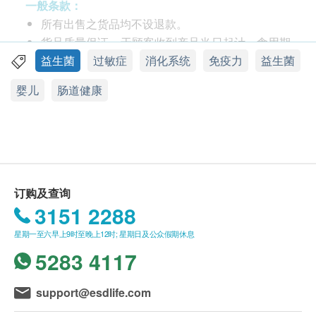
方, 超过15多年的临床实证, 专利益生菌有以下功效：
一般条款：
提升肠道健康及免疫力
所有出售之货品均不设退款。
抑压坏菌繁殖，适合腹泻时使用
货品质量保证，于顾客收到产品当日起计，食用期
帮助排便，促进消化系统健康(适合呕奶、胀气、
应最少有9个月或以上。
益生菌
过敏症
消化系统
免疫力
益生菌
便秘、胃口欠佳)
此产品由 Pony Supermarket 提供。
婴儿
肠道健康
减低婴儿过敏体质的产生
如有任何争议，Pony Supermarket 及 健康网购
帮助营养物质的吸收
health. ESDlife保留最终决议权。
医学文献证明, 大多数过敏问题都发生于2 岁前, 若幼
儿在这段时间出现过敏皮肤, 该幼儿于12岁或更早时
送货条款：
期得到其他敏感的机率更会超越50%。 Swansea
购买产品总额满HK$300，即可享本地免费送货服
Baby Trial 临床结果显示, 服用ProVen 益生菌可减少
务。 账单总额未满HK$300需附加HK$30运费。
订购及查询
婴儿于2岁前得到过敏性皮肤的风险; 对常见的过敏原,
我们将于确定订单后1-3个工作天内安排发货。
3151 2288
如花粉、尘螨、牛奶、鸡蛋、猫毛等过敏机率也大大
不排除运送时间会因节日而有所影响。 当八号烈
星期一至六早上9时至晚上12时; 星期日及公众假期休息
减低。
风讯号悬挂或黑色暴雨警告生效时，送货服务时间
5283 4117
由此可见, 及早提升抗敏体质是非常重要。
将会延迟。
适合人士
所有订单须视乎相关货品的供应情况再作最后确
support@esdlife.com
初生婴幼儿（0-24个月）
认。 倘若健康网购health. ESDlife未能提供任何订
儿童