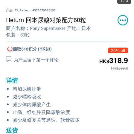
1 / 3
产品:
PS_Return_4570079960193
Return 回本尿酸对策配方60粒
商户名称：
Pony Supermarket
产地：
日本
包装：
60粒
赚取318积分 (HK$3)
20% off
318.9
为产品留下第一个评论
HK$
HK$399.0
详情
增加尿酸排泄
减少嘌呤吸收
减少体内尿酸产生
止痛、纾红肿及降尿酸浓度
减少及修复关节磨蚀、软骨破坏
送货