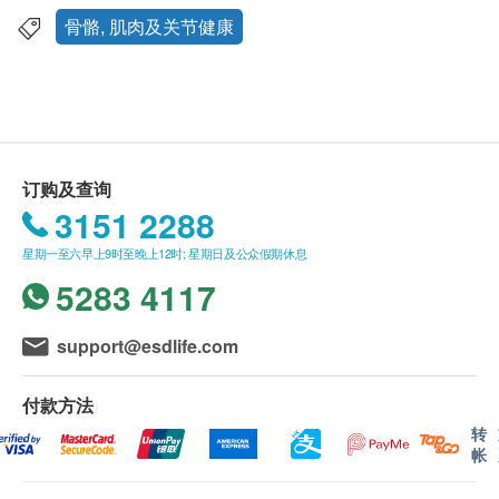
日本临床实证纯天然尿酸对策の成分，针对解决三大
应最少有9个月或以上。
骨骼, 肌肉及关节健康
范畴，有效速降尿酸值，改善发作引起的红肿疼痛。
此产品由 Pony Supermarket 提供。
如有任何争议，Pony Supermarket 及 健康网购
独有UA Bi-Phasic 追踪式速效止痛系统，真正同步纾
health. ESDlife保留最终决议权。
缓红、肿、热、痛及降低尿酸浓度，无需等待，速效
解决发作情况。
送货条款：
订购及查询
服用方法
购买产品总额满HK$300，即可享本地免费送货服
3151 2288
保健、降尿酸水平: 每天服两粒急性及进阶降尿酸、修
务。 账单总额未满HK$300需附加HK$30运费。
复关节软骨: 每天服三粒
星期一至六早上9时至晚上12时; 星期日及公众假期休息
我们将于确定订单后1-3个工作天内安排发货。
成份
5283 4117
不排除运送时间会因节日而有所影响。 当八号烈
尿酸对策之配方(日本菊花提取物、5-Loxin 关节止痛
风讯号悬挂或黑色暴雨警告生效时，送货服务时间
抗蚀配方(乳香提取物)、荜拔提取物、酸樱桃提取
将会延迟。
support@esdlife.com
物、Tamaflex止痛灵活配方(罗望子提取物、姜黄提取
所有订单须视乎相关货品的供应情况再作最后确
物)、芦丁、柠檬提取橙皮苷(LGH)、植酸)
认。 倘若健康网购health. ESDlife未能提供任何订
付款方法
单上的货品，健康网购health. ESDlife有权拒绝接
转
帐
受该订单，并且会于送货前透过电话或电邮通知顾
客再作安排。