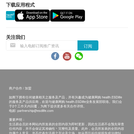
下载应用程式
退换条款：
当顾客收取已订购之货品时，有责任检查货品是否
有损毁情况，一经确认签收，恕不接受退换。
退换产品必须包装完整，如退换之产品有任何残缺
关注我们
或过期退回，供应商有权不受理。
订阅
如有其他损坏或遗漏查询，顾客必须保留有效收据
正本，并于送货后3个工作天内按下列方式联络
Pony Supermarket客户服务部跟进。
商户合作 / 加盟
如阁下拥有任何健康相关之服务及产品，并有兴趣成为健康网购 health.ESDlife
的服务及产品供应商，欢迎与健康网购 health.ESDlife业务发展部联络。我们会
于2个工作天内回覆，为阁下提供更多有关合作详情。
电邮:
partnership@esdlife.com
重要声明：
生活易会员於本网站内所发表的全部内容为即时更新，因此生活易不会预先审查
任何内容，并不会保证其准确性丶完整性及质量。此外，会员所发表的全部内容
均属个人意见，并不代表生活易之言论及立场。如从而引起任何损失或法律纠