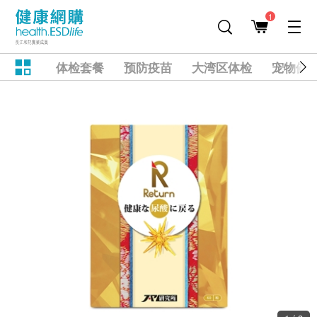
1
体检套餐
预防疫苗
大湾区体检
宠物健