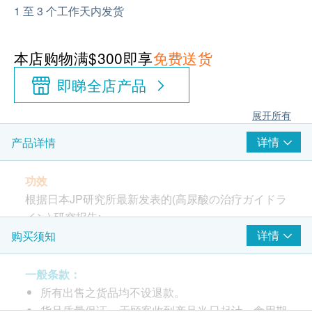
1 至 3 个工作天内发货
本店购物满$300即享
免费送货
即睇全店产品
展开所有
详情
产品详情
功效
根据日本JP研究所最新发表的(高尿酸の治疗ガイドラ
イン) 研究报告:
高尿酸人士已戒口仍有尿酸问题;
详情
购买须知
要真正有效减少体内尿酸浓度，必须解决三大范畴:
减少嘌呤吸收
一般条款：
减少尿酸合成
所有出售之货品均不设退款。
增加尿酸排泄
货品质量保证，于顾客收到产品当日起计，食用期