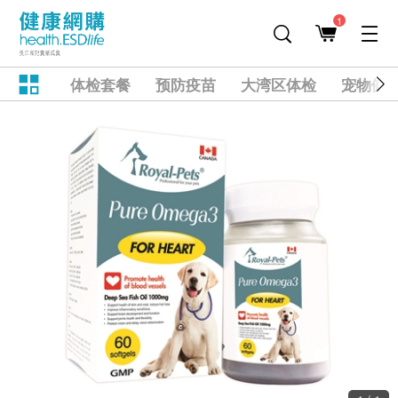
1
体检套餐
预防疫苗
大湾区体检
宠物健