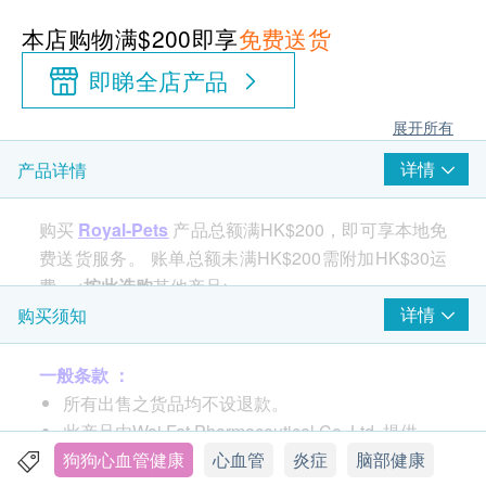
本店购物满$200即享
免费送货
即睇全店产品
展开所有
详情
产品详情
购买
Royal-Pets
产品总额满HK$200，即可享本地免
费送货服务。 账单总额未满HK$200需附加HK$30运
费。<
按此选购
其他产品>
详情
购买须知
一般条款 ：
所有出售之货品均不设退款。
此产品由Wai Fat Pharmaceutical Co. Ltd. 提供。
如有任何争议，Wai Fat Pharmaceutical Co. Ltd.
狗狗心血管健康
心血管
炎症
脑部健康