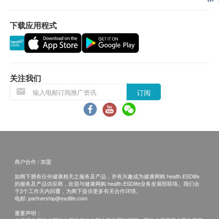
应最少有9个月或以上。
产地
下载应用程式
加拿大
退换条款 ：
当顾客收取已订购之货品时，有责任检查货品是否
特性及功效
有损毁情况，一经确认签收，恕不接受退换。
维护血管畅通
退换产品必须包装完整，如退换之产品有任何残缺
关注我们
促进皮毛健康，减少毛发脱落
或过期退回，供应商有权不受理。
订阅
改善发炎症状
如有其他损坏或遗漏查询，顾客必须保留有效收据
支援脑部发育和脑部运作
正本，并于送货后3个工作天内按下列方式联络健
维持关节健康和活动能力
康网购health.ESDlife客户服务部跟进。
延缓视力退化，维护眼睛健康
成分
商户合作 / 加盟
深海鱼油（1000毫克）
如阁下拥有任何健康相关之服务及产品，并有兴趣成为健康网购 health.ESDlife
的服务及产品供应商，欢迎与健康网购 health.ESDlife业务发展部联络。我们会
甘油
于2个工作天内回覆，为阁下提供更多有关合作详情。
明胶
电邮:
partnership@esdlife.com
重要声明：