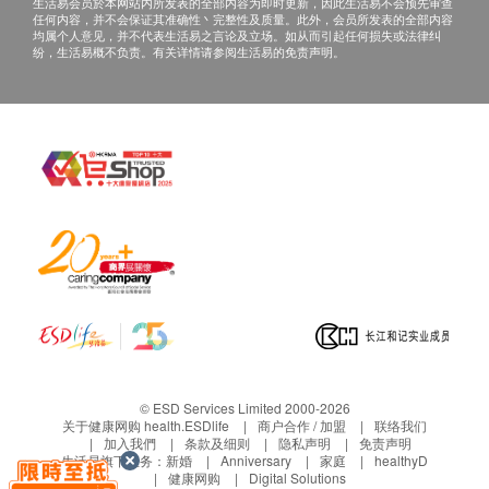
生活易会员於本网站内所发表的全部内容为即时更新，因此生活易不会预先审查
服法
任何内容，并不会保证其准确性丶完整性及质量。此外，会员所发表的全部内容
均属个人意见，并不代表生活易之言论及立场。如从而引起任何损失或法律纠
25磅以下小型犬只: 每日1次，每次1粒
纷，生活易概不负责。有关详情请参阅生活易的免责声明。
26-50磅中型犬只: 每日1次，每次2粒
51-100磅大型犬只: 每日1次，每次3粒
1. 将软胶囊直接放于犬只口中吞服或
2. 刺破软胶囊后，将鱼油直接挤出至食物上
储存
置于阴凉干燥处，远离儿童及宠物。
注意
建议不要超过每日建议剂量。若犬只不舒服或正在服
食药物，服用本产品前请先咨询兽医。如果您的犬只
即将安排手术，请先告知兽医您的犬只正服用本产
品。本产品只供犬只服用。
© ESD Services Limited 2000-2026
关于健康网购 health.ESDlife
商户合作 / 加盟
联络我们
加入我們
条款及细则
隐私声明
免责声明
生活易旗下业务：
新婚
Anniversary
家庭
healthyD
健康网购
Digital Solutions