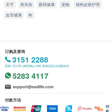
及健康网购health.ESDlife保留最终决议权。
关节
奥米加
眼睛健康
宠物
猫狗皮肤护理
我们的毛孩保健食品是与专业兽医共同合作研发，针
送货条款：
血管健康
狗
对处于不同成长阶段的毛孩的各种生理需要，全方位
购买Royal-Pets产品总额满HK$200，即可享本地
照顾它们的健康。
免费送货服务。 账单总额未满HK$200需附加
HK$30运费。
全线Royal-Pets产品均符合人类食品生产标准，所用
我们将于确定订单后3-5个工作天内安排发货。
的原材料亦已通过农药残留量、重金属含量及微生物
不排除运送时间会因节日而有所影响。 当八号烈
检测。由GMP／cGMP认证厂房生产的产品品质上
订购及查询
风讯号悬挂或黑色暴雨警告生效时，送货服务时间
盛，百分百适合毛孩食用，主人们大可放心。
3151 2288
将会延迟。
所有订单须视乎相关货品的供应情况再作最后确
星期一至六早上9时至晚上12时; 星期日及公众假期休息
认。 倘若健康网购health.ESDlife未能提供任何订
5283 4117
单上的货品，健康网购health.ESDlife有权拒绝接
奥米加3脂肪酸是年幼动物成长和发展的重要营养，
受该订单，并且会于送货前透过电话或电邮通知顾
support@esdlife.com
在日常饮食中必不可少，对于抑制炎症非常重要，尤
客再作安排。
其是心脏、脑部和皮肤发炎。透过增加宠物日常饮食
付款方法
中奥米加3脂肪酸的份量和质量，能抑制炎症和老
保用 ：
转
化，有助预防年幼犬患病及令老年犬更强壮。
货品质量保证，于顾客收到产品当日起计，食用期
帐