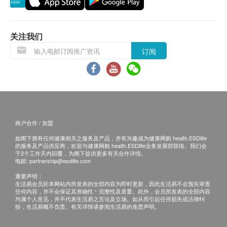
食者的极佳的奥米加3脂肪酸食物来源。
保用条款：
奇异籽亦含有完整蛋白质，可提供身体所需的9种
货品质量保证，于顾客收到产品当日起计，使用
必需氨基酸，其蛋白质的质量可媲美肉类、海鲜和
期应最少有12个月或以上。
关注我们
家禽等优质蛋白质食物。
订阅
每汤匙的奇异籽含有6克的膳食纤维，份量相当于2
退换条款：
个苹果或香蕉。
当顾客收取已订购之货品时，有责任检查货品是否
奇异籽的钙质非常丰富，以同样100克的份量比
有损毁情况，一经确认签收，恕不接受退换。
较，奇异籽的钙质含量比牛奶更高出1.5倍，只需
退换产品必须包装完整，如退换之产品有任何残缺
一汤匙已含有80毫克的钙质
或过期退回，供应商有权不受理。
商户合作 / 加盟
奇异籽的铁质含量为每汤匙0.9毫克，1盎司的红肉
如有其他损坏或遗漏查询，顾客必须保留有效收据
只含0.6毫克，因此较红肉多0.3毫克。若配合含维
如阁下拥有任何健康相关之服务及产品，并有兴趣成为健康网购 health.ESDlife
正本，并于送货后3个工作天内按下列方式联络健
的服务及产品供应商，欢迎与健康网购 health.ESDlife业务发展部联络。我们会
他命C食物进食，更可增加的铁质吸收。
康网购health. ESDlife客户服务部跟进。
于2个工作天内回覆，为阁下提供更多有关合作详情。
电邮:
partnership@esdlife.com
奇异籽亦含多种抗氧化素，包括五羟黄酮素和黄酮
重要声明：
素。
生活易会员於本网站内所发表的全部内容为即时更新，因此生活易不会预先审查
任何内容，并不会保证其准确性丶完整性及质量。此外，会员所发表的全部内容
均属个人意见，并不代表生活易之言论及立场。如从而引起任何损失或法律纠
注意事项
纷，生活易概不负责。有关详情请参阅生活易的免责声明。
不适用于对坚果敏感的人士。孕妇及服药的人士必先