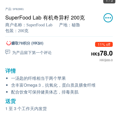
1 / 3
产品:
SF02001
SuperFood Lab 有机奇异籽 200克
商户名称：
SuperFood Lab
产地：
秘魯
包装：
200克
赚取78积分 (HK$0)
11% off
78.0
为产品留下第一个评论
HK$
HK$88.0
详情
一汤匙的纤维相当于两个苹果
含丰富Omega 3，抗氧化，蛋白质及膳食纤维
配合饮食可保持健美体态，排毒美肌
送货
1 至 3 个工作天内发货