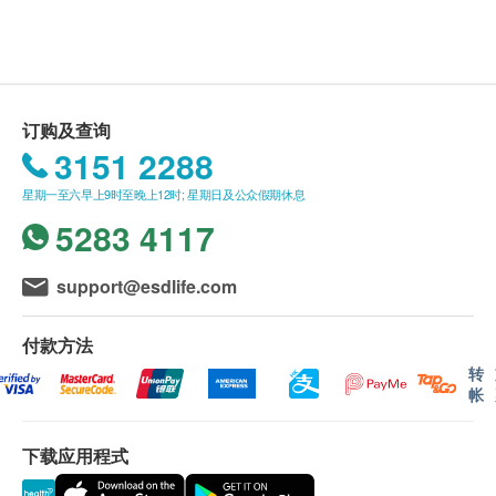
低GI升糖指数，是稳定血糖水平及控制体重的最佳
Limited）及健康网购health. ESDlife保留最终决议
选择
权。
易于被吸收，无需研磨便可被人体消化(有别于亚
麻子)
送货条款：
订购及查询
不含任何麦麸及过敏成分
购买SuperFood Lab产品总额满HK$400，即可享
3151 2288
本地免费送货服务。 账单总额未满HK$400需附加
适用对象
星期一至六早上9时至晚上12时; 星期日及公众假期休息
HK$50运费。
关注体重及心脏健康的人士，素食者及儿童
5283 4117
我们将于确定订单后1-3个工作天内安排发货。
不排除运送时间会因节日而有所影响。 当八号烈
服用方法
风讯号悬挂或黑色暴雨警告生效时，送货服务时间
support@esdlife.com
可将几茶匙的有机奇异子加入饮料中，或加于任何烘
将会延迟。
焙食谱中的面粉内
所有订单须视乎相关货品的供应情况再作最后确
付款方法
认。 倘若健康网购health. ESDlife未能提供任何订
转
帐
成分
单上的货品，健康网购health. ESDlife有权拒绝接
奇异籽含有丰富的奥米加3脂肪酸，每汤匙可提供
受该订单，并且会于送货前透过电话或电邮通知顾
2669毫克，比每100克的三文鱼高出2倍（每100
下载应用程式
客再作安排。
克含1300毫克奥米加3脂肪酸），因此奇异籽是素