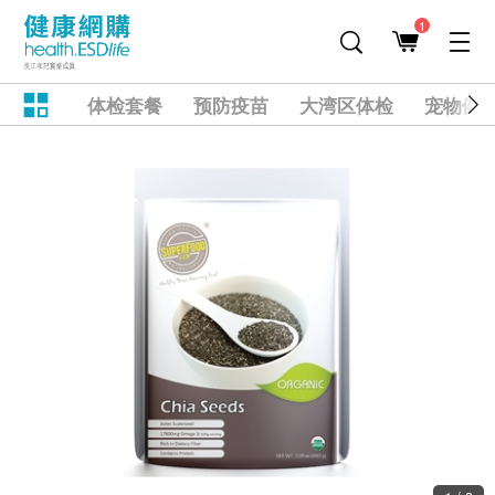
1
体检套餐
预防疫苗
大湾区体检
宠物健