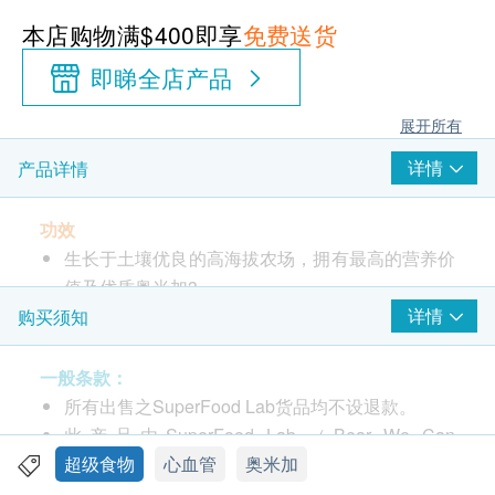
本店购物满$400即享
免费送货
即睇全店产品
展开所有
详情
产品详情
功效
生长于土壤优良的高海拔农场，拥有最高的营养价
值及优质奥米加3
蕴含人体必需的奥米加3 成份，拥有最佳的奥米加
详情
购买须知
3 :奥米加6比例，有益心脏及脑部健康
蕴含矿物质、膳食纤维及完善的蛋白质成份，当中
一般条款：
包含9种必需的氨基酸
所有出售之SuperFood Lab货品均不设退款。
富含高粘性的纤维，这些凝胶状物质有助减缓人体
此产品由SuperFood Lab （Bear We Can
对碳水化合物的消化及吸收，能有效控制食欲，从
Limited） 提供。
超级食物
心血管
奥米加
而达到减肥的效果
如有任何争议，SuperFood Lab （Bear We Can