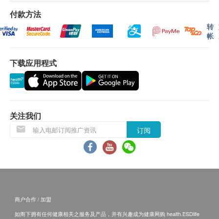
等难以消除的顽固脂肪，增强基础代谢率，助你二
经常进食高糖分、高脂肪食品
十四小时排水消肿，打造易瘦体质。
付款方法
容易水肿
保用条款：
转
帐
货品质量保证，于顾客收到产品当日起计，使用
不想挨饿节食，什么体重管理方式最有效？
服用方法
期应最少有12个月或以上。
边吃边瘦不是梦！近期大热的「生酮饮食法」主张
每天2-3包
下载应用程式
高脂低碳餐单，不用挨饿节食，世界各地不少明星
加入100毫升水、饮品或食品中
退换条款：
都曾试过，大赞有效。生酮的原理是以摄取适量蛋
餐前5-10分钟饮用
当顾客收取已订购之货品时，有责任检查货品是否
白质和极低糖(即低碳水化合物和低糖分) 的饮食模
有损毁情况，一经确认签收，恕不接受退换。
式，让身体处于极低糖的状态，逼使身体燃烧脂肪
成分
退换产品必须包装完整，如退换之产品有任何残缺
作为能量的来源，从而达至轻松减磅。
关注我们
天然超级纤维PHGG
或过期退回，供应商有权不受理。
订阅
绿咖啡豆精华
如有其他损坏或遗漏查询，顾客必须保留有效收据
正进行生酮饮食，但少不免要外出用餐，很难严格
覆盆子酮
正本，并于送货后3个工作天内按下列方式联络健
遵守餐单，怎么办？
康网购health. ESDlife客户服务部跟进。
SuperHOT全方位「抗糖燃脂– Block + Burn」，
保存方法
能针对性控制饮食中的糖分(碳水化合物和糖分)，
请存放于雪柜(0-4℃)以保持最佳品质，并于三个月内
于消化过程中抗糖达50%及减少20%卡路里吸收
食用。 *注意: 包装生产过程中，空气会进入小包装内
商户合作 / 加盟
*，享受大餐的同时，也可以尽量辅助生酮饮食的
而可能令产品出现膨涨。这并不会影响产品的品质。
如阁下拥有任何健康相关之服务及产品，并有兴趣成为健康网购 health.ESDlife
原则，是忙碌都市人的恩物。