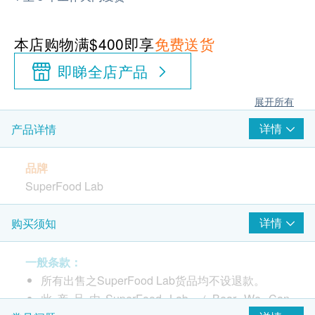
本店购物满$400即享
免费送货
即睇全店产品
展开所有
详情
产品详情
品牌
SuperFood Lab
产地
详情
购买须知
澳洲
一般条款：
包装
所有出售之SuperFood Lab货品均不设退款。
3克x 30包
此产品由SuperFood Lab （Bear We Can