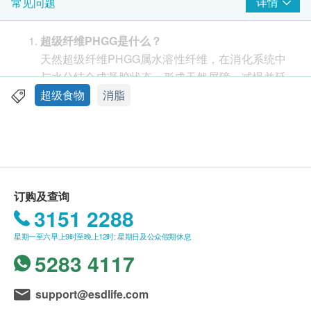
Limited） 提供。
详情
常见问题
功效
如有任何争议，SuperFood Lab （Bear We Can
SuperFood Lab SuperHot超级抗糖燃脂素蕴含天
Limited）及健康网购health. ESDlife保留最终决议
超级纤维PHGG是什么？
然超级纤维PHGG，天然超级纤维PHGG属水溶性
权。
天然超级纤维PHGG属水溶性纤维，在消化系统中
纤维，在消化系统中与水分结合成凝胶状态，形成
与水分结合成凝胶状态，形成天然屏障，减慢并延
天然屏障，减慢并延长糖分及淀粉分解，抑制高达
送货条款：
长糖分及淀粉分解，抑制高达50%糖分及20%卡路
超级食物
消脂
50%糖分及20%卡路里吸收*。 PHGG更有助于经
购买SuperFood Lab产品总额满HK$400，即可享
里吸收*。 PHGG更有助于经常进食高糖高脂肪饮
常进食高糖高脂肪饮食人士控制卡路里吸收，轻松
本地免费送货服务。 账单总额未满HK$400需附加
食人士控制卡路里吸收，轻松止肥修身。
止肥修身。
HK$50运费。
SuperFood Lab SuperHot超级抗糖燃脂素配方含
我们将于确定订单后1-3个工作天内安排发货。
SuperHOT含超级纤维PHGG会引致肚泻吗？
全天然萃取然燃脂成分，绿咖啡豆精华和覆盆子
不排除运送时间会因节日而有所影响。 当八号烈
不会。 PHGG促进肠道蠕动，视乎个人的体质和
订购及查询
酮，激活身体生热作用，有效减去腹、腰、臀等难
风讯号悬挂或黑色暴雨警告生效时，送货服务时间
健康状况，服用后或许会增加排便次数属正常现
3151 2288
以消除的顽固脂肪，增强基础代谢率，助你二十四
将会延迟。
象，有助于清除宿便和毒素。
小时排水消肿，打造易瘦体质。
所有订单须视乎相关货品的供应情况再作最后确
星期一至六早上9时至晚上12时; 星期日及公众假期休息
认。 倘若健康网购health. ESDlife未能提供任何订
5283 4117
SuperHOT如何提升身体燃脂力？
适用对象
单上的货品，健康网购health. ESDlife有权拒绝接
配方含全天然萃取然燃脂成分，绿咖啡豆精华和覆
腹、腰、臀囤积脂肪
受该订单，并且会于送货前透过电话或电邮通知顾
盆子酮，激活身体生热作用，有效减去腹、腰、臀
support@esdlife.com
在办公室久坐
客再作安排。