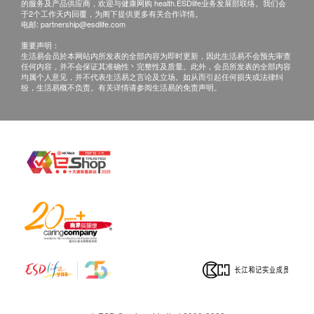
的服务及产品供应商，欢迎与健康网购 health.ESDlife业务发展部联络。我们会
于2个工作天内回覆，为阁下提供更多有关合作详情。
电邮:
partnership@esdlife.com
曾经用不正确方式减磅，发现皮肤质素下降，面色
重要声明：
暗黄无弹性，该如何处理？
生活易会员於本网站内所发表的全部内容为即时更新，因此生活易不会预先审查
任何内容，并不会保证其准确性丶完整性及质量。此外，会员所发表的全部内容
减磅方式不正确，即使能够瘦身成功，皮肤也会容
均属个人意见，并不代表生活易之言论及立场。如从而引起任何损失或法律纠
易变得暗哑无光，瘦下来也不美，最后得不偿失。
纷，生活易概不负责。有关详情请参阅生活易的免责声明。
服用SuperHOT辅助体重管理，抗糖减卡路里，不
但能够正常饮食，更不会让身体因营养不均而造成
负担。再配合SuperWHITE C+ 抗UV同时保湿，
建立双重护肤力量，全面退黄亮肌，从此向干燥暗
哑肌说再见。
服用SuperHOT后会有副作用吗？
不会。配方经过严格挑选，天然温和，达至持久修
身管理。 SuperHOT更获得澳洲GMP品质认证，
确保产品制作过程及成份安全。
SuperHOT可以长期服用吗？