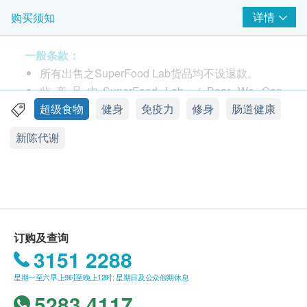
详情
购买须知
一般条款：
所有出售之SuperFood Lab货品均不设退款。
此产品由SuperFood Lab （Bear We Can
Limited） 提供。
超级食物
健身
免疫力
修身
肠道健康
如有任何争议，SuperFood Lab （Bear We Can
新陈代谢
Limited）及健康网购health. ESDlife保留最终决议
权。
品牌
送货条款：
SuperFood Lab
购买SuperFood Lab产品总额满HK$400，即可享
本地免费送货服务。 账单总额未满HK$400需附加
订购及查询
产地
HK$50运费。
3151 2288
澳洲
我们将于确定订单后1-3个工作天内安排发货。
星期一至六早上9时至晚上12时; 星期日及公众假期休息
不排除运送时间会因节日而有所影响。 当八号烈
包装
5283 4117
风讯号悬挂或黑色暴雨警告生效时，送货服务时间