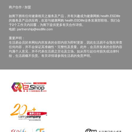
正本，并于送货后3个工作天内按下列方式联络健
服用方法
商户合作 / 加盟
康网购health. ESDlife客户服务部跟进。
加入一杯250毫升开水或植物奶， 10秒后即可享用
如阁下拥有任何健康相关之服务及产品，并有兴趣成为健康网购 health.ESDlife
的服务及产品供应商，欢迎与健康网购 health.ESDlife业务发展部联络。我们会
餐前饮用有助控制食欲， 减少卡路里摄取
于2个工作天内回覆，为阁下提供更多有关合作详情。
每日于运动前/ 后代替一餐， 加强减轻体重及收紧
电邮:
partnership@esdlife.com
肌肉线条效果
重要声明：
生活易会员於本网站内所发表的全部内容为即时更新，因此生活易不会预先审查
任何内容，并不会保证其准确性丶完整性及质量。此外，会员所发表的全部内容
均属个人意见，并不代表生活易之言论及立场。如从而引起任何损失或法律纠
成分
纷，生活易概不负责。有关详情请参阅生活易的免责声明。
菠萝酵素
木瓜酵素
有机豌豆蛋白
南瓜籽蛋白
左旋肉碱
综合益生菌
有机可可
维生素B群
绿茶
玛卡