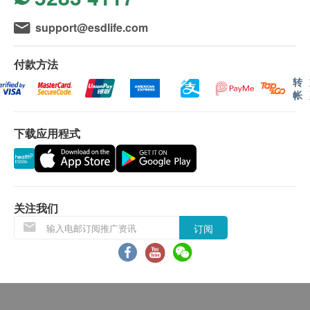
600克
将会延迟。
support@esdlife.com
所有订单须视乎相关货品的供应情况再作最后确
功效
认。 倘若健康网购health. ESDlife未能提供任何订
SuperFood Lab 超级美纤酵素蛋白粉
付款方法
单上的货品，健康网购health. ESDlife有权拒绝接
午餐前饮用SuperFood Lab 超级美纤酵素蛋白粉
转
受该订单，并且会于送货前透过电话或电邮通知顾
有助控制食欲，减少卡路里摄取及收紧肌肉线条效
帐
客再作安排。
果
集合超级食品+ 超强益生菌+ 植物酵素和素食蛋白
下载应用程式
保用条款：
SuperSlim Protein™低糖、低脂、低卡，每杯只含
货品质量保证，于顾客收到产品当日起计，使用
79卡路里
期应最少有12个月或以上。
多摄取蛋白质有助加速脂肪燃烧和减少肌肉流失，
足够的蛋白质不但能增加饱腹感，更可于运动后有
关注我们
退换条款：
效修复体内细胞和增加肌肉
订阅
当顾客收取已订购之货品时，有责任检查货品是否
SuperSlim Protein™加入了超级食品－有机生可可
有损毁情况，一经确认签收，恕不接受退换。
粉 (Organic Raw Cacao Powder)， 利用冷榨方
退换产品必须包装完整，如退换之产品有任何残缺
式，从未经烘焙的可可豆中提取出来。这个处理方
或过期退回，供应商有权不受理。
法可以保留可可豆的天然酵素及其他抗氧化物
如有其他损坏或遗漏查询，顾客必须保留有效收据