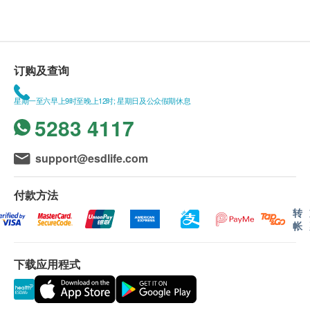
安全可靠
如有任何争议，Pony Supermarket 及 健康网购
德国科研，100%德国制造。采用德国优良制药规
health. ESDlife保留最终决议权。
格GMP 生产，确保产品达到国际标准。
严格控制品质，确保高效护肝、安全性; 确保不含
送货条款：
订购及查询
重金属或细菌，适合长期服用。
购买产品总额满HK$300，即可享本地免费送货服
务。 账单总额未满HK$300需附加HK$30运费。
星期一至六早上9时至晚上12时; 星期日及公众假期休息
服用方法
我们将于确定订单后1-3个工作天内安排发货。
5283 4117
保健: 成人每天口服2次, 每次1-2 粒.
不排除运送时间会因节日而有所影响。 当八号烈
严重: 成人每天口服3次, 每次2 粒.
风讯号悬挂或黑色暴雨警告生效时，送货服务时间
support@esdlife.com
长期服用，成效更显著
将会延迟。
所有订单须视乎相关货品的供应情况再作最后确
付款方法
主要成份
认。 倘若健康网购health. ESDlife未能提供任何订
转
LIV7护肝配方(水飞蓟素、维生素B、丰富肝磷脂(磷脂
单上的货品，健康网购health. ESDlife有权拒绝接
帐
醯胆碱)、L-半胱胺酸、肌醇、GLO-HEPA草本护肝精
受该订单，并且会于送货前透过电话或电邮通知顾
华
客再作安排。
下载应用程式
^ 欧洲药典规格成分配合
退换条款：
*可能含有微量大豆