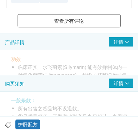
查看所有评论
详情
产品详情
功效
临床证实，水飞蓟素(Silymarin) 能有效抑制体内一
种氧化酵素(5-lipoxyenase)、并增加肝脏细胞抗氧
化酵素(GSH)的浓度，免受自由基侵害。研究证
详情
购买须知
实，缺乏以上元素，会导致多项肝脏问题。
L-半胱胺酸(L-Cysteine) 是体内一种重要的抗氧化
一般条款：
剂，可以清除人体内的自由基，缓解肝脏的负担。
所有出售之货品均不设退款。
特别适合烟、酒、有害物质之破坏。
货品质量保证，于顾客收到产品当日起计，食用期
德国传统草本护肝配方(GLO-HEPA)，进一步提升
应最少有9个月或以上。
护肝配方
肝脏功能。
此产品由 Pony Supermarket 提供。