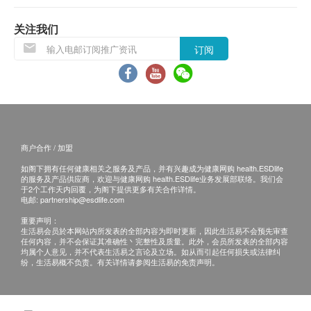
当顾客收取已订购之货品时，有责任检查货品是否
有损毁情况，一经确认签收，恕不接受退换。
关注我们
退换产品必须包装完整，如退换之产品有任何残缺
订阅
或过期退回，供应商有权不受理。
如有其他损坏或遗漏查询，顾客必须保留有效收据
正本，并于送货后3个工作天内按下列方式联络
Pony Supermarket客户服务部跟进。
商户合作 / 加盟
如阁下拥有任何健康相关之服务及产品，并有兴趣成为健康网购 health.ESDlife
的服务及产品供应商，欢迎与健康网购 health.ESDlife业务发展部联络。我们会
于2个工作天内回覆，为阁下提供更多有关合作详情。
电邮:
partnership@esdlife.com
重要声明：
生活易会员於本网站内所发表的全部内容为即时更新，因此生活易不会预先审查
任何内容，并不会保证其准确性丶完整性及质量。此外，会员所发表的全部内容
均属个人意见，并不代表生活易之言论及立场。如从而引起任何损失或法律纠
纷，生活易概不负责。有关详情请参阅生活易的免责声明。