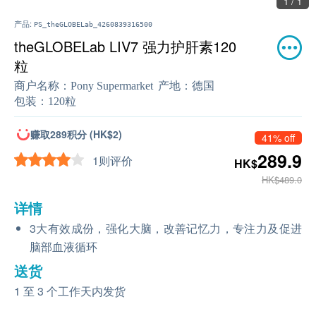
1 / 1
产品:
PS_theGLOBELab_4260839316500
theGLOBELab LIV7 强力护肝素120
粒
商户名称：
Pony Supermarket
产地：
德国
包装：
120粒
赚取289积分 (HK$2)
41% off
289.9
1则评价
HK$
HK$489.0
详情
3大有效成份，强化大脑，改善记忆力，专注力及促进
脑部血液循环
送货
1 至 3 个工作天内发货