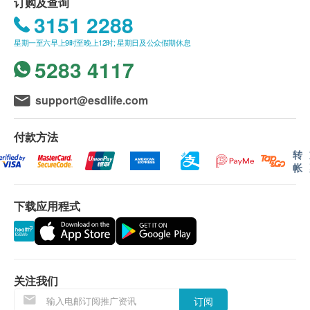
订购及查询
其潜在益处包括：
3151 2288
星期一至六早上9时至晚上12时; 星期日及公众假期休息
速效（7-10天）缓解疼痛、僵硬和其他关节不适；
5283 4117
强化肌肉，有助于运动后的恢复；
支持软骨组织的修复和骨骼肌肉的生长；
support@esdlife.com
减少炎症，促进整体健康
付款方法
Sport Joints™ 含有五种对关节健康最有力的成分。每
转
份（3粒）为您提供......
帐
NEM（鸡蛋膜精华）：这种天然的专利成分为您
下载应用程式
的关节提供了舒适度及灵活性。超过10个已发表的
研究报告支持NEM，它是在美国NSF认证的GMP
设施中生产。蛋壳膜含有硫酸软骨素、透明质酸、
胶原蛋白和糖胺聚糖- 所有这些成分共同支持您健
关注我们
康关节的营养需求；
订阅
Turmacin®（水溶姜黄素）：这是第一个经临床测