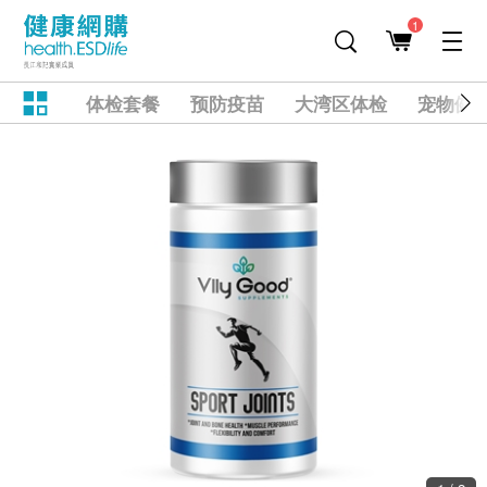
1
体检套餐
预防疫苗
大湾区体检
宠物健