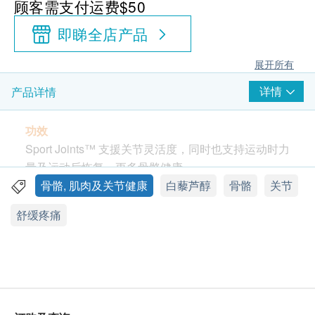
顾客需支付运费$50
即睇全店产品
展开所有
详情
产品详情
功效
Sport Joints™ 支援关节灵活度，同时也支持运动时力
量及运动后恢复，更多骨骼健康。
骨骼, 肌肉及关节健康
白藜芦醇
骨骼
关节
带来额外关节灵活度！使你关节健康得到前所未有的
舒缓疼痛
提升!
专属三重配方旨在全面支持关节灵活性，采用专利的
NEM（鸡蛋膜精华）、Turmacin®（水溶姜黄素）、
白藜芦醇、PQQ和Bioperine。 Healthy Joints™ 含有
更多白藜芦醇及PQQ，更能支持支持50岁以上人士，