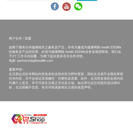
试的从姜黄中提取的水溶性成分。它得到了5项临
床研究的支持，研究表明它能明显改善膝关节炎症
患者的膝关节疼痛和功能；
白藜芦醇：研究发现白藜芦醇可以减少蛋白质分解
和肌肉功能，并提供保护，防止氧化应激、损伤和
商户合作 / 加盟
骨骼肌细胞的死亡。此外，在骨关节炎和类风湿性
如阁下拥有任何健康相关之服务及产品，并有兴趣成为健康网购 health.ESDlife
关节炎的临床前模型中，白藜芦醇已显示出关节保
的服务及产品供应商，欢迎与健康网购 health.ESDlife业务发展部联络。我们会
于2个工作天内回覆，为阁下提供更多有关合作详情。
护作用；
电邮:
partnership@esdlife.com
PQQ：PQQ可保护细胞免受氧化损伤，并有助于
重要声明：
生活易会员於本网站内所发表的全部内容为即时更新，因此生活易不会预先审查
产生能量和健康老化。 PQQ可以通过加强能量代
任何内容，并不会保证其准确性丶完整性及质量。此外，会员所发表的全部内容
谢，帮助预防认知能力下降、中风、和高血糖引起
均属个人意见，并不代表生活易之言论及立场。如从而引起任何损失或法律纠
纷，生活易概不负责。有关详情请参阅生活易的免责声明。
的脑损伤；
Bioperine （黑胡椒提取物）：一般保健品的生物
利用度低（简单地说就是身体很难吸收）。
Healthy Joints™加入BioPerine，则可大大增加每
个成份的吸收率，让身体真正吸收健康益处！