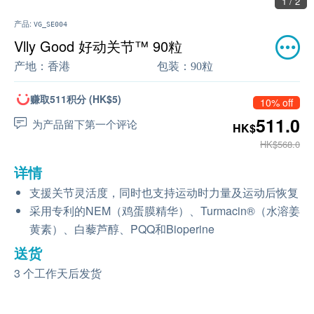
1 / 2
产品:
VG_SE004
Vlly Good 好动关节™ 90粒
产地：
香港
包装：
90粒
赚取511积分 (HK$5)
10% off
511.0
为产品留下第一个评论
HK$
HK$568.0
详情
支援关节灵活度，同时也支持运动时力量及运动后恢复
采用专利的NEM（鸡蛋膜精华）、Turmacin®（水溶姜
黄素）、白藜芦醇、PQQ和Bioperine
送货
3 个工作天后发货