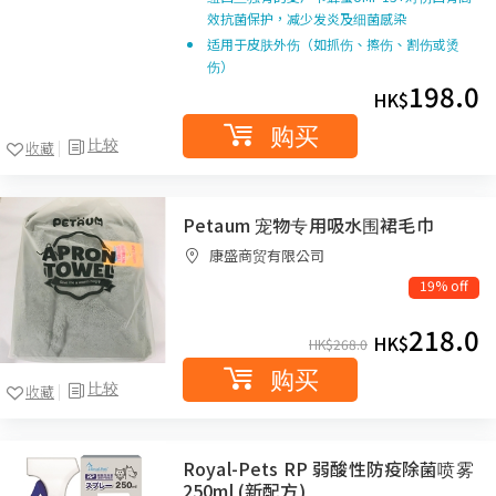
效抗菌保护，减少发炎及细菌感染
适用于皮肤外伤（如抓伤、擦伤、割伤或烫
伤）
198.0
HK$
购买
比较
收藏
Petaum 宠物专用吸水围裙毛巾
康盛商贸有限公司
19% off
218.0
HK$
HK$
268.0
购买
比较
收藏
Royal-Pets RP 弱酸性防疫除菌喷雾
250ml (新配方)