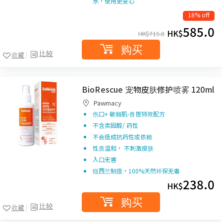
水，使用更安心
18% off
585.0
HK$
HK$
715.0
购买
比较
收藏
BioRescue 宠物皮肤修护喷雾 120ml
Pawmacy
伤口+ 敏弱肌-兽医特效配方
不含类固醇/ 药性
不会造成抗药性或依赖
性质温和， 不刺激皮肤
入口无害
纽西兰制造，100%天然环保无毒
238.0
HK$
购买
比较
收藏