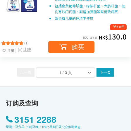
包括金黄葡萄球菌、绿脓杆菌、大肠杆菌、鼠
伤寒沙门氏菌、副溶血弧菌等常见致病原
适合有儿童的环境下使用
9% off
130.0
HK$
HK$
143.0
(1)
购买
比较
收藏
上一页
下一页
订购及查询
3151 2288
星期一至六早上9时至晚上12时; 星期日及公众假期休息