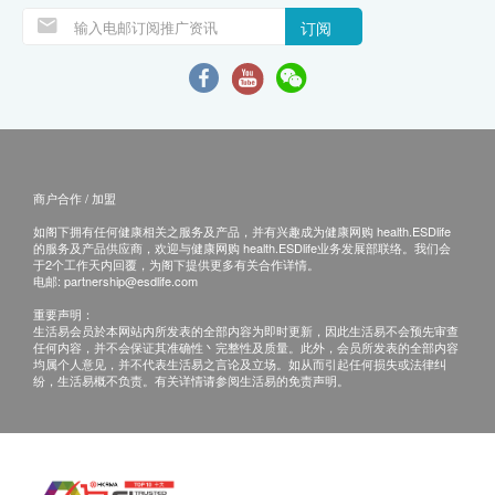
订阅
商户合作 / 加盟
如阁下拥有任何健康相关之服务及产品，并有兴趣成为健康网购 health.ESDlife
的服务及产品供应商，欢迎与健康网购 health.ESDlife业务发展部联络。我们会
于2个工作天内回覆，为阁下提供更多有关合作详情。
电邮:
partnership@esdlife.com
重要声明：
生活易会员於本网站内所发表的全部内容为即时更新，因此生活易不会预先审查
任何内容，并不会保证其准确性丶完整性及质量。此外，会员所发表的全部内容
均属个人意见，并不代表生活易之言论及立场。如从而引起任何损失或法律纠
纷，生活易概不负责。有关详情请参阅生活易的免责声明。