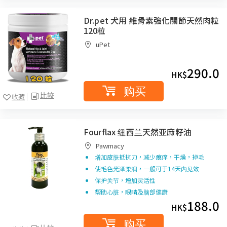
Dr.pet 犬用 維骨素強化關節天然肉粒
120粒
uPet
290.0
HK$
购买
比较
收藏
Fourflax 纽西兰天然亚麻籽油
Pawmacy
增加皮肤抵抗力，减少痕痒，干燥，掉毛
使毛色光泽柔润，一般可于14天内见效
保护关节，增加灵活性
帮助心脏，眼睛及脑部健康
188.0
HK$
购买