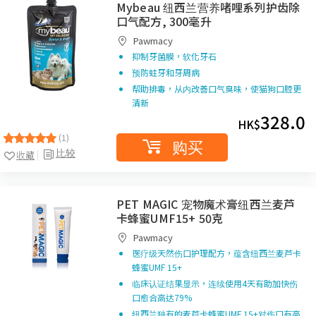
Mybeau 纽西兰营养啫哩系列护齿除
口气配方, 300毫升
Pawmacy
抑制牙菌膜，软化牙石
预防蛀牙和牙周病
帮助排毒，从内改善口气臭味，使猫狗口腔更
清新
328.0
HK$
(1)
购买
比较
收藏
PET MAGIC 宠物魔术膏纽西兰麦芦
卡蜂蜜UMF15+ 50克
Pawmacy
医疗级天然伤口护理配方，蕴含纽西兰麦芦卡
蜂蜜UMF 15+
临床认证结果显示，连续使用4天有助加快伤
口愈合高达79%
纽西兰独有的麦芦卡蜂蜜UMF 15+对伤口有高