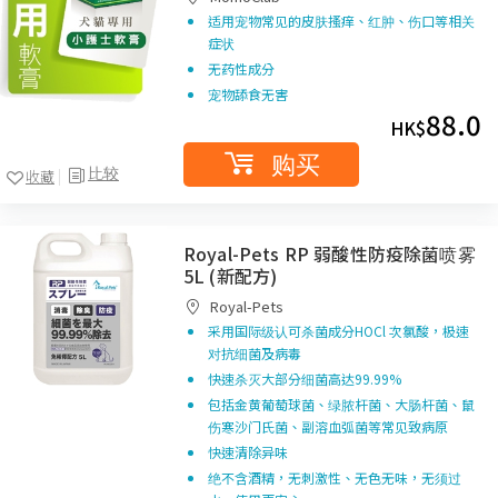
适用宠物常见的皮肤搔痒、红肿、伤口等相关
症状
无药性成分
宠物舔食无害
88.0
HK$
购买
比较
收藏
Royal-Pets RP 弱酸性防疫除菌喷雾
5L (新配方)
Royal-Pets
采用国际级认可杀菌成分HOCl 次氯酸，极速
对抗细菌及病毒
快速杀灭大部分细菌高达99.99%
包括金黄葡萄球菌、绿脓杆菌、大肠杆菌、鼠
伤寒沙门氏菌、副溶血弧菌等常见致病原
快速清除异味
绝不含酒精，无刺激性、无色无味，无须过