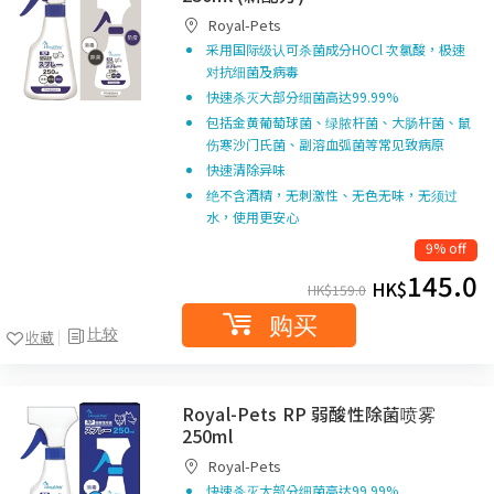
Royal-Pets
采用国际级认可杀菌成分HOCl 次氯酸，极速
对抗细菌及病毒
快速杀灭大部分细菌高达99.99%
包括金黄葡萄球菌、绿脓杆菌、大肠杆菌、鼠
伤寒沙门氏菌、副溶血弧菌等常见致病原
快速清除异味
绝不含酒精，无刺激性、无色无味，无须过
水，使用更安心
9% off
145.0
HK$
HK$
159.0
购买
比较
收藏
Royal-Pets RP 弱酸性除菌喷雾
250ml
Royal-Pets
快速杀灭大部分细菌高达99.99%