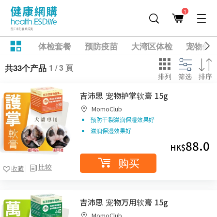
1
体检套餐
预防疫苗
大湾区体检
宠物健
1 / 3 頁
共33个产品
排列
筛选
排序
吉沛思 宠物护掌软膏 15g
MomoClub
预防干裂滋润保湿效果好
滋润保湿效果好
88.0
HK$
购买
比较
收藏
吉沛思 宠物万用软膏 15g
MomoClub