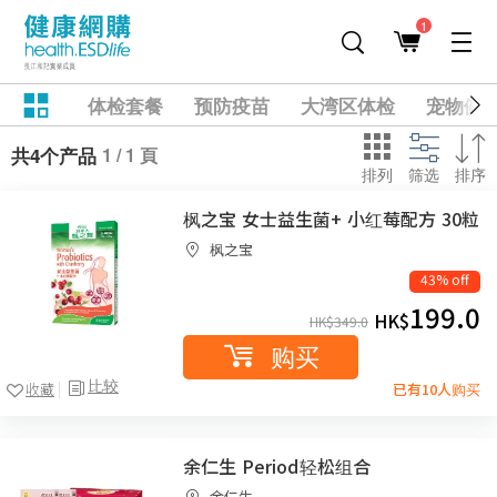
1
体检套餐
预防疫苗
大湾区体检
宠物健
1 / 1 頁
共4个产品
排列
筛选
排序
枫之宝 女士益生菌+ 小红莓配方 30粒
枫之宝
43% off
199.0
HK$
HK$
349.0
购买
比较
收藏
已有10人购买
余仁生 Period轻松组合
余仁生