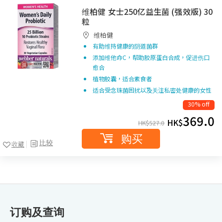
维柏健 女士250亿益生菌 (强效版) 30
粒
维柏健
有助维持健康的阴道菌群
添加维他命C，帮助胶原蛋白合成，促进伤口
愈合
植物胶囊，适合素食者
适合受念珠菌困扰以及关注私密处健康的女性
30% off
369.0
HK$
HK$
527.0
购买
比较
收藏
订购及查询