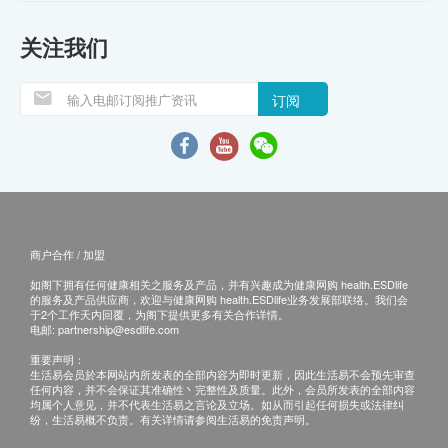
关注我们
订阅
商户合作 / 加盟
如阁下拥有任何健康相关之服务及产品，并有兴趣成为健康网购 health.ESDlife
的服务及产品供应商，欢迎与健康网购 health.ESDlife业务发展部联络。我们会
于2个工作天内回覆，为阁下提供更多有关合作详情。
电邮:
partnership@esdlife.com
重要声明：
生活易会员於本网站内所发表的全部内容为即时更新，因此生活易不会预先审查
任何内容，并不会保证其准确性丶完整性及质量。此外，会员所发表的全部内容
均属个人意见，并不代表生活易之言论及立场。如从而引起任何损失或法律纠
纷，生活易概不负责。有关详情请参阅生活易的免责声明。