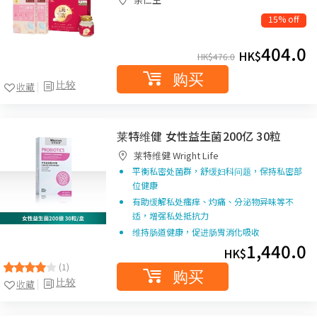
15% off
404.0
HK$
HK$
476.0
购买
比较
收藏
莱特维健 女性益生菌200亿 30粒
莱特维健 Wright Life
平衡私密处菌群，舒缓妇科问题，保持私密部
位健康
有助缓解私处瘙痒、灼痛、分泌物异味等不
适，增强私处抵抗力
维持肠道健康，促进肠胃消化吸收
1,440.0
HK$
(1)
购买
比较
收藏