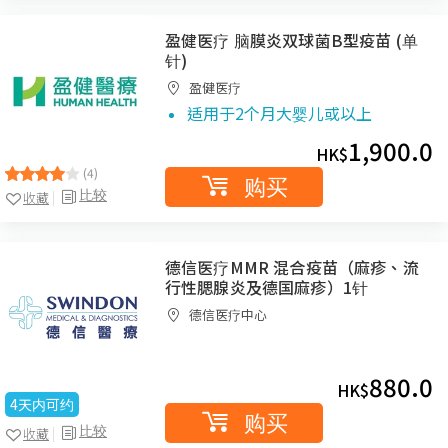
盈健医疗 脑膜炎双球菌B型疫苗 (单
针)
盈健医疗
适用于2个月大婴儿或以上
1,900.0
HK$
(4)
购买
比较
收藏
德信医疗MMR 混合疫苗（麻疹、流
行性腮腺炎及德国麻疹）1针
德信医疗中心
880.0
HK$
4天内可约
购买
比较
收藏