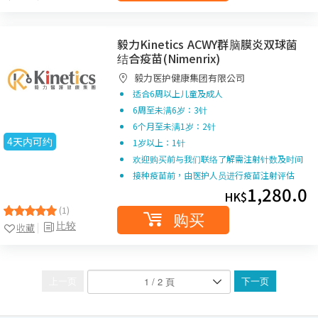
毅力Kinetics ACWY群脑膜炎双球菌
结合疫苗(Nimenrix)
毅力医护健康集团有限公司
适合6周以上儿童及成人
6周至未满6岁：3针
6个月至未满1岁：2针
4天内可约
1岁以上：1针
欢迎购买前与我们联络了解需注射针数及时间
接种疫苗前，由医护人员进行疫苗注射评估
1,280.0
HK$
(1)
购买
比较
收藏
上一页
下一页