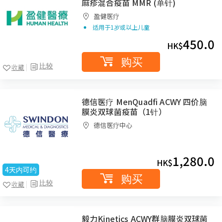
麻疹混合疫苗 MMR (单针)
盈健医疗
适用于1岁或以上儿童
450.0
HK$
购买
比较
收藏
德信医疗 MenQuadfi ACWY 四价脑
膜炎双球菌疫苗（1针）
德信医疗中心
1,280.0
HK$
4天内可约
购买
比较
收藏
毅力Kinetics ACWY群脑膜炎双球菌