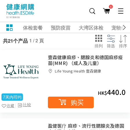
1
体检套餐
预防疫苗
大湾区体检
宠物健
1 / 2 頁
共21个产品
排列
筛选
排序
壹森健康麻疹、腮腺炎和德国麻疹疫
苗(MMR) （成人及儿童）
Life Young Health 壹森健康
440.0
HK$
7天内可约
购买
比较
收藏
盈健医疗 麻疹、流行性腮腺炎及德国