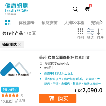
1
体检套餐
预防疫苗
大湾区体检
宠物健
1 / 2 頁
共19个产品
排列
筛选
排序
癌症测试
美邦 女性全面癌指标检查组合
美邦医学体检中心
|
9项目
适用于18岁或以上女士
重点检查项目：癌症指标 (乳癌、卵巢癌、大
肠癌、肝癌、鼻咽癌、胰脏癌、鳞状上皮细…
2,090.0
4天内可约
HK$
(1)
购买
比较
收藏