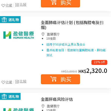
购买
比较
收藏
送礼物
全面肺癌评估计划 (包括胸腔电脑扫
描)
盈健医疗
|
10项目
适用于50岁或以上男士及女士
重点检查项目：低放射剂量胸腔检查、肺功能
测试
23% off
2,320.0
HK$
HK$
3,000.0
购买
比较
收藏
送礼物
全面肝癌风险评估
盈健医疗
|
15项目