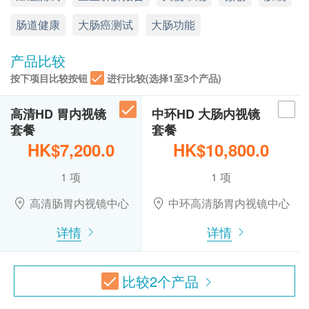
显示地图
订购一经确认，不设更改已订购的计划，转让给第
肠道健康
大肠癌测试
大肠功能
三者及／或退款。
高清肠胃内视镜中心以崭新科技为您提供一站式内视
应诊时间 ( 敬请预约)
星期一至星期五：9:00a.m – 6:00p.m.
本内视镜检查必须经医生评估是否适合进行。如医
镜服务。我们的内视镜团队由经验丰富、专业细心的
产品比较
星期六：9:00a.m – 1:00p.m.
生认为不适合进行内视镜检查，本中心将收取港币
专科医生及护士组成，一系列无压力的内视镜检查服
按下项目比较按钮
进行比较(选择1至3个产品)
星期日及公众假期： 休息
$500作为医生诊症费，余额将退回客户。
务、尖端影像系统、周全设备与配套，尽是为您提供
电话: 2130 3203
内视镜检查最终价格以检查后结果(即检查过程中
一个安全、放松及舒适的检查环境。本中心遵从严格
Whatsapp: 5237 1867
高清HD 胃内视镜
中环HD 大肠内视镜
所抽取瘜肉及活组织的数量) 而定，客户将检查后
专业指引，由卫生配套、药物剂量、无菌消毒、传染
套餐
套餐
于本中心支付差额。客户可于本中心网站查看价目
防控等均以最高级别处理，并由医护人员确保程序的
HK$7,200.0
HK$10,800.0
表:
请按这里
完整与安全。此外，套餐式收费透明公开，让病人清
1 项
1 项
晰了解服务范畴与收费细明。
免责声明：
高清肠胃内视镜中心
中环高清肠胃内视镜中心
所有健康检查/服务并非作为医务诊断或治疗用
本中心选用的内视镜检查均是微创日间手术检查程
详情
详情
途。当阁下身体健康出现任何疾病征兆时，应立即
序，病人检查后可于休息室放松稍息，于数个小时内
咨询有认可资格的医生，作出诊断及治疗。
回家。
本服务/产品由商户提供。生活易【健康网购
比较
2
个产品
health.ESDlife】并没有经营或提供本服务/产品。
所有内视镜套餐均包括静脉注射镇静剂费、活组织
有关此服务/产品的错漏或延误，或因使用此服务/
钳、相纸报告连相片、医生收费、诊疗室费、仪器