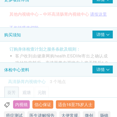
大肠内视镜检查
其他内视镜中心 – 中环高清肠胃内视镜中心
请按这里
不包括瘜肉切除
详情
购买须知
高清肠胃内视镜中心以崭新科技为您提供一站式内视
镜服务。本中心选用的内视镜检查均是微创日间手术
订购身体检查计划之服务条款及细则：
检查程序，病人检查后可于休息室放松稍息，于数个
客户收到由健康网购health.ESDlife寄出之确认成
小时内回家。
功付款电邮后，高清肠胃内视镜中心将于随后1-2
个工作天办公时间内，致电客户预约检查的时间及
详情
体检中心资料
此价目不包括瘜肉切除及活组织抽取之费用。客户将
地点。
高清肠胃内视镜中心
3 个地点
检查後於本中心支付差额。客户可於本中心网站查看
客户必须于预约当天出示身份证及打印订购确认信
价目表
请按这里
以确认身份。
葵芳
观塘
元朗
本内视镜检查只适用于16岁至75岁人仕。18岁以
*此项交易必须经医生评估是否适合进行。若经医生评
下人仕由家长或监护人陪同。
内视镜
信心保证
适合16至75岁人士
葵芳兴芳路223号 新都会广场二座1905及1906室 (葵芳地铁
估后，客户并不适合进行内视镜检查，将需支付医生
本内视镜检查有效期为2个月，客户必须于2个月内
站E出口)
癌症测试
医生讲解报告
大便常规
微创
肠镜
诊症费用HKD500，余下差额将会退回。
(由确认付款日期起计)接受有关检查，逾期作废。