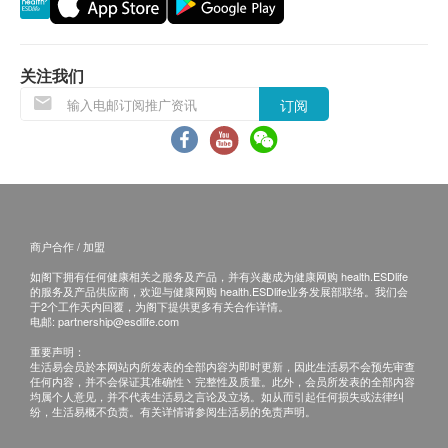
关注我们
订阅
商户合作 / 加盟
如阁下拥有任何健康相关之服务及产品，并有兴趣成为健康网购 health.ESDlife
的服务及产品供应商，欢迎与健康网购 health.ESDlife业务发展部联络。我们会
于2个工作天内回覆，为阁下提供更多有关合作详情。
电邮:
partnership@esdlife.com
重要声明：
生活易会员於本网站内所发表的全部内容为即时更新，因此生活易不会预先审查
任何内容，并不会保证其准确性丶完整性及质量。此外，会员所发表的全部内容
均属个人意见，并不代表生活易之言论及立场。如从而引起任何损失或法律纠
纷，生活易概不负责。有关详情请参阅生活易的免责声明。