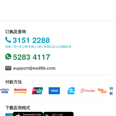
产品而引致的损失、损害、受伤或法律诉讼，健康
费、泻药及术前医生诊症费。
网购health.ESDlife概不负责。一切有关的索偿或
查询，须向提供服务之体检中心或商户提出。
订购及查询
3151 2288
星期一至六早上9时至晚上12时; 星期日及公众假期休息
5283 4117
support@esdlife.com
付款方法
转
帐
下载应用程式