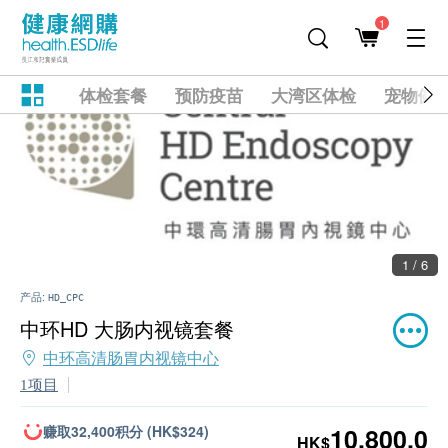
1
体检套餐
预防疫苗
大湾区体检
宠物健
1 / 6
产品:
HD_CPC
中环HD 大肠内视镜套餐
中环高清肠胃内视镜中心
1项目
赚取32,400积分 (HK$324)
10,800.0
HK$