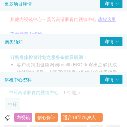
详情
更多项目详情
大肠内视镜检查
其他内视镜中心 – 葵芳高清肠胃内视镜中心
请按这里
不包括瘜肉切除
详情
购买须知
中环高清肠胃内视镜中心以崭新科技为您提供一站式
内视镜服务。本中心选用的内视镜检查均是微创日间
订购身体检查计划之服务条款及细则：
手术检查程序，病人检查后可于休息室放松稍息，于
客户收到由健康网购health.ESDlife寄出之确认成
数个小时内回家。
功付款电邮后，中环高清肠胃内视镜中心将于随后
1-2个工作天办公时间内，致电客户预约检查的时
详情
体检中心资料
此价目不包括瘜肉切除及活组织抽取之费用。客户将
间及地点 (电话: 2130 3201)。
中环高清肠胃内视镜中心
1 个地点
检查後於本中心支付差额。客户可於本中心网站查看
客户必须于预约当天出示身份证及打印订购确认信
价目表
请按这里
以确认身份。
中环
本内视镜检查只适用于16岁至75岁人士。18岁以
*此项交易必须经医生评估是否适合进行。若经医生评
下人士由家长或监护人陪同。
内视镜
信心保证
适合16至75岁人士
香港中环皇后大道中18号新世界大厦一座15楼1511室(中环
估后，客户并不适合进行内视镜检查，将需支付医生
本内视镜检查有效期为2个月，客户必须于2个月内
地铁站G出口)