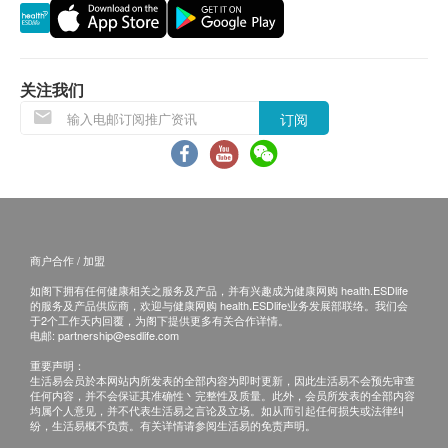
关注我们
订阅
商户合作 / 加盟
如阁下拥有任何健康相关之服务及产品，并有兴趣成为健康网购 health.ESDlife
的服务及产品供应商，欢迎与健康网购 health.ESDlife业务发展部联络。我们会
于2个工作天内回覆，为阁下提供更多有关合作详情。
电邮:
partnership@esdlife.com
重要声明：
生活易会员於本网站内所发表的全部内容为即时更新，因此生活易不会预先审查
任何内容，并不会保证其准确性丶完整性及质量。此外，会员所发表的全部内容
均属个人意见，并不代表生活易之言论及立场。如从而引起任何损失或法律纠
纷，生活易概不负责。有关详情请参阅生活易的免责声明。