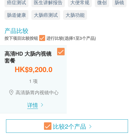
癌症测试
医生讲解报告
大便常规
微创
肠镜
诊症费用HKD500，余下差额将会退回。
（由确认付款日期起计）接受有关检查，逾期作
显示地图
废。
肠道健康
大肠癌测试
大肠功能
订购一经确认，不设更改已订购的计划，转让给第
高清肠胃内视镜中心以崭新科技为您提供一站式内视
应诊时间 ( 敬请预约)
星期一至星期五：9:00a.m. – 6:00p.m.
三者及／或退款。
镜服务。我们的内视镜团队由经验丰富、专业细心的
产品比较
星期六：9:00a.m. – 1:00p.m.
本内视镜检查必须经医生评估是否适合进行。如医
专科医生及护士组成，一系列无压力的内视镜检查服
按下项目比较按钮
进行比较(选择1至3个产品)
星期日及公众假期： 休息
生认为不适合进行内视镜检查，本中心将收取港币
务、尖端影像系统、周全设备与配套，尽是为您提供
电话: 2130 3201
$500作为医生诊症费，余额将退回客户。
一个安全、放松及舒适的检查环境。本中心遵从严格
Whatsapp: 5237 1875
高清HD 大肠内视镜
内视镜检查最终价格以检查后结果（即检查过程中
专业指引，由卫生配套、药物剂量、无菌消毒、传染
套餐
所抽取瘜肉及活组织的数量）而定，客户将检查后
防控等均以最高级别处理，并由医护人员确保程序的
HK$9,200.0
于本中心支付差额。
完整与安全。此外，套餐式收费透明公开，让病人清
1 项
晰了解服务范畴与收费细明。
免责声明：
高清肠胃内视镜中心
所有健康检查/服务并非作为医务诊断或治疗用
本中心选用的内视镜检查均是微创日间手术检查程
详情
途。当阁下身体健康出现任何疾病征兆时，应立即
序，病人检查后可于休息室放松稍息，于数个小时内
咨询有认可资格的医生，作出诊断及治疗。
回家。
本服务/产品由商户提供。生活易【健康网购
比较
2
个产品
health.ESDlife】并没有经营或提供本服务/产品。
所有内视镜套餐均包括静脉注射镇静剂费、活组织