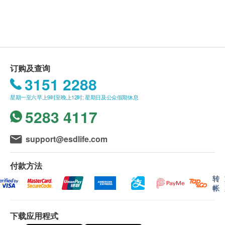
有关此服务/产品的错漏或延误，或因使用此服务/
钳、相纸报告连相片、医生收费、诊疗室费、仪器
产品而引致的损失、损害、受伤或法律诉讼，健康
费、泻药及术前医生诊症费。
网购health.ESDlife概不负责。一切有关的索偿或
查询，须向提供服务之体检中心或商户提出。
订购及查询
3151 2288
星期一至六早上9时至晚上12时; 星期日及公众假期休息
5283 4117
support@esdlife.com
付款方法
转
帐
下载应用程式