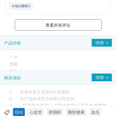
价格优惠吸引
查看所有评论
详情
产品详情
产地
美国
包装
60 软胶囊
详情
购买须知
产品详情
卓营方护心强心Q10含有高浓度辅酶Q10，具有抗氧
1. 所有出售之货品均不设退款。
化功能，减慢细胞凋亡和老化的周期。辅酶Q10促使
2. 此产品由卓营方有限公司提供。
血管扩张、改善心肌功能及减低血管受破坏的风险，
3. 如有任何争议，卓营方有限公司及健康网购
帮助维持心脏和血管健康。辅酶Q10能有效减少皱
health.ESDlife保留最终决议权。
Q10
心血管
胆固醇
脑部健康
血压