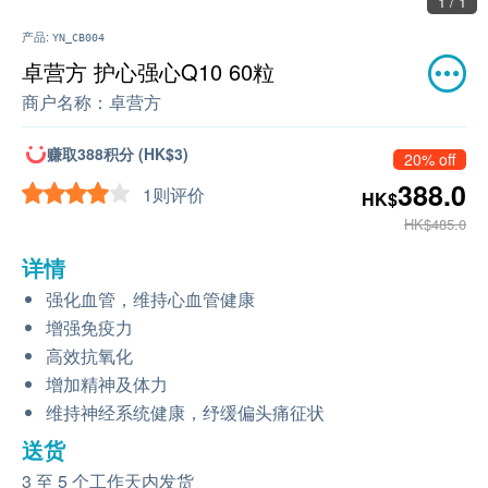
1 / 1
产品:
YN_CB004
卓营方 护心强心Q10 60粒
商户名称：
卓营方
赚取388积分 (HK$3)
20% off
388.0
1则评价
HK$
HK$485.0
详情
强化血管，维持心血管健康
增强免疫力
高效抗氧化
增加精神及体力
维持神经系统健康，纾缓偏头痛征状
送货
3 至 5 个工作天内发货