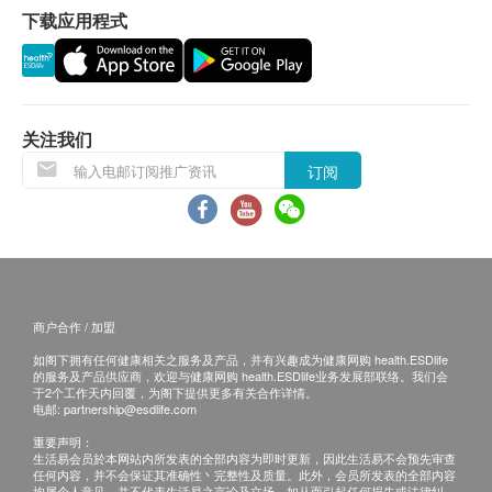
保證
包装
下载应用程式
1. 货品质量保證，於顾客收到产品当日起计，食
60 软胶囊
用期应最少有18个月或以上。
成份
换货条款及细则
每粒胶囊含︰
1. 当顾客收取已订购之货品时，有责任检查货品
辅酶Q10 100毫克
关注我们
是否有损毁情况，一经确认签收，恕不接受退换。
订阅
2. 退换产品必须包装完整，如退换之产品有任何
残缺或过期退回，供应商有权不受理。
3. 如有其他损坏或遗漏查询，顾客必须保留有效
收据正本，并於送货後3个工作天内按下列方式联络
健康网购health.ESDlife客户服务部跟进。
电邮: support@esdlife.com / 健康网购health.ESDlife
商户合作 / 加盟
客服热线: (852) 3151-2288
如阁下拥有任何健康相关之服务及产品，并有兴趣成为健康网购 health.ESDlife
的服务及产品供应商，欢迎与健康网购 health.ESDlife业务发展部联络。我们会
于2个工作天内回覆，为阁下提供更多有关合作详情。
电邮:
partnership@esdlife.com
重要声明：
生活易会员於本网站内所发表的全部内容为即时更新，因此生活易不会预先审查
任何内容，并不会保证其准确性丶完整性及质量。此外，会员所发表的全部内容
均属个人意见，并不代表生活易之言论及立场。如从而引起任何损失或法律纠