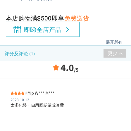
本店购物满$500即享
免费送货
即睇全店产品
展开所有
更少
评分及评论 (1)
4.0
/5
Yip W*** M***
2023-10-12
太多包裝，自用既話做成浪費