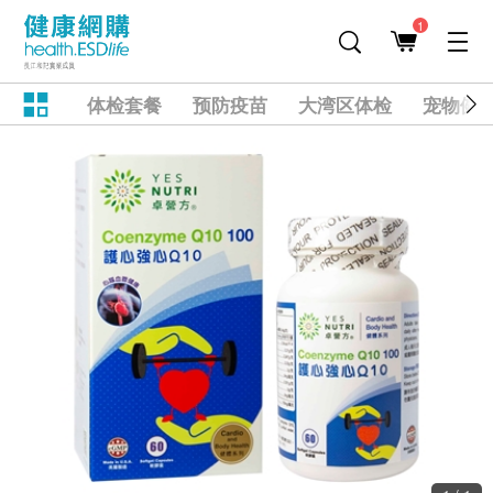
1
体检套餐
预防疫苗
大湾区体检
宠物健