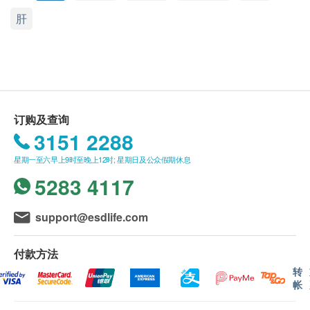
纹，达到紧致肌肤效果和延缓皮肤衰老。本产品有助
送货
肝
补充体内不断流失的辅酶Q10，特别适合关注心脏、
1. 购买卓营方产品总额满HK$500，即可享香港一
肝脏、血管及脑部健康人士。
般地区免费送货服务。 账单总额未满HK$500需附加
产品证书
HK$40运费。
卓营方全线产品均按国际优质标准cGMP(优良制造规
2. 如送货地区为离岛地区（大屿山、南丫岛、长
范）生产及制造，确保产品安全、稳定、高效，是现
洲、坪洲）或偏远地区，需额外收取附加费
代都市人的信心之选。
HK$20（不论账单总额）。 卓营方会于送货前透过电
订购及查询
服法
话或电邮通知顾客再作安排。
3151 2288
成人每天口服1-4粒，于餐后服用或遵照医生指示
3. 我们将于确定订单后3-5个工作天内安排发货。
星期一至六早上9时至晚上12时; 星期日及公众假期休息
成份
4. 不排除运送时间会因节日而有所影响。 当八号
5283 4117
每粒胶囊含︰
烈风讯号悬挂或黑色暴雨警告生效时，送货服务时间
辅酶Q10 100毫克
将会延迟。
support@esdlife.com
5. 所有订单须视乎相关货品的供应情况再作最后
确认。 倘若健康网购health.ESDlife未能提供任何订
品牌
付款方法
单上的货品，健康网购health.ESDlife有权拒绝接受该
卓营方
转
订单，并且会于送货前透过电话或电邮通知顾客再作
产地
帐
安排。
美国