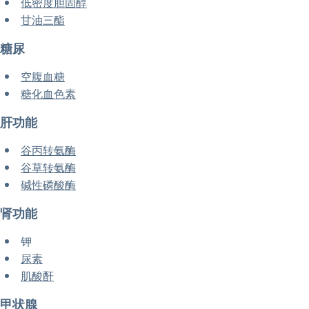
低密度胆固醇
甘油三酯
糖尿
空腹血糖
糖化血色素
肝功能
谷丙转氨酶
谷草转氨酶
碱性磷酸酶
肾功能
钾
尿素
肌酸酐
甲状腺