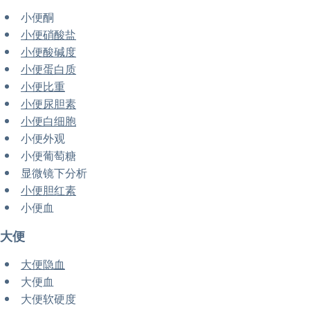
小便酮
小便硝酸盐
小便酸碱度
小便蛋白质
小便比重
小便尿胆素
小便白细胞
小便外观
小便葡萄糖
显微镜下分析
小便胆红素
小便血
大便
大便隐血
大便血
大便软硬度