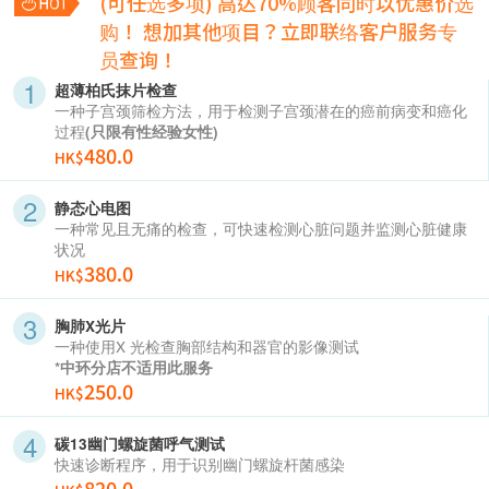
(可任选多项) 高达70%顾客同时以优惠价选
购！
想加其他项目？立即联络客户服务专
员查询！
超薄柏氏抹片检查
一种子宫颈筛检方法，用于检测子宫颈潜在的癌前病变和癌化
过程
(只限有性经验女性)
480.0
HK$
静态心电图
一种常见且无痛的检查，可快速检测心脏问题并监测心脏健康
状况
380.0
HK$
胸肺X光片
一种使用X 光检查胸部结构和器官的影像测试
*中环分店不适用此服务
250.0
HK$
碳13幽门螺旋菌呼气测试
快速诊断程序，用于识别幽门螺旋杆菌感染
820.0