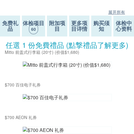
展开所有
免费礼
体检项目
附加项
更多项
购买须
体检中
品
目
目详情
知
心资料
60
任選 1 份免費禮品 (點撃禮品了解更多)
Mitto 前盖式行李箱 (20寸) (价值$1,680)
$700 百佳电子礼券
$700 AEON 礼券