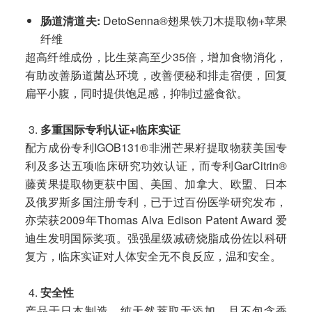
肠道清道夫
:
DetoSenna®翅果铁刀木提取物+苹果
纤维
超高纤维成份，比生菜高至少35倍，增加食物消化，
有助改善肠道菌丛环境，改善便秘和排走宿便，回复
扁平小腹，同时提供饱足感，抑制过盛食欲。
多重国际专利认证
+临床实证
配方成份专利IGOB131®非洲芒果籽提取物获美国专
利及多达五项临床研究功效认证，而专利GarCitrin®
藤黄果提取物更获中国、美国、加拿大、欧盟、日本
及俄罗斯多国注册专利，已于过百份医学研究发布，
亦荣获2009年Thomas Alva Edison Patent Award 爱
迪生发明国际奖项。强强星级减磅烧脂成份佐以科研
复方，临床实证对人体安全无不良反应，温和安全。
安全性
产品于日本制造，纯天然萃取无添加，且不包含香