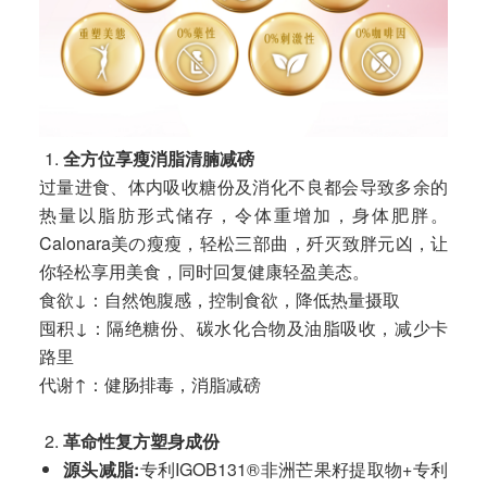
全方位享瘦消脂清腩减磅
过量进食、体内吸收糖份及消化不良都会导致多余的
热量以脂肪形式储存，令体重增加，身体肥胖。
Calonara美の瘦瘦，轻松三部曲，歼灭致胖元凶，让
你轻松享用美食，同时回复健康轻盈美态。
食欲↓：自然饱腹感，控制食欲，降低热量摄取
囤积↓：隔绝糖份、碳水化合物及油脂吸收，减少卡
路里
代谢↑：健肠排毒，消脂减磅
革命性复方塑身成份
源头减脂
:
专利IGOB131®非洲芒果籽提取物+专利