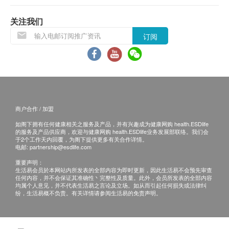
关注我们
订阅
商户合作 / 加盟
如阁下拥有任何健康相关之服务及产品，并有兴趣成为健康网购 health.ESDlife
的服务及产品供应商，欢迎与健康网购 health.ESDlife业务发展部联络。我们会
于2个工作天内回覆，为阁下提供更多有关合作详情。
电邮:
partnership@esdlife.com
重要声明：
生活易会员於本网站内所发表的全部内容为即时更新，因此生活易不会预先审查
任何内容，并不会保证其准确性丶完整性及质量。此外，会员所发表的全部内容
均属个人意见，并不代表生活易之言论及立场。如从而引起任何损失或法律纠
纷，生活易概不负责。有关详情请参阅生活易的免责声明。