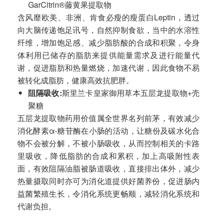
GarCitrin®藤黄果提取物
含风靡欧美、非洲、肯食必瘦的瘦蛋白Leptin，透过
向大脑传递饱足讯号，自然抑制食欲，当中的水溶性
纤维，增加饱足感、减少脂肪酸的合成和积聚，令身
体利用已储存的脂肪来提供能量需求及进行能量代
谢，促进脂肪和热量燃烧，加速代谢，因此食物不易
被转化成脂肪，健康高效抗肥胖。
阻隔吸收
:
斯里兰卡皇家御用草本五层龙提取物+壳
聚糖
五层龙提取物药用价值属全世界名列前茅，有效减少
消化酵素α-糖苷酶在小肠的活动，让糖份及碳水化合
物不会被分解，不被小肠吸收，从而控制相关的卡路
里吸收，降低脂肪的合成和累积，加上高吸附性表
面，有效阻隔油脂被肠道吸收，直接排出体外，减少
热量摄取同时亦可为消化道提供好菌养份，促进肠内
益菌繁殖生长，令消化系统更畅顺，减轻消化系统和
代谢负担。