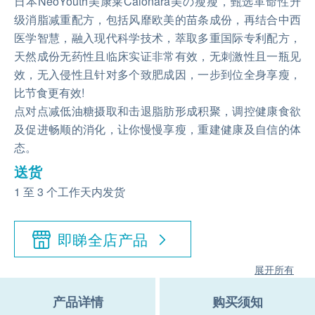
日本NeoYouth美康莱Calonara美の瘦瘦，甄选革命性升
级消脂减重配方，包括风靡欧美的苗条成份，再结合中西
医学智慧，融入现代科学技术，萃取多重国际专利配方，
天然成份无药性且临床实证非常有效，无刺激性且一瓶见
效，无入侵性且针对多个致肥成因，一步到位全身享瘦，
比节食更有效!
点对点减低油糖摄取和击退脂肪形成积聚，调控健康食欲
及促进畅顺的消化，让你慢慢享瘦，重建健康及自信的体
态。
送货
1 至 3 个工作天内发货
即睇全店产品
展开所有
产品详情
购买须知