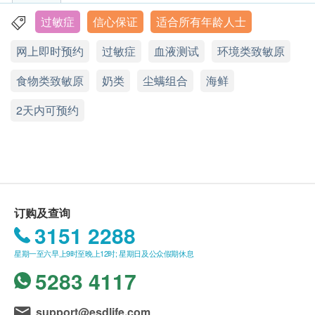
验身过程由医生及医护人员主理。
蕃茄
客人同意作致敏原测试Faber。
本体格检查计划有效期为6个月，客户必须于6个月
过敏症
信心保证
适合所有年龄人士
香港铜锣湾轩尼诗道555号东角中心19楼2A室
白萝卜
客人明白需要抽取血液样本作测试用途及了解其风
内(由确认付款日期起计)接受检查，逾期作废。
白芥
网上即时预约
过敏症
血液测试
环境类致敏原
险。
显示地图
体格检查后，一般情况下报告需时大概7-10个工作
南瓜
客人明白是次检测只属致敏原测试。
天，工作天不包括星期六、日及公众假期。
食物类致敏原
星期一至五：9:00a.m. - 1:00p.m.; 2:00p.m.- 6:00p.m.
奶类
尘螨组合
海鲜
奥勒冈 / 牛至
客人应求诊医生给予任何治疗的建议。有些人在接
付款一经确认，不可更改或取消，不可转让及退
星期六：9:00a.m. - 1:00p.m.
芫荽
受过全面致敏原测试后，有其他致敏原未被发现。
2天内可预约
星期日及公众假期：休息
款。
刺苋菜
仅此提醒，儘管检查结果表面上属正常，还有可能
长芒苋
有某些隐藏的致敏原在稍后时间才会出现。少数人
订购疫苗注射计划之服务条款及细则：
灯笼椒 / 甜椒
是由非IgE引发的过敏，本血液检测也无法检测出
客户成功付款后，明确医疗将于2个工作天内，致
栉瓜
来。
电客户预约时或客户亦可透过电话预约(Tel: 2155
奶类及蛋类
1951 / 2155 2228)。
订购及查询
客户须于预约当天出示身份证及列印订购确认信确
3151 2288
蛋白
认身份。
蛋黃
星期一至六早上9时至晚上12时; 星期日及公众假期休息
疫苗注射服务计划有效期为6个月，客户必须于6个
5283 4117
月内(由确认付款日期起计) 接受有关服务，客户需
奶及蛋类
提前1个月预约相关服务，逾期作废。 (请注意：加
母乳
卫苗9合1 子宫颈癌HPV疫苗及流感疫苗2021/22之
support@esdlife.com