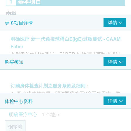
1
基本项目
肉类
详情
更多项目详情
牛肉
鸡肉
明确医疗 新一代免疫球蛋白E(IgE)过敏测试 - CAAM
羊肉
Faber
猪肉
有别于传统过敏测试，FABER 过敏测试可验出超过
马肉
95%的致敏原，有助搵出过敏源从而医治及对症下药.
详情
购买须知
火鸡肉
检测172种致敏原.
兔子肉
黄粉虫
样本由意大利CAAM团队进行测试及分析
欧盟(IVD)认可的过敏测试
订购身体检查计划之服务条款及细则：
蔬菜类
只需3毫升血液
客户成功付款后，明确医疗将于2个工作天内，致
医生讲解报告及建议
红萝卜
电客户预约时或客户亦可透过电话预约(Tel: 2155
详情
体检中心资料
由医生进行健康咨询
西芹
1951 / 2155 2228)。
明确医疗中心
1 个地点
由医生解释医疗报告
大蒜
客户须于预约当天出示身份证及列印订购确认信确
洋葱
认身份。
铜锣湾
免责声明：
马铃薯