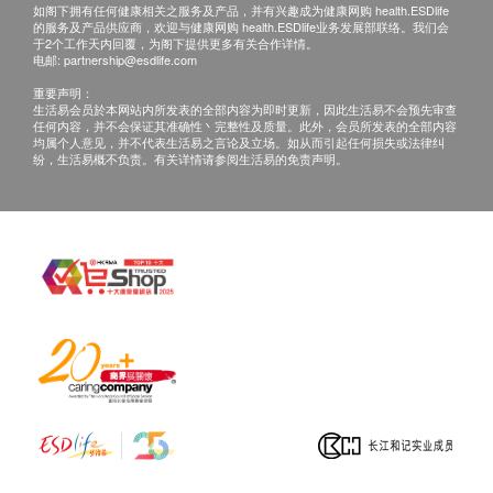
如阁下拥有任何健康相关之服务及产品，并有兴趣成为健康网购 health.ESDlife
有关此服务/产品的错漏或延误，或因使用此服务/
欧洲白虾
的服务及产品供应商，欢迎与健康网购 health.ESDlife业务发展部联络。我们会
产品而引致的损失、损害、受伤或法律诉讼，健康
于2个工作天内回覆，为阁下提供更多有关合作详情。
大西洋叁文鱼
电邮:
partnership@esdlife.com
网购health.ESDlife概不负责。一切有关的索偿或
黄鳍金枪鱼/黄鳍吞拿鱼
重要声明：
查询，须向提供服务之体检中心或商户提出。
鱿鱼
生活易会员於本网站内所发表的全部内容为即时更新，因此生活易不会预先审查
任何内容，并不会保证其准确性丶完整性及质量。此外，会员所发表的全部内容
蛤蜊
均属个人意见，并不代表生活易之言论及立场。如从而引起任何损失或法律纠
黑虎虾
纷，生活易概不负责。有关详情请参阅生活易的免责声明。
背棘鳐
马林鱼
松叶蟹
黑青口
豆类
鹰嘴豆
扁豆
白羽扇豆
花生
大豆