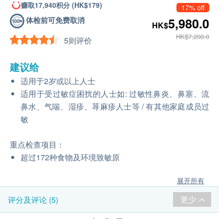
赚取17,940积分 (HK$179)
17% off
体检前可免费取消
5,980.0
HK$
HK$7,200.0
5则评价
建议给
适用于2岁或以上人士
适用于受过敏症困扰的人士如: 过敏性鼻炎、鼻塞、流
鼻水、气喘、湿疹、荨麻疹人士等 / 有其他家庭成员过
敏
重点检查项目：
超过172种食物及环境致敏原
展开所有
更少
评分及评论 (5)