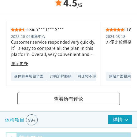
4.5
/5
Siu Y*** L*** S***
LI W**
2025-10-09
東角中心
2024-03-18
Customer service responded very quickly.
方便比較價格，
It’s easy to compare all the plan in this
platform. Overall, very convenient and
efficient.
显示更多
身体检查项目全面
订购流程顺畅
可比较不 同检查计划
网站介面易用
查看所有评论
详情
体检项目
99+