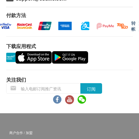
牛奶
有效期为1个月，客户必须于1个月内（由确认付款
骆驼奶
日期起计）接种第一针，逾期作废。）
付款方法
山羊奶
疫苗注射服务必须经医生评估是否适合进行疫苗注
转
马奶
帐
射， 并由注册医护人员负责注射程序。如医生认
羊奶
为不适合注射疫苗，将需收取医生诊症费用
下载应用程式
$300，余下差额将会退回。如有争议，健康网购
海鲜类
health.ESDlife及明确医疗中心将保留最后决定
鳕鱼
权。
鲱鱼
疫苗注射均由注册医护人员负责注射程序。
带子
所以疫苗计划不设退款。
关注我们
龙虾
订阅
鲭鱼
免责声明：
蠔
所有健康检查/服务并非作为医务诊断或治疗用
虾
途。当阁下身体健康出现任何疾病征兆时，应立即
鲤鱼
咨询有认可资格的医生，作出诊断及治疗。
北极红虾
本服务/产品由商户提供。生活易【健康网购
南美白对虾
商户合作 / 加盟
health.ESDlife】并没有经营或提供本服务/产品。
太平洋白虾