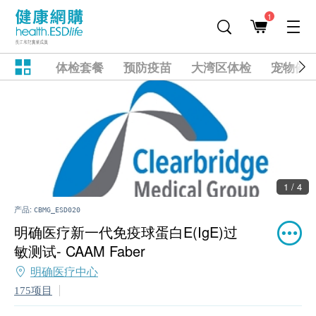
1
体检套餐
预防疫苗
大湾区体检
宠物健
1 / 4
产品:
CBMG_ESD020
明确医疗新一代免疫球蛋白E(IgE)过
敏测试- CAAM Faber
明确医疗中心
175项目