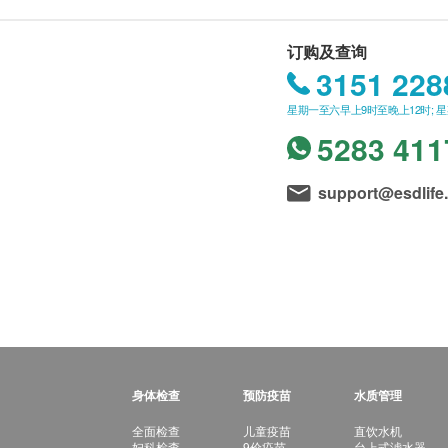
订购及查询
3151 228
星期一至六早上9时至晚上12时; 
5283 411
support@esdlife
身体检查
预防疫苗
水质管理
全面检查
儿童疫苗
直饮水机
妇科检查
9价疫苗
台上式滤水器