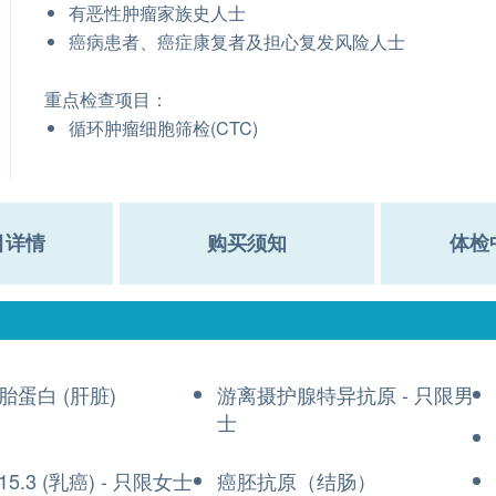
有恶性肿瘤家族史人士
癌病患者、癌症康复者及担心复发风险人士
重点检查项目：
循环肿瘤细胞筛检(CTC)
目详情
购买须知
体检
胎蛋白 (肝脏)
游离摄护腺特异抗原 - 只限男
士
5.3 (乳癌) - 只限女士
癌胚抗原（结肠）