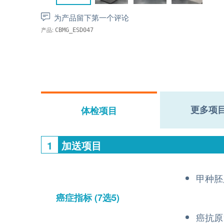
为产品留下第一个评论
产品:
CBMG_ESD047
更多项
体检项目
1
加送项目
甲种胚
癌症指标
(7选5)
癌抗原1