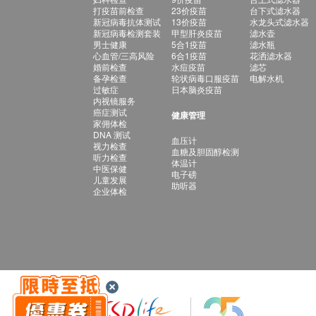
打疫苗前检查
23价疫苗
台下式滤水器
新冠病毒抗体测试
13价疫苗
水龙头式滤水器
新冠病毒检测套装
甲型肝炎疫苗
滤水壶
男士健康
5合1疫苗
滤水瓶
心血管/三高风险
6合1疫苗
花洒滤水器
婚前检查
水痘疫苗
滤芯
备孕检查
轮状病毒口服疫苗
电解水机
过敏症
日本脑炎疫苗
内视镜服务
癌症测试
健康管理
家佣体检
DNA 测试
血压计
视力检查
血糖及胆固醇检测
听力检查
体温计
中医保健
电子磅
儿童发展
助听器
企业体检