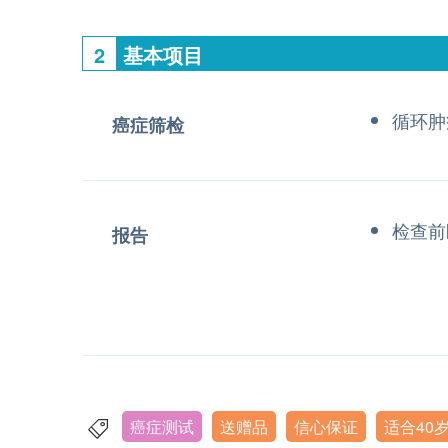
2
基本项目
循环肿
癌症筛检
检查前
报告
癌症测试
送赠品
信心保证
适合40