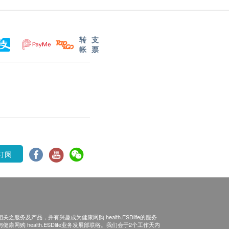
转
支
帐
票
订阅
之服务及产品，并有兴趣成为健康网购 health.ESDlife的服务
康网购 health.ESDlife业务发展部联络。我们会于2个工作天内