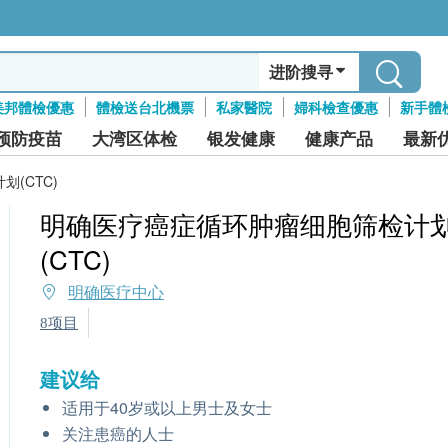
进阶搜寻
美邦體檢優惠
體檢送台北機票
私家醫院
婦科檢查優惠
新手體
预防疫苗
大湾区体检
银发健康
健康产品
最新
(CTC)
明确医疗癌症循环肿瘤细胞筛检计
(CTC)
明确医疗中心
8项目
建议给
适用于40岁或以上男士及女士
关注患癌的人士