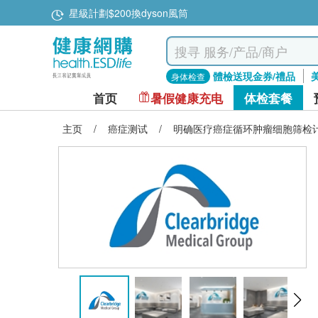
星級計劃$200換dyson風筒
體檢送現金券/禮品
身体检查
首页
暑假健康充电
体检套餐
主页
/
癌症测试
/
明确医疗癌症循环肿瘤细胞筛检计划