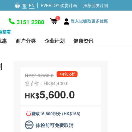
繁
EN
EVERJOY 奖赏计画
推荐朋友计划
1
3151 2288
登入以赚取更多优惠
檢指南
优惠
商户分类
企业计划
健康资讯
划
44% off
HK$10,000.0
您节省：HK$4,400.0
5,600.0
HK$
赚取16,800积分 (HK$168)
体检前可免费取消