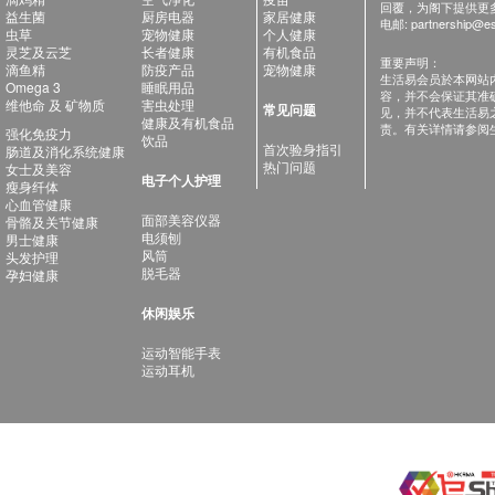
回覆，为阁下提供更
益生菌
厨房电器
家居健康
电邮:
partnership@es
虫草
宠物健康
个人健康
灵芝及云芝
长者健康
有机食品
重要声明：
滴鱼精
防疫产品
宠物健康
生活易会员於本网站
Omega 3
睡眠用品
容，并不会保证其准
维他命 及 矿物质
害虫处理
常见问题
见，并不代表生活易
健康及有机食品
责。有关详情请参阅
强化免疫力
饮品
首次验身指引
肠道及消化系统健康
热门问题
女士及美容
电子个人护理
瘦身纤体
心血管健康
面部美容仪器
骨骼及关节健康
电须刨
男士健康
风筒
头发护理
脱毛器
孕妇健康
休闲娱乐
运动智能手表
运动耳机