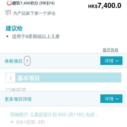
赚取7,400积分 (HK$74)
7,400.0
HK$
为产品留下第一个评论
建议给
适用于6星期或以上儿童
展开所有
详情
体检项目
7
1
基本项目
口服疫苗
详情
更多项目详情
轮状病毒口服疫苗 (Rotateq) 3剂
疫苗注射
明确医疗 儿童疫苗计划 B05 (共11针) 包括：
6合1疫苗- 3剂
注射疫苗前医​​生评估