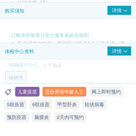
轮状病毒- 3剂
甲型肝炎疫苗 2针
甲型肝炎疫苗- 2剂
详情
购买须知
脑膜炎双球菌疫苗 (Menactra) 2针
5合1疫苗- 1剂
ACWY脑膜炎球菌疫苗- 2剂
6合1疫苗 (白喉、破伤风、百日咳、小儿麻痹症、乙型
流感嗜血杆菌、乙型肝炎) 3针
订购身体检查计划之服务条款及细则：
疫苗注射时间
客户成功付款后，明确医疗将于2个工作天内，致
5合1疫苗 (白喉、破傷風、百日咳、小兒麻痺症、乙型
2个月
电客户预约时或客户亦可透过电话预约(Tel: 2155
详情
体检中心资料
流感嗜血桿菌) 1针
轮状病毒 - 第1剂
1951 / 2155 2228)。
由注册医生负责注射程序
明确医疗中心
1 个地点
6合1疫苗 - 第1剂
客户须于预约当天出示身份证及列印订购确认信确
4个月
认身份。
铜锣湾
轮状病毒 - 第2剂
验身过程由医生及医护人员主理。
6合1疫苗苗 - 第2剂
本体格检查计划有效期为6个月，客户必须于6个月
儿童疫苗
适合所有年龄人士
网上即时预约
香港铜锣湾轩尼诗道555号东角中心19楼2A室
6个月
内(由确认付款日期起计)接受检查，逾期作废。
5联疫苗
6联疫苗
甲型肝炎
轮状病毒
轮状病毒 - 第3剂
显示地图
体格检查后，一般情况下报告需时大概7-10个工作
6合1疫苗 - 第3剂
天，工作天不包括星期六、日及公众假期。
预防疫苗
星期一至五：9:00a.m. - 1:00p.m.; 2:00p.m.- 6:00p.m.
脑膜炎
2天内可预约
9个月
付款一经确认，不可更改或取消，不可转让及退
星期六：9:00a.m. - 1:00p.m.
ACWY脑膜炎球菌疫苗 (MENACTRA) - 第1剂
星期日及公众假期：休息
款。