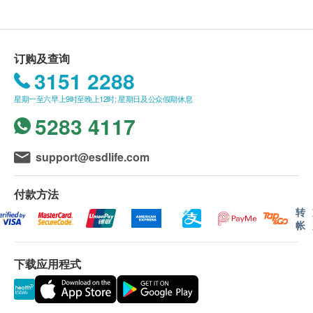
12个月
甲型肝炎疫苗- 第1剂
订购疫苗注射计划之服务条款及细则：
ACWY脑膜炎球菌疫苗 (MENACTRA) - 第2剂
客户成功付款后，明确医疗将于2个工作天内，致
18个月
订购及查询
电客户预约时或客户亦可透过电话预约(Tel: 2155
3151 2288
甲型肝炎疫苗 - 第2剂
1951 / 2155 2228)。
5合1疫苗 - 第1剂
客户须于预约当天出示身份证及列印订购确认信确
星期一至六早上9时至晚上12时; 星期日及公众假期休息
认身份。
5283 4117
*此项交易必须经医生评估是否适合进行疫苗注射。若
疫苗注射服务计划有效期为6个月，客户必须于6个
经医生评估后，客户并不适合进行疫苗注射，将需支
月内(由确认付款日期起计) 接受有关服务，客户需
support@esdlife.com
付医生诊症费用HKD300，余下差额将会退回。如有
提前1个月预约相关服务，逾期作废。 (请注意：加
争议，健康网购health.ESDlife及明确医疗中心保留最
卫苗9合1 子宫颈癌HPV疫苗及流感疫苗2021/22之
付款方法
后决定权。
有效期为1个月，客户必须于1个月内（由确认付款
转
日期起计）接种第一针，逾期作废。）
帐
疫苗注射服务必须经医生评估是否适合进行疫苗注
射， 并由注册医护人员负责注射程序。如医生认
下载应用程式
为不适合注射疫苗，将需收取医生诊症费用
$300，余下差额将会退回。如有争议，健康网购
health.ESDlife及明确医疗中心将保留最后决定