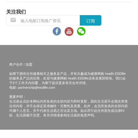
权。
关注我们
疫苗注射均由注册医护人员负责注射程序。
订阅
所以疫苗计划不设退款。
免责声明：
所有健康检查/服务并非作为医务诊断或治疗用
途。当阁下身体健康出现任何疾病征兆时，应立即
咨询有认可资格的医生，作出诊断及治疗。
商户合作 / 加盟
本服务/产品由商户提供。生活易【健康网购
如阁下拥有任何健康相关之服务及产品，并有兴趣成为健康网购 health.ESDlife
的服务及产品供应商，欢迎与健康网购 health.ESDlife业务发展部联络。我们会
health.ESDlife】并没有经营或提供本服务/产品。
于2个工作天内回覆，为阁下提供更多有关合作详情。
有关此服务/产品的错漏或延误，或因使用此服务/
电邮:
partnership@esdlife.com
产品而引致的损失、损害、受伤或法律诉讼，健康
重要声明：
生活易会员於本网站内所发表的全部内容为即时更新，因此生活易不会预先审查
网购health.ESDlife概不负责。一切有关的索偿或
任何内容，并不会保证其准确性丶完整性及质量。此外，会员所发表的全部内容
均属个人意见，并不代表生活易之言论及立场。如从而引起任何损失或法律纠
查询，须向提供服务之体检中心或商户提出。
纷，生活易概不负责。有关详情请参阅生活易的免责声明。