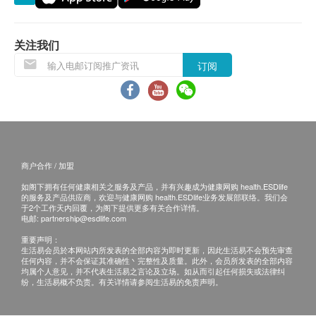
所有健康检查/服务并非作为医务诊断或治疗用
途。当阁下身体健康出现任何疾病征兆时，应立即
关注我们
咨询有认可资格的医生，作出诊断及治疗。
本服务/产品由商户提供。生活易【健康网购
订阅
health.ESDlife】并没有经营或提供本服务/产品。
有关此服务/产品的错漏或延误，或因使用此服务/
产品而引致的损失、损害、受伤或法律诉讼，健康
网购health.ESDlife概不负责。一切有关的索偿或
查询，须向提供服务之体检中心或商户提出。
商户合作 / 加盟
如阁下拥有任何健康相关之服务及产品，并有兴趣成为健康网购 health.ESDlife
的服务及产品供应商，欢迎与健康网购 health.ESDlife业务发展部联络。我们会
于2个工作天内回覆，为阁下提供更多有关合作详情。
电邮:
partnership@esdlife.com
重要声明：
生活易会员於本网站内所发表的全部内容为即时更新，因此生活易不会预先审查
任何内容，并不会保证其准确性丶完整性及质量。此外，会员所发表的全部内容
均属个人意见，并不代表生活易之言论及立场。如从而引起任何损失或法律纠
纷，生活易概不负责。有关详情请参阅生活易的免责声明。