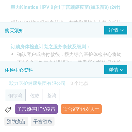
加卫苗 Gardasil (9合1) 子宫颈癌HPV疫苗 (2针)
毅力Kinetics HPV 9合1子宫颈癌疫苗(加卫苗9) (2针)
由注册医生/医护人员负责注射程序
感染HPV的情况极之普遍，女性和男性都有机会感染
HPV病毒，由初次性接触开始，风险已经存在。 HPV
详情
购买须知
并非只靠性交传播，单单生殖器部位的皮肤接触已可
传染。拥有多个性伴侣，感染的风险相应增加。
订购身体检查计划之服务条款及细则：
确认客户成功付款後，毅力综合医护体检中心将於
男性亦有机会感染HPV病毒，虽不会患上子宫颈癌，
下1-2个工作天办公时间内，致电客户预约身体检
但如感染高危型HPV病毒有机会引致肛门癌。而感染
查的时间和地点，并会通知客户验身注意事项。
详情
体检中心资料
低危型HPV病毒6及11亦有机会引致生殖器官湿疣，
客户亦可致电本中心预约或查询，电话：(铜锣
毅力医护健康集团有限公司
3 个地点
俗称椰菜花。
湾)3520 3292 / (佐敦) 3426 9771 / (荃湾) 3101
4866。
铜锣湾
佐敦
荃湾
毅力Kinetics HPV 9合1子宫颈癌疫苗(加卫苗9) (2
部份检查只限佐敦中心，请致电(铜锣湾)3520
针)：
3292 / (佐敦) 3426 9771 / (荃湾) 3101 4866 查
子宫颈癌HPV疫苗
适合9至14岁人士
香港铜锣湾轩尼诗道555号东角中心(旧翼)1903室
适合9至14岁(男性或女性)
询。
预防疫苗
子宫颈癌
两针疗程；于0、6个月接种两针
显示地图
本身体检查计划有效期为6个月，客户必须於6个月
内(由确认付款日期起计)接受有关检查，逾期作