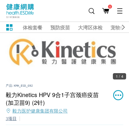
1
体检套餐
预防疫苗
大湾区体检
宠物健
1 / 4
产品:
KMH_ESD_G92
毅力Kinetics HPV 9合1子宫颈癌疫苗
(加卫苗9) (2针)
毅力医护健康集团有限公司
3项目