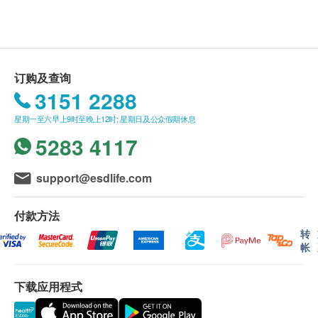
星期一至五︰9:00a.m. – 1:00p.m.; 2:00p.m. – 6:00p.m.
*此疫苗计划必须经医生评估是否适合进行疫苗注射。
废。
星期六︰9:00a.m. – 2:00p.m.
若经医生评估后，客户并不适合进行疫苗注射，将需
星期日及公众假期︰休息
订购一经确认，不设退款。
支付医生诊症费用HKD300，余下差额将会退回。如
进行身体检查後，一般情况下，可於2-3星期内发
客户已注射第一针疫苗，将不设更改已订购的计划，
出验身报告。如须讲解报告，请先致电中心预约，
订购及查询
转让给第三者及／或退款。如有争议，健康网购
客户可选择以下方式领取报告：
3151 2288
health.ESDlife 及毅力医护健康集团保留最后决定
(1) 亲身领取：客户亲身往毅力综合医护体检中心
星期一至六早上9时至晚上12时; 星期日及公众假期休息
权。
领取报告，并由本中心医生或註册护士亲自讲解报
5283 4117
告；
(2) 电话讲解报告：客户需於讲解报告前到本中心
support@esdlife.com
领取验身报告，并预约本中心医生或註册护士透过
电话户讲解报告。如需他人代领取验身报告，代领
付款方法
者需带同授权书及该客户之身分證副本到本中心领
转
取有关报告。
帐
如有争议，毅力医护健康集团保留最後决定权。
所有身体检查并非作为医务诊断或治疗用途。
下载应用程式
免责声明：