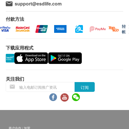
support@esdlife.com
本服务/产品由商户提供。生活易【健康网购
磷
全血计数
90.0
HK$
health.ESDlife】并没有经营或提供本服务/产品。
大便
付款方法
有关此服务/产品的错漏或延误，或因使用此服务/
三碘甲状腺原氨酸
转
产品而引致的损失、损害、受伤或法律诉讼，健康
大便隐血
260.0
帐
HK$
网购health.ESDlife概不负责。一切有关的索偿或
冠心病率检查
查询，须向提供服务之体检中心或商户提出。
上腹超声波(肝、胆、胆管、脾脏、胰脏、肾脏)
下载应用程式
2,700.0
HK$
三酸甘油脂
痛风
大肠肿瘤指标
440.0
HK$
尿酸
关注我们
2D乳房造影
订阅
报告
2,070.0
HK$
详尽健康检查报告连医生注释及建议
D 二元体
580.0
HK$
DEXA骨质密度 (全身)
商户合作 / 加盟