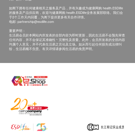
2,300.0
HK$
如阁下拥有任何健康相关之服务及产品，并有兴趣成为健康网购 health.ESDlife
的服务及产品供应商，欢迎与健康网购 health.ESDlife业务发展部联络。我们会
于2个工作天内回覆，为阁下提供更多有关合作详情。
乙型肝炎 e 抗原
电邮:
partnership@esdlife.com
400.0
HK$
重要声明：
生活易会员於本网站内所发表的全部内容为即时更新，因此生活易不会预先审查
乙型肝炎表面抗原
任何内容，并不会保证其准确性丶完整性及质量。此外，会员所发表的全部内容
均属个人意见，并不代表生活易之言论及立场。如从而引起任何损失或法律纠
170.0
HK$
纷，生活易概不负责。有关详情请参阅生活易的免责声明。
心脏超声波
3,220.0
HK$
甲型肝炎抗体
360.0
HK$
全腹超声波
3,340.0
HK$
同型半胱氨酸
690.0
HK$