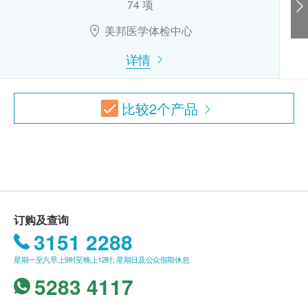
癌症指标测试组合A
74 项
肝功能
肝癌指标、胰脏癌指标、胃肿瘤指标、鼻咽癌肿瘤指标
疫苗注射服务计划有效期为6个月，客户必须于6个
1,980.0
美邦医学体检中心
HK$
总碱性磷酸酶
月内 (由确认付款日期起计) 接受有关服务，客户需
总胆红素
提前1个月预约相关服务，逾期作废。
详情
癌症指标测试组合B - 只限女士
谷草转氨酶
疫苗注射服务必须经医生评估是否适合进行疫苗注
肝癌指标、胃肿瘤指标、卵巢肿瘤指标、乳房肿瘤指标
谷丙转氨酶
射， 并由注册医护人员负责注射程序。如医生认
1,920.0
HK$
间接胆红素
比较
2
个产品
为不适合注射疫苗，将需收取医生诊症费用
$300，余下差额将会退回。如有争议，健康网购
DEXA骨质密度检查
肾功能
「DEXA」即是「双能量X光吸收」 的简称，以两道X光射线量
health.ESDlife及宝血医院将保留最后决定权。
度腰椎及股关节的骨质密度，能準确测出少至每年百分之二的
肌酸酐
疫苗注射均由注册医护人员负责注射程序。
骨质密度流失。 DEXA检查时间短，而且辐射性低。
尿液常规检验
1,270.0
所以疫苗计划不设退款。
HK$
尿素
如有任何争议，「健康网购health.ESDlife」及港
肾丝球过滤率
甲状腺超声波
安医疗中心保留最终决定权。
订购及查询
1,500.0
HK$
3151 2288
甲状腺
免责声明：
癌症指标测试组合C - 只限男士
星期一至六早上9时至晚上12时; 星期日及公众假期休息
甲状腺素
所有健康检查/服务并非作为医务诊断或治疗用
肝癌指标、胃肿瘤指标、大肠肿瘤指标、前列腺肿瘤指标
5283 4117
途。当阁下身体健康出现任何疾病征兆时，应立即
1,810.0
HK$
血液检查
咨询有认可资格的医生，作出诊断及治疗。