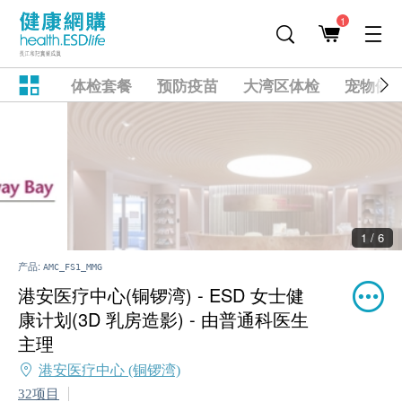
1
体检套餐
预防疫苗
大湾区体检
宠物健
2 / 6
产品:
AMC_FS1_MMG
港安医疗中心(铜锣湾) - ESD 女士健
康计划(3D 乳房造影) - 由普通科医生
主理
港安医疗中心 (铜锣湾)
32项目