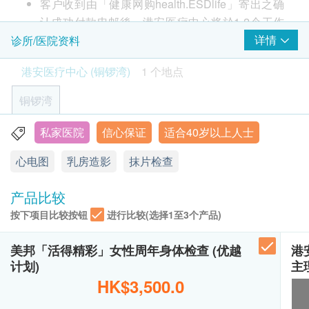
体质指标
客户收到由「健康网购health.ESDlife」寄出之确
包括血液检查, 冠心病率检查, 肝功能, 肾功能, 乙型肝
盆腔超声波
身高
认成功付款电邮後，港安医疗中心将於1-2个工作
1,380.0
炎, 子宫颈, 3D 乳房造影及心脏检查。
HK$
体重
天内，致电客户预约身体检查的时间及地点。客户
详情
诊所/医院资料
传统的乳房造影是2D影像，部分病变可能会被乳腺组
医生会诊、病历评估及体格检查
胃肿瘤指标
亦可于订单确认后1个工作天致电港安医疗中心 (铜
织重叠所遮掩，令诊断困难。 3D 乳房造影技术可从
520.0
脉搏率
港安医疗中心 (铜锣湾)
1 个地点
HK$
锣湾)查询 (电话: 2782 2202)
更多角度造影，以多张1毫米厚的影像，把乳房组织
色盲测试
客户必须於预约当天出示身份证及列印订购确认信
更清楚地呈现出来，改善传统影像技术中乳腺组织重
铜锣湾
青光眼初部检查
肺X光平片
以确认身份。
叠的弱点，有效提高准确度，能更清晰地分析疾病范
300.0
HK$
视力检查
本身体检查计划有效期为6个月，客户必须於6个月
围。最新的3D乳房造影提供更清晰的影像，弯曲的乳
私家医院
信心保证
适合40岁以上人士
銅鑼灣恩平道28號利園二期26樓2601室
病历及健康问卷调查
内(由确认付款日期起计)接受有关检查，逾期作
房塑胶板亦大大减少乳房受压的不适。
促甲狀腺素
心电图
乳房造影
抹片检查
显示地图
废。
380.0
血脂
HK$
进行健康检查后，一般情况下，需大概7-10个工作
星期一至四∶9:00a.m. － 7:00p.m.
产品比较
总胆固醇
天跟进检查报告，工作天不包括星期六、日及公众
骨骼功能组合
星期五：9:00a.m. － 5:30p.m.
高密度脂胆固醇
钙、磷、碱性磷酸酶
按下项目比较按钮
进行比较(选择1至3个产品)
星期六, 日及公众假期∶休息
假期。 轮侯报告讲解时间会因应不同情况 (如个别
270.0
低密度脂胆固醇
HK$
化验项目所需时间或客人指明特定时段) 而有所延
美邦「活得精彩」女性周年身体检查 (优越
港
长。
糖尿
人类乳头瘤病毒测试
计划)
主
订购一经确认，不设更改已订购的计划，转让给第
920.0
HK$
HK$3,500.0
血葡萄糖
叁者及／或退款。
所有体格检查并非作为医务诊断或治疗用途。