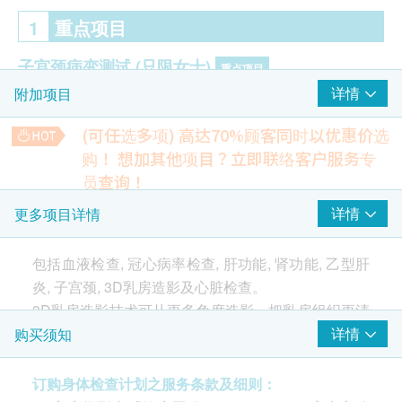
1
重点项目
子宫颈病变测试 (只限女士)
重点项目
详情
附加项目
柏氏子宫颈细胞检查
(可任选多项) 高达70%顾客同时以优惠价选
乳房检查
重点项目
购！
想加其他项目？立即联络客户服务专
3D 乳房造影
员查询！
心血管疾病检查
心脏检查
详情
更多项目详情
重点项目
同型半胱氨酸、凝血酵素原时间、部份凝血素时间、D二元体
1,730.0
HK$
静态心电图
包括血液检查, 冠心病率检查, 肝功能, 肾功能, 乙型肝
炎, 子宫颈, 3D乳房造影及心脏检查。
前列腺超声波
2
基本项目
1,610.0
HK$
3D乳房造影技术可从更多角度造影，把乳房组织更清
楚地呈现出来，弯曲的乳房塑胶板亦大大减少乳房受
详情
购买须知
基本健康评估
幽门螺杆菌吹气测试
压的不适。
920.0
HK$
血压
订购身体检查计划之服务条款及细则：