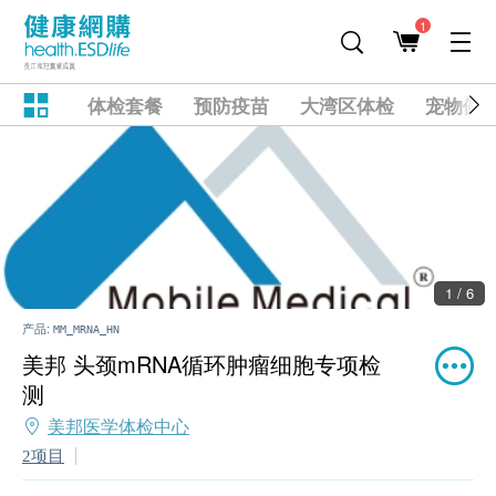
1
体检套餐
预防疫苗
大湾区体检
宠物健
1 / 6
产品:
MM_MRNA_HN
美邦 头颈mRNA循环肿瘤细胞专项检
测
美邦医学体检中心
2项目