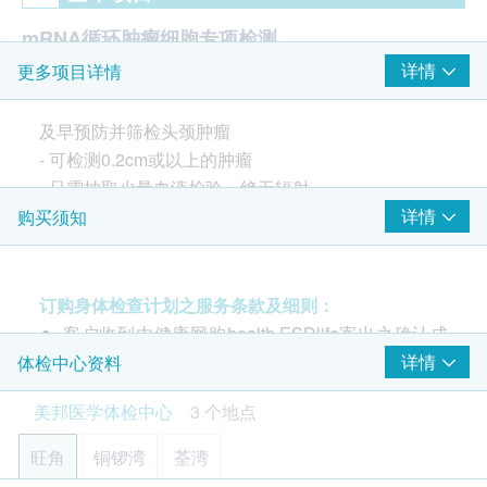
mRNA循环肿瘤细胞专项检测
详情
更多项目详情
头颈循环肿瘤细胞专项检测
报告
及早预防并筛检头颈肿瘤
- 可检测0.2cm或以上的肿瘤
医护人员(注册西医或注册护士等)讲解报告
- 只需抽取少量血液检验，绝无辐射
- 准确度、灵敏度及特异性可高达93-97%
详情
购买须知
mRNA循环肿瘤细胞检测是什么?
订购身体检查计划之服务条款及细则：
与DNA检测不同，mRNA检测并非分析基因序列，而
客户收到由健康网购health.ESDlife寄出之确认成
是检测基因要产生「蛋白质」前中间产物- mRNA的
功付款电邮后，美邦医学体检中心将于随后1-2个
详情
体检中心资料
产量。当细胞在活动时，基因就会具有高度活性，为
工作天的办公时间内，致电客户预约身体检查的时
了要产生足够的蛋白质「做工」，所以mRNA的产量
美邦医学体检中心
3 个地点
间及地点。客户亦可致电查询或在订单确认后1个
也会上升，藉由侦测与疾病相关的mRNA分子标记的
工作天致电该中心预约 (电话：2369 0680)。
产量，就可评估身体目前的状况，如是否罹病、疾病
旺角
铜锣湾
荃湾
购买计划后可安排由健康网购health.ESDlife发出
目前状态、治疗状况等等。