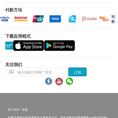
客人自行到中心，出示已签署的同意书及签署者的
身份证明文件副本核实无误后可提供服务。
付款方法
本身体检查计划有效期为12个月，客户必须于12
转
帐
个月内(由确认付款日期起计)接受有关检查，客户
需提前1个月预约相关检查,逾期作废。
下载应用程式
*所有疫苗都必须经过评估才可注射，如有需要，医生
亦会在场解答问题及提供协助。如医生认为不适合注
射疫苗，将取消此计划的服务，全数费用退回。
*疫苗注射均由注册医生/医护人员负责注射程序及此
关注我们
服务隻适用于佐敦检验中心 (办公时间：星期一、三
订阅
及六；下午2时至6时)。
备注：
医生讲解报告
只限旺角分店
，若有需要请联络旺角
分店查询。
商户合作 / 加盟
如果客户已完成电话或面解服务，若再要求讲解，
如阁下拥有任何健康相关之服务及产品，并有兴趣成为健康网购 health.ESDlife