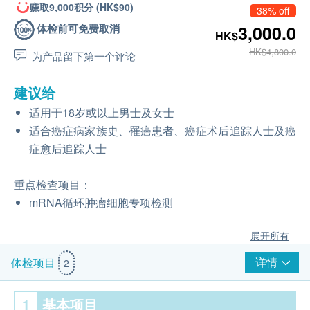
赚取9,000积分 (HK$90)
38% off
体检前可免费取消
3,000.0
HK$
HK$4,800.0
为产品留下第一个评论
建议给
适用于18岁或以上男士及女士
适合癌症病家族史、罹癌患者、癌症术后追踪人士及癌
症愈后追踪人士
重点检查项目：
mRNA循环肿瘤细胞专项检测
展开所有
详情
体检项目
2
1
基本项目