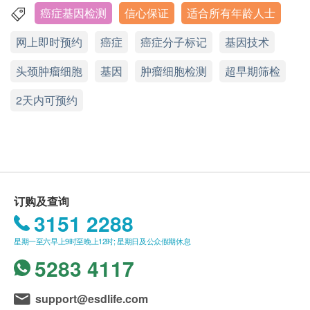
的正式收据，并于7-14个工作天后寄出。客户可于
为什么需要做mRNA循环肿瘤细胞检测?
癌症基因检测
信心保证
适合所有年龄人士
旺角亚皆老街8号朗豪坊办公室大楼11楼
购买时提出收据要求，或经以下方法联络客户服务
透过崭新mRNA动态基因技术，检测体内循环肿瘤细
网上即时预约
癌症
癌症分子标记
基因技术
显示地图
员: 电邮 (support@esdlife.com) 或电话 (3151
胞数量，便可以超早期筛检出体内有否肿瘤细胞存
2288)。
在。 mRNA动态基因技术，只需抽取少量血液检验，
头颈肿瘤细胞
星期一至六︰9:00a.m. – 1:00p.m.; 2:00p.m. – 6:00p.m.
基因
肿瘤细胞检测
超早期筛检
健康检查计划只适用于10岁或以上之人士
便可检测0.2cm或以上的肿瘤，准确度、灵敏度及特
星期日及公众假期︰休息
2天内可预约
热线电话：(852) 2369 0680
未成年客人体检指引 (10岁至18歳以下人士)
异性可高达93-97%，比起影像学如CT、MRI、PET
A. 10歳至未满16岁者：
Scan可更早期发现(影像可0.5cm或以上的肿瘤)！
(1) 有家长或监护人陪同者
优势:
在中心即场签署同意书，并出示身份证明文件，经
-透过筛检超早期头颈肿瘤，细至0.2cm或以上的肿瘤
核实无误后可提供服务。
-准确度、灵敏度及特异性可高达93-97%
(2) 没有家长或监护人陪同者
-只需抽取少量血液检验，绝无辐射，比起影像检测更
订购及查询
预先取同意书并由家长或监护人签署妥当，客人可
安全
3151 2288
由其他成年人陪同到中心，出示已签署的同意书及
-若需定期追踪筛检，绝对方便并无辐射侵
星期一至六早上9时至晚上12时; 星期日及公众假期休息
签署者的身份证明文件副本，经核实无误后可提供
5283 4117
服务。
B.16歳至未满18岁者：
预先取同意书并由家长或监护人签署妥当，可接受
support@esdlife.com