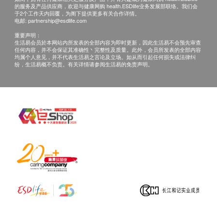
需另外收取解析报告费，价钱请向美邦查询。
的服务及产品供应商，欢迎与健康网购 health.ESDlife业务发展部联络。我们会
客户若体检后3个月内不提取报告，所有报告一律
于2个工作天内回覆，为阁下提供更多有关合作详情。
电邮:
partnership@esdlife.com
作销毁处理及不会存底，客户如需额外索取报告複
重要声明：
印本 (体检后3个月内)，将收取$150行政费。注
生活易会员於本网站内所发表的全部内容为即时更新，因此生活易不会预先审查
任何内容，并不会保证其准确性丶完整性及质量。此外，会员所发表的全部内容
意：複印本报告未必完整。
均属个人意见，并不代表生活易之言论及立场。如从而引起任何损失或法律纠
客人需自行承担邮寄报告之风险。
纷，生活易概不负责。有关详情请参阅生活易的免责声明。
所有身体检查并非作为医务诊断或治疗用途，如需
撰写医生转介信，将作额外收费，价钱请向美邦查
询。
报告：
进行健康检查后，一般情况下，需大概14个工作天
跟进检查报告， 工作天不包括星期六、日及公众
假期。 轮侯报告讲解时间会因应不同情况 (如个别
化验项目所需时间或客人指明特定时段) 而有所延
长。
如客人选择收电子报告*，报告时间可加快至14个
工作天内出报告(包括超声波及心电图)，但个别报