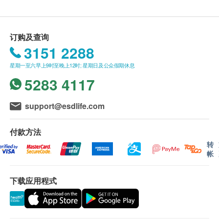
血色素电泳
*所有疫苗都必须经过评估才可注射，如有需要，医生
报告
订购及查询
亦会在场解答问题及提供协助。如医生认为不适合注
3151 2288
解释化验报告
射疫苗，将取消此计划的服务，全数费用退回。
查询个人及家族病史
*疫苗注射均由注册医生/医护人员负责注射程序及此
星期一至六早上9时至晚上12时; 星期日及公众假期休息
医护人员(注册西医或注册护士等)讲解报告
服务隻适用于佐敦检验中心 (办公时间：星期一、三
5283 4117
及六；下午2时至6时)。
support@esdlife.com
备注：
医生讲解报告
只限旺角分店
，若有需要请联络旺角
付款方法
分店查询。
转
如果客户已完成电话或面解服务，若再要求讲解，
帐
需另外收取解析报告费，价钱请向美邦查询。
客户若体检后3个月内不提取报告，所有报告一律
下载应用程式
作销毁处理及不会存底，客户如需额外索取报告複
印本 (体检后3个月内)，将收取$150行政费。注
意：複印本报告未必完整。