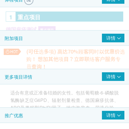
1
重点项目
德国麻疹测试
重点项目
详情
附加项目
德国麻疹抗体化验
(可任选多项) 高达70%顾客同时以优惠价选
2
基本项目
购！
想加其他项目？立即联络客户服务专
员查询！
$50 百佳电子礼券
基本健康评估
多器官疾病问题指标 (铁蛋白)
详情
更多项目详情
铁蛋白水平升高反映某身体器官或组织受损
血压
385.0
HK$
脉搏率
适合有意或正准备结婚的女性。包括葡萄糖-6-磷酸脱
体重
氢酶缺乏症G6PD、辐射剂量检查、德国麻疹抗体、
甲型肝炎抵抗力
評估是否對甲肝病毒具有免疫力
ABO及类猴型Rh(D)因子、地中海贫血、尿液化验、
血液检查
360.0
HK$
血常规。
详情
推广优惠
血色素
4合1心血管疾病伸延检查
血小板数目