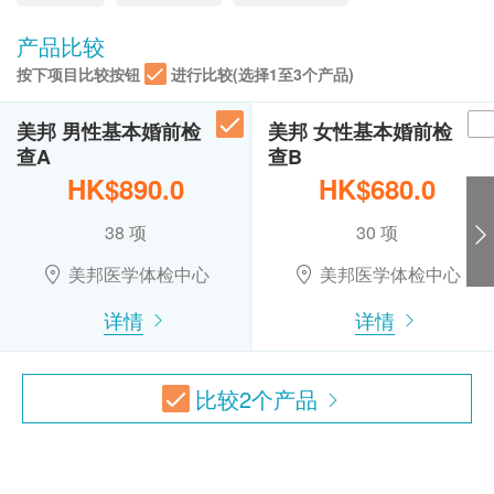
健康检查计划只适用于10岁或以上之人士
小便尿糖
星期日及公众假期︰休息
热线电话：(852) 2369 0680
未成年客人体检指引 (10岁至18歳以下人士)
产品比较
超薄柏氏子宫颈抹片检验
乙型肝炎检查
A. 10歳至未满16岁者：
除可檢查子宮頸癌前期病變外，亦可知是否有其他婦科隱患
按下项目比较按钮
进行比较(选择1至3个产品)
(只限有性經驗女性)
(1) 有家长或监护人陪同者
乙型肝炎表面抗原
410.0
HK$
在中心即场签署同意书，并出示身份证明文件，经
乙型肝炎表面抗体
美邦 男性基本婚前检
美邦 女性基本婚前检
核实无误后可提供服务。
查A
查B
肾脏功能检验
梅毒
(2) 没有家长或监护人陪同者
HK$890.0
HK$680.0
包括肌肝酸、尿素及尿酸
预先取同意书并由家长或监护人签署妥当，客人可
280.0
HK$
梅毒血清试验
38 项
30 项
由其他成年人陪同到中心，出示已签署的同意书及
血型
签署者的身份证明文件副本，经核实无误后可提供
甲状腺素检验
美邦医学体检中心
美邦医学体检中心
有助更准确反映甲状腺的状况是否正常
服务。
血型
320.0
HK$
详情
详情
B.16歳至未满18岁者：
恒河猴因子
预先取同意书并由家长或监护人签署妥当，可接受
B超檢查 - 盆腔
放射检查
客人自行到中心，出示已签署的同意书及签署者的
包括卵巢、膀胱及子宮
比较
2
个产品
890.0
身份证明文件副本核实无误后可提供服务。
HK$
辐射剂量毒素检查
本身体检查计划有效期为12个月，客户必须于12
个月内(由确认付款日期起计)接受有关检查，客户
地中海贫血
需提前1个月预约相关检查,逾期作废。