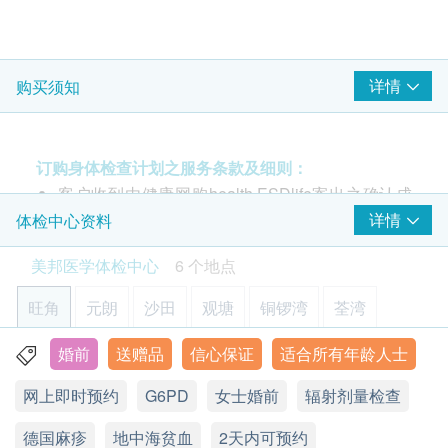
包括葡萄糖-6-磷酸脱氢酶缺乏症G6PD、辐射剂量检
检查能反映患多种心血管疾病的可能性、预测中风危险及血凝
血液红血球
固问题
查、德国麻疹抗体、ABO及类猴型Rh(D)因子、地中
600.0
6-磷酸脱氢酶缺乏症
HK$
海贫血、尿液化验、血常规。
白血球
详情
购买须知
红血球计数
4合1晕眩伸延检查
注意事项:
检查钾和钠等肾病有关的项目、血含氧量及检测颈动脉有否硬
红血球压积量
化(颈动脉血管璧厚度超声波)，从而得知可能引起晕眩的原因
- 请详阅以下「条款及细则」了解更多服务需知及注
单核白血球
920.0
HK$
意事项
订购身体检查计划之服务条款及细则：
红血球平均容量
客户收到由健康网购health.ESDlife寄出之确认成
红血球平均红蛋白量
空腹血糖及血脂常规化验
功付款电邮后，美邦医学体检中心将于随后1-2个
详情
体检中心资料
红血球平均红蛋白
检测空腹情况下血糖中的葡萄糖含量及血液里脂肪含量
450.0
工作天的办公时间内，致电客户预约身体检查的时
中性白血球
HK$
美邦医学体检中心
6 个地点
间及地点。客户亦可致电查询或在订单确认后1个
淋巴白血球
艾滋病（1+2）抗体
工作天致电该中心预约 (电话：2369 0680)。
嗜碱性粒细胞
旺角
元朗
沙田
观塘
铜锣湾
荃湾
檢查血液內愛滋病抗體，有助檢驗是否感染愛滋病病毒
嗜酸性粒细胞
购买计划后可安排由健康网购health.ESDlife发出
340.0
HK$
血涂片
的正式收据，并于7-14个工作天后寄出。客户可于
婚前
送赠品
信心保证
适合所有年龄人士
旺角亚皆老街8号朗豪坊办公室大楼11楼
购买时提出收据要求，或经以下方法联络客户服务
肝功能标准检查
泌尿情况
网上即时预约
G6PD
女士婚前
辐射剂量检查
显示地图
员: 电邮 (support@esdlife.com) 或电话 (3151
包括肝功能(总蛋白质、谷丙转氨酵素、谷草转氨酵素、白蛋
白、球蛋白、白蛋白球蛋白比例等)
2288)。
小便蛋白质
德国麻疹
星期一至六︰9:00a.m. – 1:00p.m.; 2:00p.m. – 6:00p.m.
地中海贫血
2天内可预约
440.0
HK$