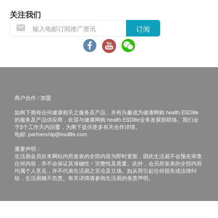
客人需自行承担邮寄报告之风险。
关注我们
所有身体检查并非作为医务诊断或治疗用途，如需
订阅
撰写医生转介信，将作额外收费，价钱请向美邦查
询。
报告：
进行健康检查后，一般情况下，需大概14个工作天
跟进检查报告， 工作天不包括星期六、日及公众
商户合作 / 加盟
假期。 轮侯报告讲解时间会因应不同情况 (如个别
如阁下拥有任何健康相关之服务及产品，并有兴趣成为健康网购 health.ESDlife
的服务及产品供应商，欢迎与健康网购 health.ESDlife业务发展部联络。我们会
化验项目所需时间或客人指明特定时段) 而有所延
于2个工作天内回覆，为阁下提供更多有关合作详情。
电邮:
partnership@esdlife.com
长。
如客人选择收电子报告*，报告时间可加快至14个
重要声明：
生活易会员於本网站内所发表的全部内容为即时更新，因此生活易不会预先审查
工作天内出报告(包括超声波及心电图)，但个别报
任何内容，并不会保证其准确性丶完整性及质量。此外，会员所发表的全部内容
均属个人意见，并不代表生活易之言论及立场。如从而引起任何损失或法律纠
告则不包括在内，例如基因检测或mRNA等。客人
纷，生活易概不负责。有关详情请参阅生活易的免责声明。
在收取电子报告后，仍然可以透过电邮内的连结自
由选择电话讲解或面对面讲解。 *客人即使选择电
子报告，仍可以按需要前往分店领取正本报告。