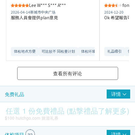
Lee W*** S*** A***
fong S
2026-04-14
新城市中央广场
2024-12-20
服務人員會提供plan意見
Ok 希望報告可
体检地点方便
可比较不 同检查计划
体检环境舒适​
礼品吸引
信誉
查看所有评论
详情
免费礼品
任選 1 份免費禮品 (點撃禮品了解更多)
$100 hutchgo.com 旅遊礼券
详情
体检项目
32