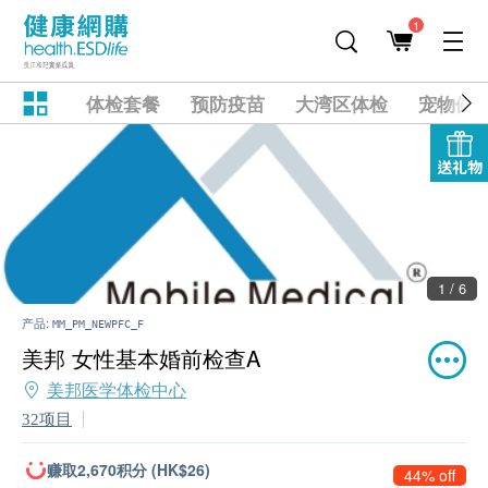
1
体检套餐
预防疫苗
大湾区体检
宠物健
送礼物
1 / 6
产品:
MM_PM_NEWPFC_F
美邦 女性基本婚前检查A
美邦医学体检中心
32项目
赚取2,670积分 (HK$26)
44% off