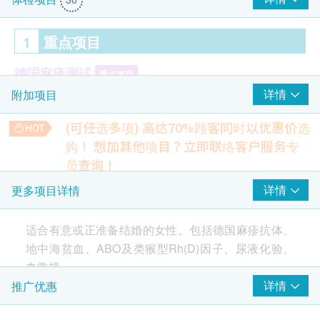
1
重点项目
德国麻疹测试
重点项目
详情
附加项目
德国麻疹抗体化验
(可任选多项) 高达70%顾客同时以优惠价选
2
基本项目
购！
想加其他项目？立即联络客户服务专
员查询！
$50 百佳电子礼券
基本健康评估
艾滋病（1+2）抗体
详情
更多项目详情
檢查血液內愛滋病抗體，有助檢驗是否感染愛滋病病毒
血压
340.0
HK$
脉搏率
适合有意或正准备结婚的女性。包括德国麻疹抗体、
体重
地中海贫血、ABO及类猴型Rh(D)因子、尿液化验、
甲状腺素检验
有助更准确反映甲状腺的状况是否正常
血常规。
血液检查
320.0
HK$
详情
推广优惠
血色素
包括德国麻疹抗体、地中海贫血、ABO及类猴型
B超檢查 - 盆腔
血小板数目