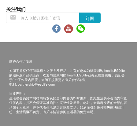
客人需自行承担邮寄报告之风险。
关注我们
所有身体检查并非作为医务诊断或治疗用途，如需
订阅
撰写医生转介信，将作额外收费，价钱请向美邦查
询。
报告：
进行健康检查后，一般情况下，需大概14个工作天
跟进检查报告， 工作天不包括星期六、日及公众
商户合作 / 加盟
假期。 轮侯报告讲解时间会因应不同情况 (如个别
如阁下拥有任何健康相关之服务及产品，并有兴趣成为健康网购 health.ESDlife
的服务及产品供应商，欢迎与健康网购 health.ESDlife业务发展部联络。我们会
化验项目所需时间或客人指明特定时段) 而有所延
于2个工作天内回覆，为阁下提供更多有关合作详情。
电邮:
partnership@esdlife.com
长。
如客人选择收电子报告*，报告时间可加快至14个
重要声明：
生活易会员於本网站内所发表的全部内容为即时更新，因此生活易不会预先审查
工作天内出报告(包括超声波及心电图)，但个别报
任何内容，并不会保证其准确性丶完整性及质量。此外，会员所发表的全部内容
均属个人意见，并不代表生活易之言论及立场。如从而引起任何损失或法律纠
告则不包括在内，例如基因检测或mRNA等。客人
纷，生活易概不负责。有关详情请参阅生活易的免责声明。
在收取电子报告后，仍然可以透过电邮内的连结自
由选择电话讲解或面对面讲解。 *客人即使选择电
子报告，仍可以按需要前往分店领取正本报告。