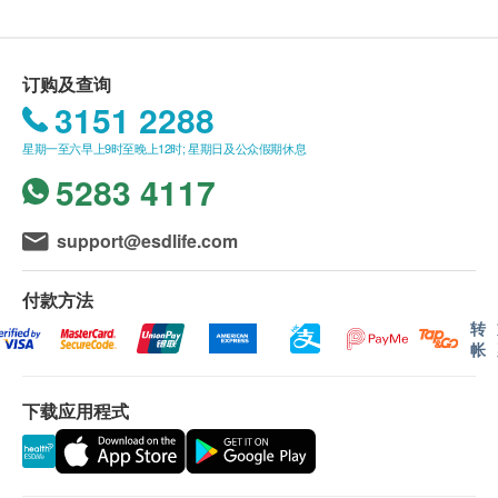
查询个人及家族病史
医护人员(注册西医或注册护士等)讲解报告
*所有疫苗都必须经过评估才可注射，如有需要，医生
订购及查询
亦会在场解答问题及提供协助。如医生认为不适合注
3151 2288
射疫苗，将取消此计划的服务，全数费用退回。
*疫苗注射均由注册医生/医护人员负责注射程序及此
星期一至六早上9时至晚上12时; 星期日及公众假期休息
服务隻适用于佐敦检验中心 (办公时间：星期一、三
5283 4117
及六；下午2时至6时)。
support@esdlife.com
备注：
医生讲解报告
只限旺角分店
，若有需要请联络旺角
付款方法
分店查询。
转
如果客户已完成电话或面解服务，若再要求讲解，
帐
需另外收取解析报告费，价钱请向美邦查询。
客户若体检后3个月内不提取报告，所有报告一律
下载应用程式
作销毁处理及不会存底，客户如需额外索取报告複
印本 (体检后3个月内)，将收取$150行政费。注
意：複印本报告未必完整。