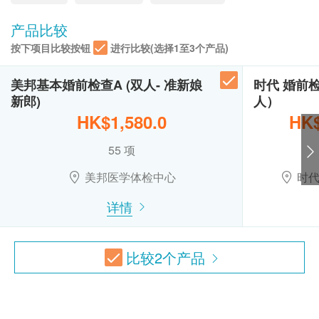
健康检查计划只适用于10岁或以上之人士
星期日及公众假期︰休息
乙型肝炎检查
甲型肝炎抵抗力
热线电话：(852) 2369 0680
未成年客人体检指引 (10岁至18歳以下人士)
产品比较
評估是否對甲肝病毒具有免疫力
A. 10歳至未满16岁者：
360.0
乙型肝炎表面抗原
HK$
按下项目比较按钮
进行比较(选择1至3个产品)
(1) 有家长或监护人陪同者
乙型肝炎表面抗体
在中心即场签署同意书，并出示身份证明文件，经
4合1心血管疾病伸延检查
美邦基本婚前检查A (双人- 准新娘
时代 婚前
梅毒
检查能反映患多种心血管疾病的可能性、预测中风危险及血凝
核实无误后可提供服务。
新郎)
人）
固问题
(2) 没有家长或监护人陪同者
HK$1,580.0
HK$
600.0
梅毒血清试验
HK$
预先取同意书并由家长或监护人签署妥当，客人可
55 项
血型
由其他成年人陪同到中心，出示已签署的同意书及
4合1晕眩伸延检查
签署者的身份证明文件副本，经核实无误后可提供
检查钾和钠等肾病有关的项目、血含氧量及检测颈动脉有否硬
美邦医学体检中心
时
血型
化(颈动脉血管璧厚度超声波)，从而得知可能引起晕眩的原因
服务。
恒河猴因子
920.0
HK$
详情
B.16歳至未满18岁者：
预先取同意书并由家长或监护人签署妥当，可接受
地中海贫血
空腹血糖及血脂常规化验
客人自行到中心，出示已签署的同意书及签署者的
检测空腹情况下血糖中的葡萄糖含量及血液里脂肪含量
比较
2
个产品
血色素电泳
450.0
身份证明文件副本核实无误后可提供服务。
HK$
本身体检查计划有效期为12个月，客户必须于12
报告
个月内(由确认付款日期起计)接受有关检查，客户
解释化验报告
需提前1个月预约相关检查,逾期作废。