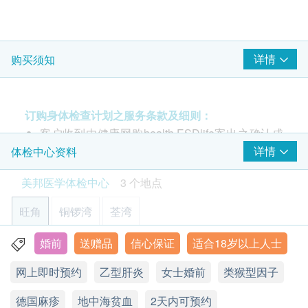
Rh(D)因子、尿液化验、血常规。
包括卵巢、膀胱及子宮
血液红血球
890.0
HK$
白血球
注意事项:
红血球计数
肝功能标准检查
详情
购买须知
- 请详阅以下「条款及细则」了解更多服务需知及注
包括肝功能(总蛋白质、谷丙转氨酵素、谷草转氨酵素、白蛋
红血球压积量
意事项
白、球蛋白、白蛋白球蛋白比例等)
单核白血球
440.0
HK$
红血球平均容量
订购身体检查计划之服务条款及细则：
红血球平均红蛋白量
超薄柏氏子宫颈抹片检验
客户收到由健康网购health.ESDlife寄出之确认成
红血球平均红蛋白
除可檢查子宮頸癌前期病變外，亦可知是否有其他婦科隱患
功付款电邮后，美邦医学体检中心将于随后1-2个
详情
体检中心资料
中性白血球
(只限有性經驗女性)
410.0
工作天的办公时间内，致电客户预约身体检查的时
淋巴白血球
HK$
美邦医学体检中心
3 个地点
间及地点。客户亦可致电查询或在订单确认后1个
嗜碱性粒细胞
肾脏功能检验
工作天致电该中心预约 (电话：2369 0680)。
嗜酸性粒细胞
旺角
铜锣湾
荃湾
包括肌肝酸、尿素及尿酸
血涂片
购买计划后可安排由健康网购health.ESDlife发出
280.0
HK$
的正式收据，并于7-14个工作天后寄出。客户可于
婚前
送赠品
信心保证
适合18岁以上人士
旺角亚皆老街8号朗豪坊办公室大楼11楼
泌尿情况
购买时提出收据要求，或经以下方法联络客户服务
多器官疾病问题指标 (铁蛋白)
网上即时预约
乙型肝炎
女士婚前
类猴型因子
显示地图
员: 电邮 (support@esdlife.com) 或电话 (3151
铁蛋白水平升高反映某身体器官或组织受损
小便蛋白质
385.0
HK$
2288)。
小便尿糖
德国麻疹
星期一至六︰9:00a.m. – 1:00p.m.; 2:00p.m. – 6:00p.m.
地中海贫血
2天内可预约