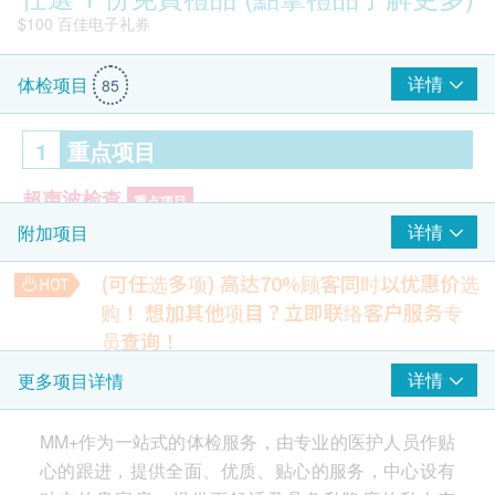
$100 百佳电子礼券
详情
体检项目
85
1
重点项目
超声波检查
重点项目
详情
附加项目
上腹部 (肝胆脾胰肾)
(可任选多项) 高达70%顾客同时以优惠价选
癌症指标
重点项目
购！
想加其他项目？立即联络客户服务专
癌胚抗原 (肠癌)
员查询！
$300 hutchgo.com 旅遊礼券
甲种胚胎蛋白
4合1心血管疾病伸延检查
详情
更多项目详情
癌抗原125 (卵巢癌)
检查能反映患多种心血管疾病的可能性、预测中风危险及血凝
固问题
鼻咽癌风险评估
重点项目
MM+作为一站式的体检服务，由专业的医护人员作贴
64% off
600.0
心的跟进，提供全面、优质、贴心的服务，中心设有
HK$
HK$1,670
病毒抗体检验 EBV