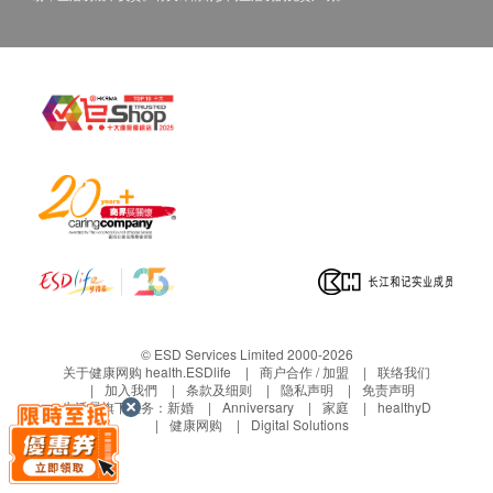
中性白血球
红血球计数
血液红血球
泌尿情况
小便颜色
小便清浊度
小便比重
小便酸碱度
小便蛋白质
小便尿糖
小便胆红素定性
© ESD Services Limited 2000-2026
小便尿胆素
关于健康网购 health.ESDlife
商户合作 / 加盟
联络我们
小便硝酸盐
加入我們
条款及细则
隐私声明
免责声明
生活易旗下业务：
新婚
Anniversary
家庭
healthyD
小便酮
健康网购
Digital Solutions
小便血
小便红细胞