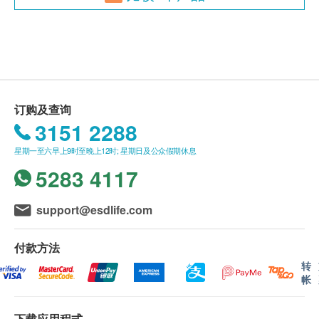
总蛋白质
报告
球蛋白
进行健康检查后，一般情况下，于14个工作天内跟进
白蛋白球蛋白比例
检查报告，工作天不包括星期六、日及公众假期。 轮
总胆红素
侯报告讲解时间会因应不同情况(如个别化验专案所需
直接胆红素
时间或客人指明特定时段)而有所延长。
间接胆红素
订购及查询
备注：
谷草先转太酵素
3151 2288
a.
医生讲解报告只限佐敦分店，若有需要请联络佐敦
总碱性磷酸酶
分店查询。
星期一至六早上9时至晚上12时; 星期日及公众假期休息
谷草/谷丙转氨酵素比率
b. 如果客户已完成电话或面解服务,若再要求讲解，需
5283 4117
谷草转氨酶
另外收取解析报告费，价钱请向美邦查询。
c. 客户若体检后3个月内不提取报告，所有报告一律
肾功能
support@esdlife.com
作销毁处理及不会存底，客户如需额外索取报告複印
肌酸酐
本 (体检后3个月内)，将收取$150行政费。注意：複
付款方法
尿素
印本报告未必完整。
转
钠
d. 客人需自行承担邮寄报告之风险。
帐
钾
e. 所有身体检查并非作为医务诊断或治疗用途，如需
氯化物
撰写医生转介信，将作额外收费，价钱请向美邦查
下载应用程式