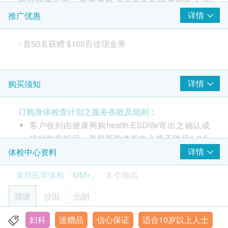
独立的贵宾房，提供更舒适及具备私隐度的私人空
卵巢癌风险评估
癌症指标测试组合A
间。另设有零食及饮料专区，照顾检查后客户的健康
详情
推广优惠
重点项目
包括肝癌指标、胰脏癌指标、胃肿瘤指标、鼻咽癌肿瘤指标
需要。
人附睾分泌蛋白
47% off
此检查套餐适合任何年龄的女性，内容除包括血脂、
- 首50名获赠
$100百佳现金券
ROMA 卵巢癌风险预测值
990.0
HK$
HK$1,880
肝功能、肾功能、贫血、血糖、炎症指标等等外，更
心脏检查
检验针对女士的4种癌症标志物及上腹部超声波检
重点项目
多器官疾病问题指标 (铁蛋白)
查。定期接受健康检查，能有效减低受严重疾病例如
详情
购买须知
铁蛋白水平升高反映某身体器官或组织受损
静卧心电图
心脏病，糖尿病，高血压及癌症威胁等风险，增加治
17% off
愈率。
380.0
订购身体检查计划之服务条款及细则：
HK$
HK$460
2
基本项目
客户收到由健康网购health.ESDlife寄出之确认成
肝炎伸延检查
详细健康检查内容包括:
功付款电邮后，美邦医学体检中心将于随后1-2个
基本健康评估
针对甲型肝炎免疫能力和乙型肝炎E抗原等较少在体检中包含
- 血全图及小便分析
工作天办公时间内，致电客户预约身体检查的时间
详情
体检中心资料
检查项目及检测乙型肝炎表面抗体以判断是否存有乙型肝炎免
- 肝功能及肝纤维化
血压
疫。
及地点。客户亦可致电查询或在订单确认后1个工
美邦医学体检「MM+」
3 个地点
- 乙型肝炎免疫能力及带菌状态
身高
作天致电该中心预约 (电话：3796 6600)。
58% off
499.0
- 肾功能
脉搏率
健康检查计画只适用于10岁或以上之人士；未成年
HK$
HK$1,200
观塘
沙田
元朗
体重
- 血脂
客人体检指引(10岁至18歳以下人士)：
体质指标
爱滋病抗体一及二
- 痛风及糖尿病筛检
A. 10歳至未满16岁人士：
妇科
送赠品
信心保证
适合10岁以上人士
香港九龙观塘巧明街111-113号富利广场 805室
檢查血液內愛滋病抗體，有助檢驗是否感染愛滋病病毒
健康资料资料