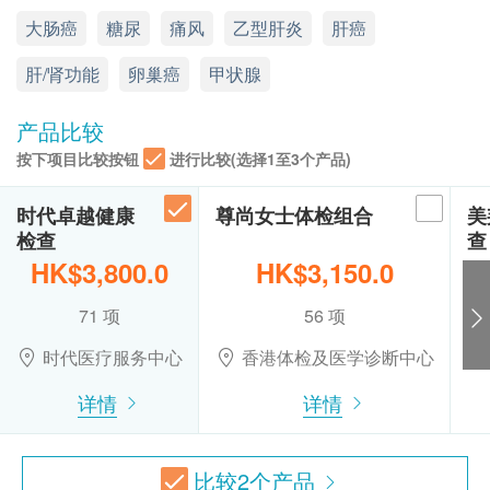
- 发炎标志物
(1) 有家长或监护人陪同者
15% off
大肠癌
糖尿
痛风
乙型肝炎
肝癌
- 胰脏功能
显示地图
在中心即场签署同意书，并出示身份证明档，经核
血脂
340.0
HK$
HK$400
- 心电图
实无误后可提供服务。
肝/肾功能
星期一至六 : 9:00a.m. – 1:00p.m.; 2:00 – 6:00p.m.
卵巢癌
甲状腺
- 大便隐血筛检大肠癌
总胆固醇
(2) 没有家长或监护人陪同者
星期日及公众假期: 休息
- 4种癌标志物: 大肠、肝、卵巢、鼻咽
甘油三酯
预先取同意书并由家长或监护人签署妥当，客人可
产品比较
高密度胆固醇
- 4种对身体健康非常重要的矿物质或元素(钠、钾、
由其他成年人陪同到中心，出示已签署的同意书及
按下项目比较按钮
进行比较(选择1至3个产品)
低密度胆固醇
氯、钙)
签署者的身份证明档副本，经核实无误后可提供服
极低密度胆固醇
- 游离甲状腺素评估甲状腺功能
务。
时代卓越健康
尊尚女士体检组合
美
总胆固醇跟高密度胆固醇比值
- 超声波上腹，包括: 肝、胆、脾、胰、肾
检查
查
总脂肪
B.16歳至未满18岁人士：
HK$3,800.0
HK$3,150.0
需预先取同意书并由家长或监护人签署妥当，可接
糖尿
71 项
56 项
受客人自行到中心，出示已签署的同意书及签署者
血糖
的身份证明档副本，核实无误后可提供服务。
时代医疗服务中心
香港体检及医学诊断中心
糖化血色素
详情
详情
本身体检查计画有效期为12个月，客户必须于12
肝功能
个月内(由确认付款日期起计)接受有关检查，客户
谷丙转氨酶
需提前1个月预约相关检查，逾期作废。
比较
2
个产品
白蛋白