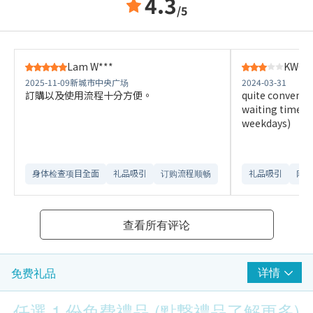
4.3
/5
Lam W***
KWOK 
2025-11-09
新城市中央广场
2024-03-31
訂購以及使用流程十分方便。
quite convenie
waiting time a
weekdays)
身体检查项目全面
礼品吸引
订购流程顺畅
礼品吸引
网站
查看所有评论
详情
免费礼品
任選 1 份免費禮品 (點撃禮品了解更多)