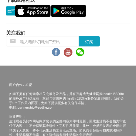
肾小球过滤率
询。
甲状腺
如有争议，健康网购health.ESDlife及美邦医学体检中
游离甲状腺素
心保留最后决定权。
关注我们
血液检查
订阅
免责声明：
血色素
所有健康检查/服务并非作为医务诊断或治疗用
血小板数目
途。当阁下身体健康出现任何疾病征兆时，应立即
嗜酸性粒细胞
咨询有认可资格的医生，作出诊断及治疗。
嗜碱性粒细胞
本服务/产品由商户提供。生活易【健康网购
淋巴细胞
health.ESDlife】并没有经营或提供本服务/产品。
商户合作 / 加盟
血涂片
有关此服务/产品的错漏或延误，或因使用此服务/
如阁下拥有任何健康相关之服务及产品，并有兴趣成为健康网购 health.ESDlife
白血球
的服务及产品供应商，欢迎与健康网购 health.ESDlife业务发展部联络。我们会
产品而引致的损失、损害、受伤或法律诉讼，健康
于2个工作天内回覆，为阁下提供更多有关合作详情。
红血球压積量
电邮:
partnership@esdlife.com
网购health.ESDlife概不负责。一切有关的索偿或
单核白血球
查询，须向提供服务之体检中心或商户提出。
重要声明：
红血球平均容量
生活易会员於本网站内所发表的全部内容为即时更新，因此生活易不会预先审查
任何内容，并不会保证其准确性丶完整性及质量。此外，会员所发表的全部内容
红血球平均红蛋白量
均属个人意见，并不代表生活易之言论及立场。如从而引起任何损失或法律纠
红血球平均红蛋白
纷，生活易概不负责。有关详情请参阅生活易的免责声明。