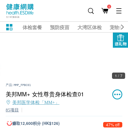
1
体检套餐
预防疫苗
大湾区体检
宠物健
送礼物
2 / 7
产品:
MMP_FPBC01
美邦MM+ 女性尊贵身体检查01
美邦医学体检「MM+」
85项目
赚取12,600积分 (HK$126)
47% off