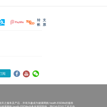
转
支
帐
票
订阅
之服务及产品，并有兴趣成为健康网购 health.ESDlife的服务
康网购 health.ESDlife业务发展部联络。我们会于2个工作天内