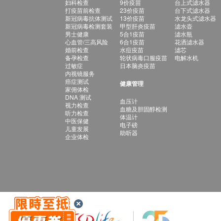
妇科检查
9价疫苗
台上式滤水器
打疫苗前检查
23价疫苗
台下式滤水器
新冠病毒抗体测试
13价疫苗
水龙头式滤水器
新冠病毒检测套装
甲型肝炎疫苗
滤水壶
男士健康
5合1疫苗
滤水瓶
心血管/三高风险
6合1疫苗
花洒滤水器
婚前检查
水痘疫苗
滤芯
备孕检查
轮状病毒口服疫苗
电解水机
过敏症
日本脑炎疫苗
内视镜服务
癌症测试
健康管理
家佣体检
DNA 测试
血压计
视力检查
血糖及胆固醇检测
听力检查
体温计
中医保健
电子磅
儿童发展
助听器
企业体检