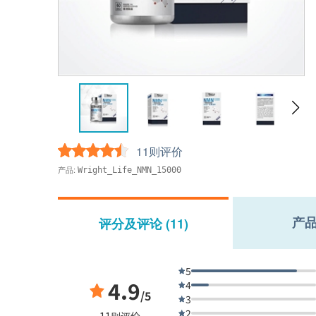
11则评价
产品:
Wright_Life_NMN_15000
产
评分及评论 (11)
5
4.9
4
/5
3
2
11则评价