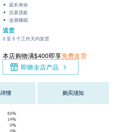
延长寿命
抗衰逆龄
改善睡眠
送货
3 至 5 个工作天内发货
本店购物满$400即享
免费送货
即睇全店产品
品详情
购买须知
85%
14%
0%
0%