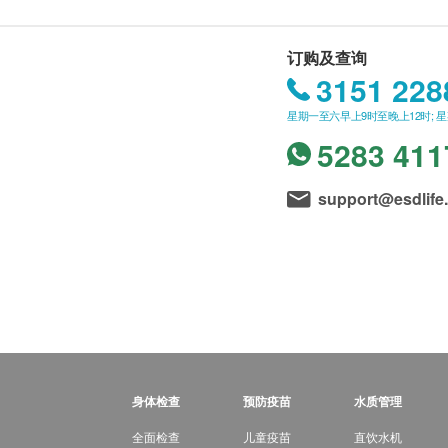
订购及查询
3151 228
星期一至六早上9时至晚上12时; 
5283 411
support@esdlife
身体检查
预防疫苗
水质管理
全面检查
儿童疫苗
直饮水机