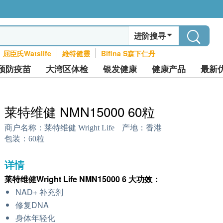
进阶搜寻
屈臣氏Watslife
維特健靈
Bifina S森下仁丹
预防疫苗
大湾区体检
银发健康
健康产品
最新
莱特维健 NMN15000 60粒
商户名称：
莱特维健 Wright Life
产地：
香港
包装：
60粒
详情
莱特维健Wright Life NMN15000 6 大功效：
NAD+ 补充剂
修复DNA
身体年轻化