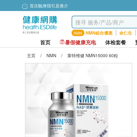
首次驗身指引及推介
NMN組合優惠
余仁生
NMN
首页
暑假健康充电
体检套餐
主页
/
NMN
/
莱特维健 NMN15000 60粒