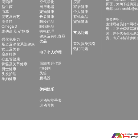
滴鸡精
空气净化
疫苗
回覆，为阁下提供更
益生菌
厨房电器
家居健康
电邮:
partnership@es
虫草
宠物健康
个人健康
灵芝及云芝
长者健康
有机食品
重要声明：
滴鱼精
防疫产品
宠物健康
生活易会员於本网站
Omega 3
睡眠用品
容，并不会保证其准
维他命 及 矿物质
害虫处理
常见问题
见，并不代表生活易
健康及有机食品
责。有关详情请参阅
强化免疫力
饮品
首次验身指引
肠道及消化系统健康
热门问题
女士及美容
电子个人护理
瘦身纤体
心血管健康
面部美容仪器
骨骼及关节健康
电须刨
男士健康
风筒
头发护理
脱毛器
孕妇健康
休闲娱乐
运动智能手表
运动耳机