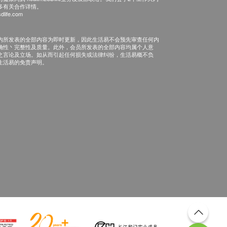
多有关合作详情。
dlife.com
内所发表的全部内容为即时更新，因此生活易不会预先审查任何内
确性丶完整性及质量。此外，会员所发表的全部内容均属个人意
之言论及立场。如从而引起任何损失或法律纠纷，生活易概不负
生活易的免责声明。