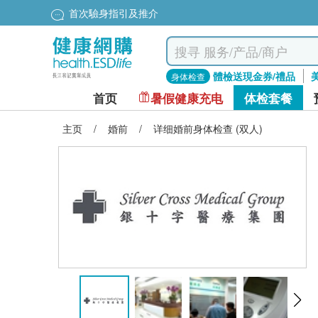
首次驗身指引及推介
體檢送現金券/禮品
身体检查
首页
暑假健康充电
体检套餐
主页
/
婚前
/
详细婚前身体检查 (双人)