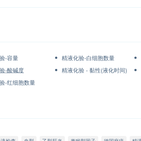
验-容量
精液化验-白细胞数量
验-酸碱度
精液化验 - 黏性(液化时间)
验-红细胞数量
血液检查
血型
乙型肝炎
类猴型因子
德国麻疹
精