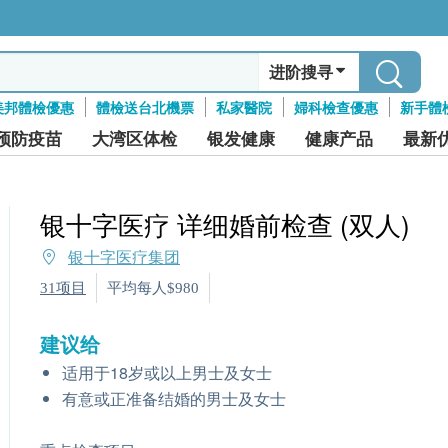
进阶搜寻
美邦體檢優惠
體檢送台北機票
私家醫院
婦科檢查優惠
新手體
预防疫苗
大湾区体检
银发健康
健康产品
最新
银十字医疗 详细婚前检查 (双人)
银十字医疗集团
31项目
平均每人$980
建议给
适用于18岁或以上男士及女士
有意或正准备结婚的男士及女士