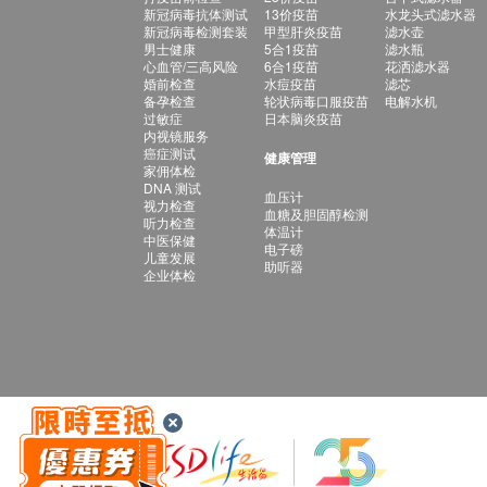
新冠病毒抗体测试
13价疫苗
水龙头式滤水器
新冠病毒检测套装
甲型肝炎疫苗
滤水壶
男士健康
5合1疫苗
滤水瓶
心血管/三高风险
6合1疫苗
花洒滤水器
婚前检查
水痘疫苗
滤芯
备孕检查
轮状病毒口服疫苗
电解水机
过敏症
日本脑炎疫苗
内视镜服务
癌症测试
健康管理
家佣体检
DNA 测试
血压计
视力检查
血糖及胆固醇检测
听力检查
体温计
中医保健
电子磅
儿童发展
助听器
企业体检