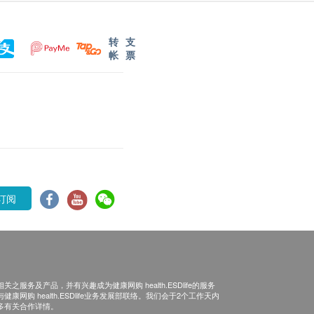
转
支
帐
票
订阅
之服务及产品，并有兴趣成为健康网购 health.ESDlife的服务
康网购 health.ESDlife业务发展部联络。我们会于2个工作天内
多有关合作详情。