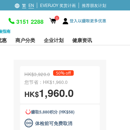
繁
EN
EVERJOY 奖赏计画
推荐朋友计划
1
3151 2288
登入以赚取更多优惠
檢指南
优惠
商户分类
企业计划
健康资讯
50% off
HK$3,920.0
您节省：HK$1,960.0
1,960.0
HK$
赚取5,880积分 (HK$58)
体检前可免费取消