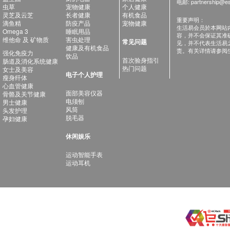
电邮:
partnership@es
虫草
宠物健康
个人健康
灵芝及云芝
长者健康
有机食品
重要声明：
滴鱼精
防疫产品
宠物健康
生活易会员於本网站
Omega 3
睡眠用品
容，并不会保证其准
维他命 及 矿物质
害虫处理
常见问题
见，并不代表生活易
健康及有机食品
责。有关详情请参阅
强化免疫力
饮品
首次验身指引
肠道及消化系统健康
热门问题
女士及美容
电子个人护理
瘦身纤体
心血管健康
面部美容仪器
骨骼及关节健康
电须刨
男士健康
风筒
头发护理
脱毛器
孕妇健康
休闲娱乐
运动智能手表
运动耳机