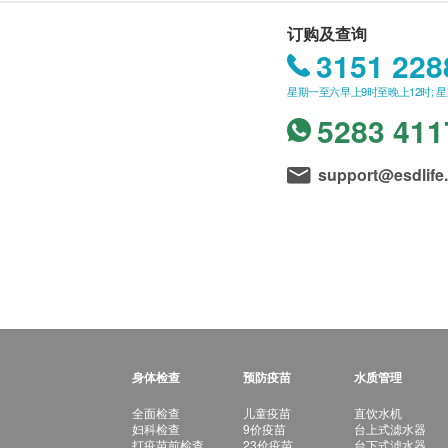
订购及查询
3151 228
星期一至六早上9时至晚上12时; 
5283 411
support@esdlife
身体检查
预防疫苗
水质管理
全面检查
儿童疫苗
直饮水机
妇科检查
9价疫苗
台上式滤水器
打疫苗前检查
23价疫苗
台下式滤水器