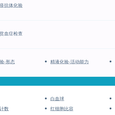
疹抗体化验
贫血症检查
验-形态
精液化验-活动能力
白血球
计数
红细胞比容