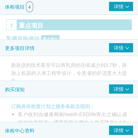
详情
体检项目
4
1
重点项目
乳癌风险评估
重点项目
详情
更多项目详情
乳房X光造影 (只适合40岁以上)
新改进的技术甚至可以将乳房的压缩减少到3.7秒，再
2
基本项目
加上机器的人体工程学设计，令患者的舒适度大大提
升。
报告
详情
购买须知
检查前医生咨询
2D乳房造影从两个不同的角度获得2D乳房影像，能
医生讲解报告
订购身体检查计划之服务条款及细则：
够检测到早期乳房的病理变化，例如囊肿或肿瘤，比
3至5个工作天
客户收到由健康网购health.ESDlife寄出之确认成
患者注意到之前更早发现。
功付款电邮后，博思医学诊断中心将于随后1-2个
工作天办公时间内，致电客户预约身体检查的时间
详情
体检中心资料