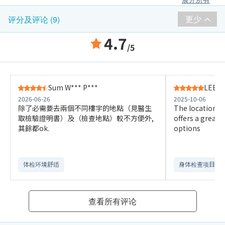
更少
评分及评论 (9)
4.7
/5
Sum W*** P***
LEE K*
2026-06-26
2025-10-06
除了必需要去兩個不同樓宇的地點（見醫生
The location is
取檢驗證明書）及（檢查地點）較不方便外,
offers a great 
其餘都ok.
options
体检环境舒适​
身体检查项目全
查看所有评论