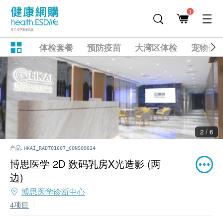
1
体检套餐
预防疫苗
大湾区体检
宠物健
2 / 6
产品:
HKAI_RADT01607_CONS09024
博思医学 2D 数码乳房X光造影 (两
边)
博思医学诊断中心
4项目