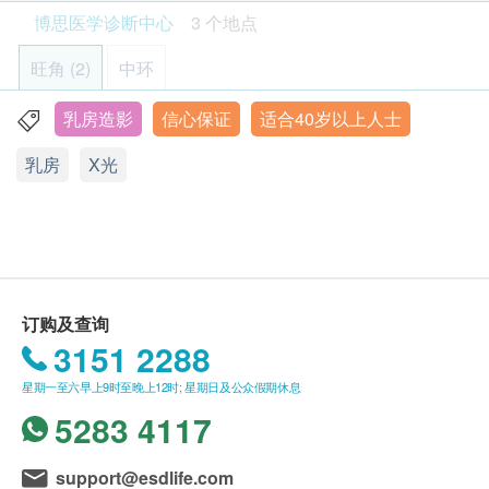
及地点。
博思医学诊断中心
3 个地点
客户亦可致电查询 (电话: 2152 8540 / Whatsapp:
9885 9813)。
旺角 (2)
中环
转介：
乳房造影
信心保证
适合40岁以上人士
旺角亚皆老街8号朗豪坊办公大楼12楼
健康网购health.ESDlife客户必须于进行项目当天向诊
乳房
X光
显示地图
所人员提供由注册医生签发之转介信。（适用于大部
分检查计画，详情请细阅产品页面）
星期一至五：09:00a.m – 7:00p.m.
星期六：8:00a.m. – 5:00p.m.
星期日及香港公众假期 休息
有效期：
本身体检查计划有效期为1年，客户必须于1年内(由确
认付款日期起计)接受有关检查，客户需提前1个月预
订购及查询
旺角弥敦道688号旺角中心一期4楼
约相关检查，逾期作废。
3151 2288
显示地图
星期一至六早上9时至晚上12时; 星期日及公众假期休息
报告：
星期一至五：09:00a.m – 6:00p.m.
5283 4117
检查前医生咨询及医生讲解报告将于AI Medical
星期六：9:00a.m. – 5:00p.m.
Center智健康进行。
星期日及香港公众假期 休息
support@esdlife.com
进行检查后，一般情况下，需大概3-5个工作天跟