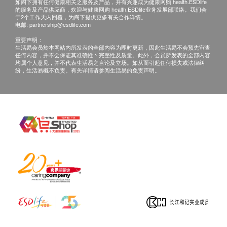
如阁下拥有任何健康相关之服务及产品，并有兴趣成为健康网购 health.ESDlife
咨询有认可资格的医生，作出诊断及治疗。
的服务及产品供应商，欢迎与健康网购 health.ESDlife业务发展部联络。我们会
于2个工作天内回覆，为阁下提供更多有关合作详情。
本服务/产品由商户提供。生活易【健康网购
电邮:
partnership@esdlife.com
health.ESDlife】并没有经营或提供本服务/产品。
重要声明：
有关此服务/产品的错漏或延误，或因使用此服务/
生活易会员於本网站内所发表的全部内容为即时更新，因此生活易不会预先审查
任何内容，并不会保证其准确性丶完整性及质量。此外，会员所发表的全部内容
产品而引致的损失、损害、受伤或法律诉讼，健康
均属个人意见，并不代表生活易之言论及立场。如从而引起任何损失或法律纠
纷，生活易概不负责。有关详情请参阅生活易的免责声明。
网购health.ESDlife概不负责。一切有关的索偿或
查询，须向提供服务之体检中心或商户提出。