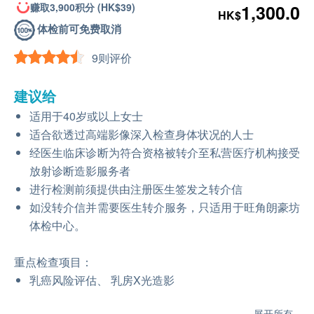
赚取3,900积分 (HK$39)
1,300.0
HK$
体检前可免费取消
9则评价
建议给
适用于40岁或以上女士
适合欲透过高端影像深入检查身体状况的人士
经医生临床诊断为符合资格被转介至私营医疗机构接受
放射诊断造影服务者
进行检测前须提供由注册医生签发之转介信
如没转介信并需要医生转介服务，只适用于旺角朗豪坊
体检中心。
重点检查项目：
乳癌风险评估、 乳房X光造影
展开所有