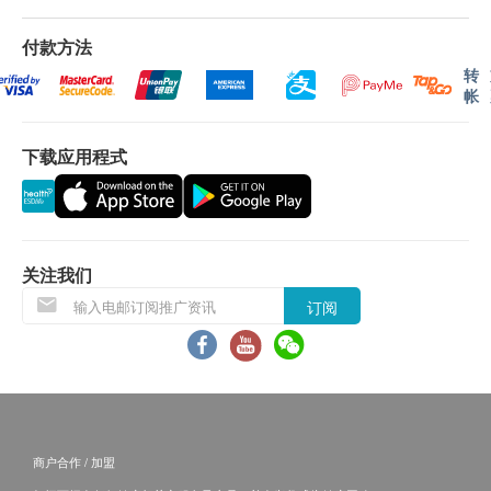
进检查报告， 工作天不包括星期六、日及公众假
付款方法
期。 轮侯报告讲解时间会因应不同情况而有所延
转
长。
帐
其他：
下载应用程式
此服务计划不可兑换现金、不可转让及转换为其他
产品及服务。
此服务计划不可与其他项目同时使用，并只适用于
一人享用。
关注我们
客人进行项目前，应清楚并同意 博思医学诊断中
心 所安排之项目内容。
订阅
如有任何争议，健康网购health.ESDlife及博思医
学诊断中心将保留最终决定权。
免责声明：
所有健康检查/服务并非作为医务诊断或治疗用
商户合作 / 加盟
途。当阁下身体健康出现任何疾病征兆时，应立即