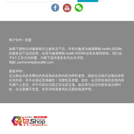
查询，须向提供服务之体检中心或商户提出。
商户合作 / 加盟
如阁下拥有任何健康相关之服务及产品，并有兴趣成为健康网购 health.ESDlife
的服务及产品供应商，欢迎与健康网购 health.ESDlife业务发展部联络。我们会
于2个工作天内回覆，为阁下提供更多有关合作详情。
电邮:
partnership@esdlife.com
重要声明：
生活易会员於本网站内所发表的全部内容为即时更新，因此生活易不会预先审查
任何内容，并不会保证其准确性丶完整性及质量。此外，会员所发表的全部内容
均属个人意见，并不代表生活易之言论及立场。如从而引起任何损失或法律纠
纷，生活易概不负责。有关详情请参阅生活易的免责声明。