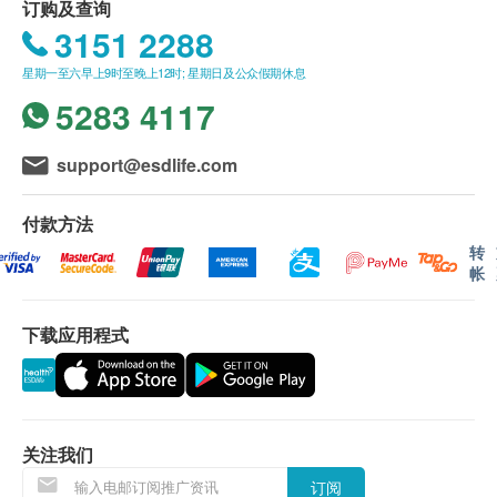
订购及查询
运动量
解。请注意，报告讲解的轮候时间或会因应个别化
方面，有助您订立膳食指导及运动计划。
3151 2288
运动效果
验项目所需时间或客户指定时段等因素而有所调
注: 『DNA+』の营养基因测试从23组对新陈代谢、饮
整。
食行为、饱足感及对运动反应有影响基因中抽取出来
星期一至六早上9时至晚上12时; 星期日及公众假期休息
报告
订购一经确认，不设更改已订购的计划，转让给第
的27个SNPs。用于『DNA+』の营养测试的基因都与
5283 4117
三者及／或退款。
您的体重及健康有密切关系，且绝对符合测试的严格
由註冊营养师提供咨询及讲解报告
如有任何争议，「健康网购health.ESDlife」及
要求。
support@esdlife.com
ApexHealth
保留最终决定权。
客户可以选择到ApexHealth检测中心自取测试套装
付款方法
免责声明：
或将测试套装快递到指定地点(运费到付)
转
所有健康检查/服务并非作为医务诊断或治疗用
帐
途。当阁下身体健康出现任何疾病征兆时，应立即
此测试可作参考，并不适用于诊断或/及治疗之用。
咨询有认可资格的医生，作出诊断及治疗。
下载应用程式
本服务/产品由商户提供。生活易【健康网购
报告-
health.ESDlife】并没有经营或提供本服务/产品。
有关此服务/产品的错漏或延误，或因使用此服务/
产品而引致的损失、损害、受伤或法律诉讼，健康
关注我们
网购health.ESDlife概不负责。一切有关的索偿或
订阅