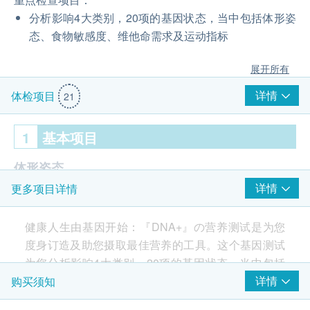
分析影响4大类别，20项的基因状态，当中包括体形姿
态、食物敏感度、维他命需求及运动指标
展开所有
详情
体检项目
21
1
基本项目
体形姿态
详情
更多项目详情
肥胖风险
脂肪储存
健康人生由基因开始：『DNA+』の营养测试是为您
糖份摄取
度身订造及助您摄取最佳营养的工具。这个基因测试
脂肪摄取
为您分析影响4大类别，20项的基因状态，当中包括
食物敏感度
体形姿态、食物敏感度、维他命需求及运动指标。
详情
购买须知
碳水化合物