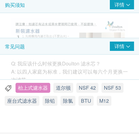
详情
购买须知
详情
常见问题
Q: 我应该什么时候更换Doulton 滤水芯？
A: 以四人家庭为标准，我们建议可以每六个月更换一
次滤芯。
如果您发现水流量（从水龙头流出的水的速度）在6
枱上式濾水器
道尔顿
NSF 42
NSF 53
个月前下降，请取下过滤器并用硬毛刷清洁。您可以
座台式滤水器
除铅
除氯
BTU
M12
按需要清洁过滤器，而不会损害性能。
https://www.youtube.com/watch?v=94XKM4n5qCQ
3款主要滤芯比较
UCC(基本效能)
：是基本版本的滤芯，只适用于
Q: 所有的陶瓷滤水器都一样吗？
BSP系列滤水器。要求最简单的过滤功能，例如隔
A: 绝对不是。 Doulton 滤水器是陶瓷过滤器的原始制
绝铅水的话，UCC就足以应付