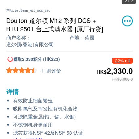
2 / 2
产品:
Doulton_M12_DCS_BTU
Doulton 道尔顿 M12 系列 DCS +
BTU 2501 台上式滤水器 [原厂行货]
商户名称：
产地：
英國
道尔顿(香港)有限公司
赚取2,330积分 (HK$23)
22% off
2,330.0
11则评价
HK$
HK$3,000.0
详情
有效防止细菌繁殖
吸附氯气及挥发性有机化合物
可滤除重金属(铅、镉、水银)
不锈钢机身更耐用
滤芯获得NSF 42及NSF 53 认证