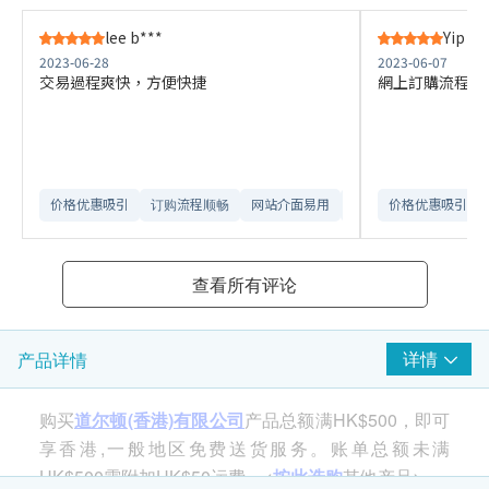
lee b***
Yip J*
2023-06-28
2023-06-07
交易過程爽快，方便快捷
網上訂購流程𣈱
价格优惠吸引
订购流程顺畅
网站介面易用
送货安排流畅
价格优惠吸引
查看所有评论
详情
产品详情
购买
道尔顿(香港)有限公司
产品总额满HK$500，即可
享香港,一般地区免费送货服务。账单总额未满
HK$500需附加HK$50运费。<
按此选购
其他产品>