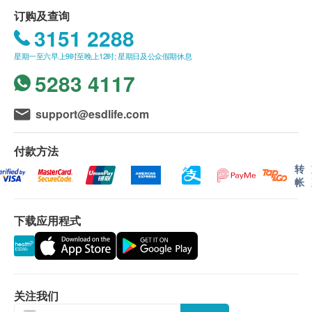
造商，是全球值得信赖的品牌。自1826 年以来，我们
订购及查询
HPU(中等效能)
：适用于一系列滤水器，包括
M15
一直在更新我们的过滤器设计。我们是英国ISO 认证
3151 2288
系列
。 HPU滤芯采用了「高密孔道科技」技术，
的公司，提供独立且定期测试的水过滤器。获得
令微孔分布平均，充分发挥每一个过滤微孔功能，
星期一至六早上9时至晚上12时; 星期日及公众假期休息
NSF、WRAS、Lucideon 等机构的认证。
达致最佳过滤水质标准。
5283 4117
BTU(高效能)
：只适用于
M12系列
滤水器的BTU滤
Q: 什么导致水变硬？
芯，则加入BioTect「纳米抗菌技术」，以改良产
送货地区：
support@esdlife.com
A: 硬度是由水中的碳酸钙或金属盐引起的。喝硬水是
品性能及功效，令其结构更有秩序，孔径变得更细
送货服务仅限于香港地区 (不包括离岛、边境禁
完全安全的，但硬水所含的碳酸钙较少，所以不会像
小，从而大大提升滤芯的抗菌功能
区、没有升降机设备之收货地点)。
付款方法
软水般让肥皂那样自由地起泡。
不接受邮政信箱地址。
转
帐
Q: 当我使用道尔顿滤水器时，为什么总溶解固体会增
加？
送货费用：
下载应用程式
A: 使用Doulton 滤水器，水中的健康矿物质含量会增
订購
道爾頓(香港)有限公司
產品满
HK$500 免费送
加，从而导致水中的总溶解固体会略有增加。
货。由顺丰速递送货上门 (工商或住宅地址均可，
亦可送至指定顺丰站点或智能柜)
Q: 为什么使用陶瓷过滤器时饮用水的PH 值会升高？
顺丰站点:
请按
关注我们
A: 使用道尔顿滤水器，水中的健康矿物质含量会增
智能柜:
请按