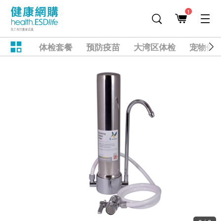
1
体检套餐
预防疫苗
大湾区体检
宠物健