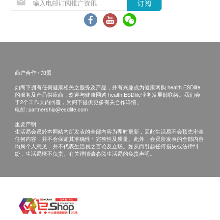
订阅
加，从而导致水的PH 值略有增加。
订单金额不足 HK$500 顾客需支付运费 HK$50。
BTU 2501 NSF 矽
Q: 我怎么知道什么时候更换过滤器？
藻瓷滤芯
A: 平均而言，一个四人家庭每天大约使用8 升水来煮
送货时间:
食和饮用。因此，可以根据四个人每天10 升的水量估
商品会于订单确认付款后 5 - 7 个工作天内送出，
计过滤器的寿命‧
商户合作 / 加盟
送货时间为上午 9 时至下午 6 时。
送货服务有可能因天气、交通、地区或其他因素而
如阁下拥有任何健康相关之服务及产品，并有兴趣成为健康网购 health.ESDlife
Q: 所有道尔顿塑料都不含BPA 吗？
的服务及产品供应商，欢迎与健康网购 health.ESDlife业务发展部联络。我们会
暂停或延期，送货时间将会另作安排。
于2个工作天内回覆，为阁下提供更多有关合作详情。
A: 是的，所有Doulton 和British Berkefeld 塑料都是不
电邮:
partnership@esdlife.com
如商品已到达收货地址而没有人签收，道尔顿(香
含BPA 的食品级聚丙烯。
重要声明：
港)有限公司可再次安排送货服务，但顾客必须以
生活易会员於本网站内所发表的全部内容为即时更新，因此生活易不会预先审查
我们还会提供不锈钢系统，迎合希望避免使用塑料的
到付式支付再送货之费用。
任何内容，并不会保证其准确性丶完整性及质量。此外，会员所发表的全部内容
人。
均属个人意见，并不代表生活易之言论及立场。如从而引起任何损失或法律纠
如5个工作天后道尔顿(香港)有限公司仍未能联络
纷，生活易概不负责。有关详情请参阅生活易的免责声明。
上顾客，该订单将会被取消，并于扣除运费及特别
Q: 当我更换EcoFast® 滤芯时，是否也需要更换塑料
地区附加费用后，安排余额退款。
外壳和管道？
所有订单须视乎相关货品的供应情况再作最后确
A: 不，您不需要更换过滤器外壳，您只需更换塑料外
认。倘若道尔顿(香港)有限公司 未能提供阁下订单
壳内的陶瓷过滤器。了解更多:
上之任何产品或服务，道尔顿(香港)有限公司会于