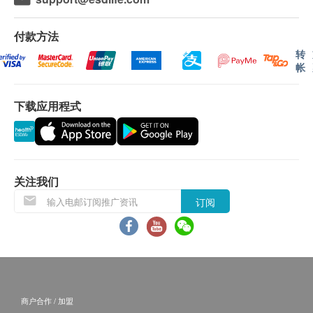
将会延迟。
所有订单须视乎相关货品的供应情况再作最后确
付款方法
认。 倘若健康网购health. ESDlife未能提供任何订
转
帐
单上的货品，健康网购health. ESDlife有权拒绝接
受该订单，并且会于送货前透过电话或电邮通知顾
下载应用程式
客再作安排。
退换条款：
当顾客收取已订购之货品时，有责任检查货品是否
有损毁情况，一经确认签收，恕不接受退换。
关注我们
退换产品必须包装完整，如退换之产品有任何残缺
订阅
或过期退回，供应商有权不受理。
如有其他损坏或遗漏查询，顾客必须保留有效收据
正本，并于送货后3个工作天内按下列方式联络
Ensonkan安迅康 客户服务部跟进。
电邮： info-hk@meigahealth.com
商户合作 / 加盟