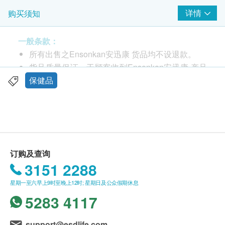
详情
购买须知
一般条款：
所有出售之Ensonkan安迅康 货品均不设退款。
货品质量保证，于顾客收到Ensonkan安迅康 产品
当日起计，食用期应最少有12个月或以上。
保健品
此产品由 美嘉大健康集团有限公司 提供。
如有任何争议，美嘉大健康集团有限公司 及 健康
网购health. ESDlife保留最终决议权。
送货条款：
订购及查询
购买 Ensonkan 安迅康 产品总额满HK$500，即可
3151 2288
享本地免费送货服务。 账单总额未满HK$500需附
星期一至六早上9时至晚上12时; 星期日及公众假期休息
加HK$30运费。
5283 4117
我们将于确定订单后1-3个工作天内安排发货。
不排除运送时间会因节日而有所影响。 当八号烈
风讯号悬挂或黑色暴雨警告生效时，送货服务时间
support@esdlife.com