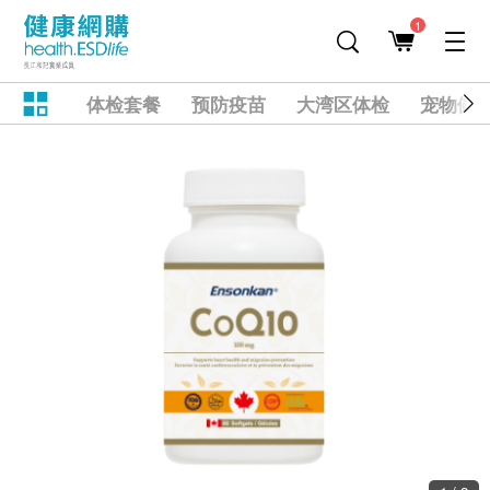
1
体检套餐
预防疫苗
大湾区体检
宠物健