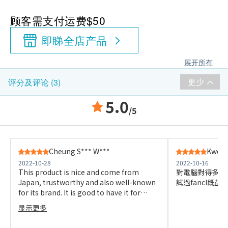
顾客需支付运费$50
即睇全店产品
展开所有
更少
评分及评论 (3)
5.0
/5
Cheung S*** W***
Kwok 
2022-10-28
2022-10-16
This product is nice and come from
對電腦對得多，
Japan, trustworthy and also well-known
試過fancl既
for its brand. It is good to have it for
supplement.
显示更多