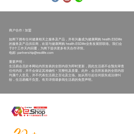
请遵照每日建议用量服用，身体感到异常时请停止
服用。
请确认原料，有相应食物过敏者请勿服用。
个别人士或不宜服用，包括孕妇、哺乳中的妇女、
商户合作 / 加盟
长期病患、 对以上成分过敏者等，服用前应咨询
如阁下拥有任何健康相关之服务及产品，并有兴趣成为健康网购 health.ESDlife
医生意见。
的服务及产品供应商，欢迎与健康网购 health.ESDlife业务发展部联络。我们会
请置于阴凉干燥处，避免阳光直射。
于2个工作天内回覆，为阁下提供更多有关合作详情。
电邮:
partnership@esdlife.com
内附之干燥剂/脱氧剂，请勿食用。
重要声明：
请置于幼儿无法取得之处。
生活易会员於本网站内所发表的全部内容为即时更新，因此生活易不会预先审查
任何内容，并不会保证其准确性丶完整性及质量。此外，会员所发表的全部内容
使用后若有不适等状况，请停止使用并请教专业医
均属个人意见，并不代表生活易之言论及立场。如从而引起任何损失或法律纠
生。
纷，生活易概不负责。有关详情请参阅生活易的免责声明。