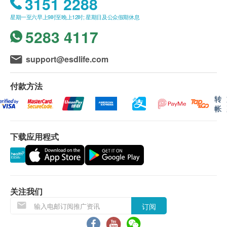
3151 2288
「DHA & EPA活脑补眼鱼油」以独特制法令DHA
星期一至六早上9时至晚上12时; 星期日及公众假期休息
保持新鲜，令身体有效吸收优质营养，有助脑部发
5283 4117
展、眼睛及血管健康的DHA。
含500 mg 提炼自优质吞拿鱼鱼油的DHA 及EPA，
配合高效抗氧化成分「橄榄叶精华」，保护DHA
support@esdlife.com
免受氧化，锁住鱼油营养。
适合关注脑部及眼睛健康人士。
付款方法
采用FANCL 独特「自我乳化技术」，令营养更易
转
帐
被身体吸收。
下载应用程式
主要成份
含DHA 精制鱼油、橄榄叶精华
用法用量
每日5粒，餐后服用
关注我们
订阅
注意事项：