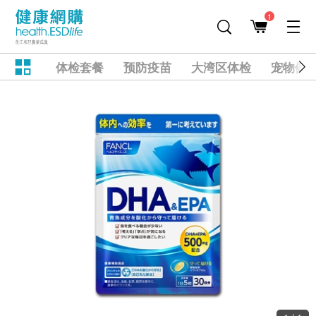
1
体检套餐
预防疫苗
大湾区体检
宠物健