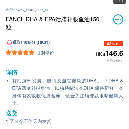
1 / 1
产品:
Konway_FANCL_Fish_Oil
FANCL DHA & EPA活脑补眼鱼油150
粒
赚取146积分 (HK$1)
43% off
146.6
3则评价
HK$
HK$258.0
详情
有助脑部发展、眼睛及血管健康的DHA。 「DHA &
EPA活脑补眼鱼油」以独特制法令DHA 保持新鲜，令
身体有效吸收优质营养，适合关注脑部及眼睛健康人
士。
送货
1 至 3 个工作天内发货