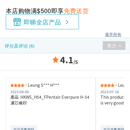
本店购物满$500即享
免费送货
即睇全店产品
展开所有
更少
评分及评论 (6)
4.1
/5
Leung S*** H***
Leung
2023-08-06
2023-07-16
產品: HKWS_H54_FPentair Everpure H-54
This product P
濾芯幾好
is very good
产品质素良好
产品质素良好