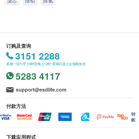
滤芯
除铅
除氯
入口，提供一年原厂保养，此款滤水器更获不少客人
送货时间:
推荐。
一般会于订单确认后 5-10 个工作天内出库，自出库日
起，香港地区 1-3 个工作日内送抵客户。送货时间为
Everpure H54主要功能
星期一至星期六营业时间 09:00 - 18:00 内派送，派送
加强除铅功能
时间不设选择，星期日并不提供派送服务。
改良的Micro-Pure II 滤料可抑制细菌增长
因资讯不足无法配送的滞留订单将会被配送方保留，
订购及查询
独有石灰质抑制配方内含食用级复磷酸盐
直至配送方联络香港洁净水有限公司。香港洁净水有
3151 2288
（Polyhosphate），可抑制矿物质在水中结聚，预
限公司将会以电子邮件的形式通知用户，请回覆信箱
星期一至六早上9时至晚上12时; 星期日及公众假期休息
份结石在人体内为害。
中的邮件或联系客服人员。逾期5日未能得到回覆的
5283 4117
Precoat高精度过滤技术可以去除以及小至0.5微米
订单香港洁净水有限公司将安排返回仓库及退款。
的颗粒，隔除如孢子之类的健康影响污染物
support@esdlife.com
符合NSF/ANSI 42及53世界第一级饮用水
送货地区:
香港岛、九龙、新界及离岛：大屿山地区（东涌／愉
付款方法
景湾／赤腊角／香港迪士尼／马湾)
仅限冷水使用
转
澳门、香港岛商业区、九龙商业区、新界商业区及离
温度范围：35-100°F（2-38°C）
帐
岛遍远地区（梅窝／贝澳／长沙／塘福／石壁／昂坪
压力范围：10-125 psi（0.7-8.6 bar）
／大澳／ 长洲／南丫岛)
服务流量：0.5 gpm（1.9 Lpm）
下载应用程式