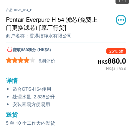
1 / 1
产品:
HKWS_H54_F
Pentair Everpure H-54 滤芯(免费上
门更换滤芯) [原厂行货]
商户名称：
香港洁净水有限公司
赚取880积分 (HK$8)
25% off
880.0
6则评价
HK$
HK$1,180.0
详情
适合CTS-H54使用
处理水量: 2,835公升
安装容易方便易用
送货
5 至 10 个工作天内发货