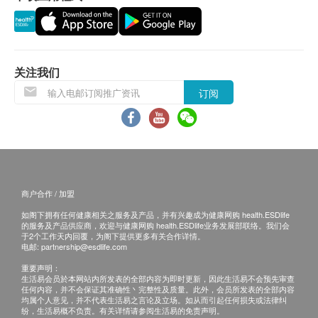
以上地区订单由顺丰（香港）派送
额定容量：750加仑（2,835升）
送货服务不包括邮政信箱地址、边境禁区、汽车不能
直达或没有升降机设备之收货地点。
内附配件：
EVERPURE H54 滤芯1支
关注我们
收货需知:
订阅
签收时需核对身份。
收到商品时请当场验货，检查外包装是否完整无损、
商品种类及数量与订单相符、确认购物收据内金额资
料。
于签收前，客户不能拆开包装盒验货。速递员会于客
户签收后离开，未能等待开机试用。
商户合作 / 加盟
如收件人未能亲自签收，可委托他人签收。
如阁下拥有任何健康相关之服务及产品，并有兴趣成为健康网购 health.ESDlife
签收后，如商品出现质量问题，如功能性故障。请您
的服务及产品供应商，欢迎与健康网购 health.ESDlife业务发展部联络。我们会
于2个工作天内回覆，为阁下提供更多有关合作详情。
即时联系香港洁净水有限公司客户服务中心，电话
电邮:
partnership@esdlife.com
34660000。
重要声明：
生活易会员於本网站内所发表的全部内容为即时更新，因此生活易不会预先审查
任何内容，并不会保证其准确性丶完整性及质量。此外，会员所发表的全部内容
保养:
均属个人意见，并不代表生活易之言论及立场。如从而引起任何损失或法律纠
纷，生活易概不负责。有关详情请参阅生活易的免责声明。
所有于香港洁净水有限公司购买之货品，不论是香港