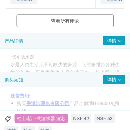
查看所有评论
详情
产品详情
H54 滤水器
水是人类生活上不可缺少的资源，它维够维持各种生
物的生命。正是因为水本身的重要性，加上科技进
步，人们开始研究如何令饮用食水变得健康，甚至使
详情
购买须知
用不同的滤水器和净水器，确保食水安全。
美国Everpure正是滤水器专家，它创立于1933年，致
送货费用:
力提供优质饮用及水质处理设备产品，Everpure滤芯
购买
香港洁淨水有限公司
产品金额满HK$500免费
和滤水器产品，畅销世界120多国拥有无数知名用
送货。
户，全港九成餐饮业及学校指定采用，信心保证。
订单金额不足HK$500顾客需支付运费HK$35。
枱上/枱下式濾水器 濾芯
NSF 42
NSF 53
本公司出售的Everpure产品为原装行货，由美国直接