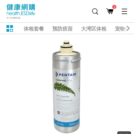
1
体检套餐
预防疫苗
大湾区体检
宠物健