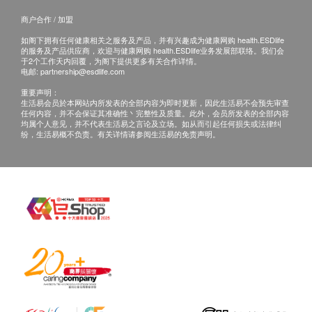
商户合作 / 加盟
贮存方法
如阁下拥有任何健康相关之服务及产品，并有兴趣成为健康网购 health.ESDlife
请置于阴凉干燥处，避免阳光直射及高温。
的服务及产品供应商，欢迎与健康网购 health.ESDlife业务发展部联络。我们会
于2个工作天内回覆，为阁下提供更多有关合作详情。
电邮:
partnership@esdlife.com
重要声明：
生活易会员於本网站内所发表的全部内容为即时更新，因此生活易不会预先审查
任何内容，并不会保证其准确性丶完整性及质量。此外，会员所发表的全部内容
均属个人意见，并不代表生活易之言论及立场。如从而引起任何损失或法律纠
纷，生活易概不负责。有关详情请参阅生活易的免责声明。