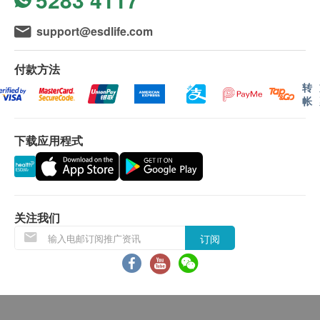
不排除运送时间会因节日而有所影响。 当八号烈
风讯号悬挂或黑色暴雨警告生效时，送货服务时间
使用方法
support@esdlife.com
将会延迟。
每日服用2-3粒，建议随餐服用以达到最佳效果。初次
所有订单须视乎相关货品的供应情况再作最后确
使用者建议先从1粒开始，视个人体质逐步增加剂
付款方法
认。 倘若健康网购health. ESDlife未能提供任何订
量。
转
单上的货品，健康网购health. ESDlife有权拒绝接
帐
受该订单，并且会于送货前透过电话或电邮通知顾
注意事项
客再作安排。
产品适合成年人使用，孕妇及哺乳期妇女请咨询医
下载应用程式
生后使用。
退换条款：
请勿超过建议剂量，置于儿童无法触及之处。
当顾客收取已订购之货品时，有责任检查货品是否
本产品为膳食补充剂，不能替代药物治疗。
有损毁情况，一经确认签收，恕不接受退换。
关注我们
退换产品必须包装完整，如退换之产品有任何残缺
订阅
或过期退回，供应商有权不受理。
成分说明（每粒）
如有其他损坏或遗漏查询，顾客必须保留有效收据
NMN（β-烟酰胺单核苷酸）：
300mg
正本，并于送货后3个工作天内按下列方式联络
白藜芦醇：
100mg
Acc Biotech Limited 客户服务部跟进。
PQQ（吡咯喹啉醌）：
10mg
电邮：cs@accmask.com