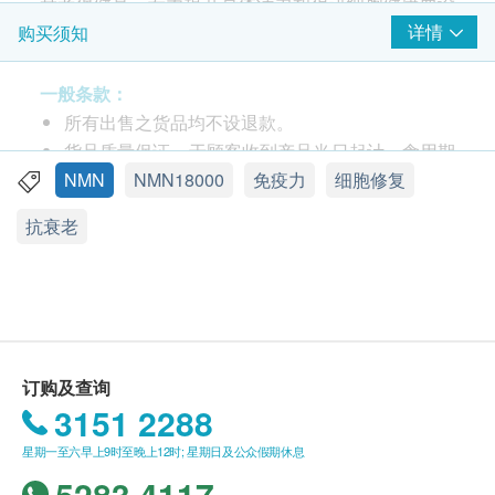
衰老保健品，专为提升身体活力和促进细胞健康而设
计。每瓶含有高达18000mg的NMN（β-烟酰胺单核苷
详情
购买须知
酸），结合强效抗氧化成分白藜芦醇和PQQ（吡咯喹
啉醌），为您的身体提供全面的细胞修复与保护。
一般条款：
所有出售之货品均不设退款。
货品质量保证，于顾客收到产品当日起计，食用期
产品特色
应最少有12个月或以上。
NMN
NMN18000
免疫力
细胞修复
高纯度NMN：
每瓶含有18000mg高纯度NMN，有
此产品由 Acc Biotech Limited 提供。
效促进细胞能量生产，增强新陈代谢。
抗衰老
如有任何争议，Acc Biotech Limited 及 健康网购
白藜芦醇PQQ组合：
NMN结合白藜芦醇与PQQ，
health. ESDlife保留最终决议权。
增强抗氧化能力，保护细胞免受自由基伤害。
美国制造：
产品在美国制造，品质保证，符合最高
送货条款：
生产标准。
购买产品总额满HK$250，即可享本地免费送货服
提升活力：
持续服用有助于提升身体能量水平，减
务。 账单总额未满HK$250需附加HK$50运费。
订购及查询
少疲劳感。
离岛及偏远地区不设上门送货，只限于顺丰智能柜
3151 2288
抗衰老：
支持DNA修复，延缓衰老过程，保持年
取件。
星期一至六早上9时至晚上12时; 星期日及公众假期休息
轻活力。
我们将于确定订单后1-3个工作天内安排发货。
5283 4117