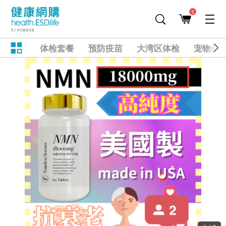
1
体检套餐
预防疫苗
大湾区体检
宠物健