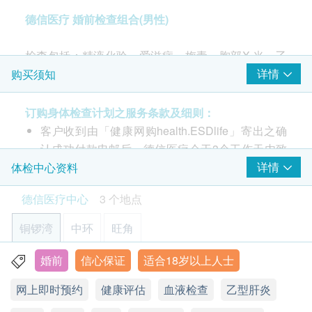
传染病
德信医疗 婚前检查组合(男性)
重点项目
爱滋病毒抗体
检查包括：精液化验、爱滋病、梅毒、胸部X 光、乙
精液化验 (只限男士)
型肝炎检查、小便常规及
基本健康评估
详情
购买须知
重点项目
精液常规测试 - 只限男士
订购身体检查计划之服务条款及细则：
客户收到由「健康网购health.ESDlife」寄出之确
2
基本项目
认成功付款电邮后，德信医疗会于3个工作天内致
电客人进行预约。
详情
体检中心资料
基本健康评估
客户必须于预约当天出示身份证及列印订购确认信
德信医疗中心
3 个地点
以确认身份。
个人健康分析问卷
本身体检查计划有效期为12个月，客户必须于12
血压
铜锣湾
中环
旺角
体质指标
个月内(由确认付款日期起计)接受有关检查，逾期
身高
作废。
婚前
信心保证
适合18岁以上人士
香港铜锣湾恩平道28号利园二期24楼2401室
脉搏率
请注意：新冠疫苗前健康检查进行前不会有医生评
网上即时预约
健康评估
血液检查
乙型肝炎
体重
显示地图
估，所有健康检查/服务并非作为医务诊断或治疗
用途，医护人员不会为客人提供任何新冠疫苗建议