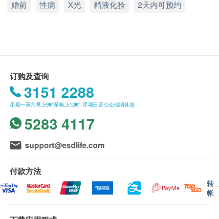
婚前
星期一至六：9:00a.m. – 18:30p.m.
性病
X光
精液化验
2天内可预约
血液检查
或选择
。
星期日及公众假期：休息
电话：2951 1988
肝炎及儿童疫苗注射必须经医生评估是否适合进行
嗜碱性粒细胞
嗜酸性粒细胞
疫苗注射。如医生认为不适合注射疫苗，将取消此
血色素
计划的服务，全数费用退回
（不包括新冠疫苗相关
淋巴细胞
计划）
。
红细胞平均体积
订购及查询
订购一经确认，不设更改已订购的计划，转让给第
3151 2288
单核细胞
三者及／或退款。
红细胞比容
所有体格检查并非作为医务诊断或治疗用途。
星期一至六早上9时至晚上12时; 星期日及公众假期休息
中性白血球
如有争议，健康网购health.ESDlife及德信医疗中
5283 4117
血型及Rh因子
心保留最后决定权。
红细胞平均血红素
support@esdlife.com
血小板数目
报告：
红血球沉降率
进行健康检查后，一般情况下，需大概4-6 个工作天
付款方法
红血球平均血红素浓度
跟进检查报告，工作天不包括星期六、日及公众假
转
期。轮侯报告讲解时间会因应不同情况(如个别化验专
泌尿情况
帐
案所需时间或客人指明特定时段)而有所延长。健康检
小便细菌
查包含详细书面验身报告。