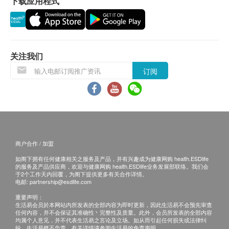
下载应用程式
小便血
小便颜色
小便晶体
免责声明：
颗粒柱体
所有健康检查/服务并非作为医务诊断或治疗用
关注我们
透明柱体
途。当阁下身体健康出现任何疾病征兆时，应立即
小便黏丝
订阅
咨询有认可资格的医生，作出诊断及治疗。
小便酸碱度
本服务/产品由商户提供。生活易【健康网购
小便蛋白质
health.ESDlife】并没有经营或提供本服务/产品。
小便红细胞
有关此服务/产品的错漏或延误，或因使用此服务/
小便比重
产品而引致的损失、损害、受伤或法律诉讼，健康
小便白细胞
网购health.ESDlife概不负责。一切有关的索偿或
商户合作 / 加盟
小便透明度
查询，须向提供服务之体检中心或商户提出。
小便葡萄糖
如阁下拥有任何健康相关之服务及产品，并有兴趣成为健康网购 health.ESDlife
的服务及产品供应商，欢迎与健康网购 health.ESDlife业务发展部联络。我们会
小便亚硝酸盐
于2个工作天内回覆，为阁下提供更多有关合作详情。
电邮:
partnership@esdlife.com
小便胆质原
小便胆红素
重要声明：
生活易会员於本网站内所发表的全部内容为即时更新，因此生活易不会预先审查
小便上皮细胞
任何内容，并不会保证其准确性丶完整性及质量。此外，会员所发表的全部内容
均属个人意见，并不代表生活易之言论及立场。如从而引起任何损失或法律纠
小便酮
纷，生活易概不负责。有关详情请参阅生活易的免责声明。