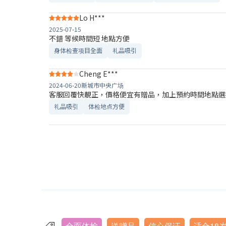
Lo H***
2025-07-15
不錯 等候時間短 地點方便
身体检查项目全面
礼品吸引
Cheng E***
2024-06-20
新城市中央广场
客服回覆快靚正，價格便宜有贈品，加上預約時間地點選
礼品吸引
体检地点方便
全面体检
送赠品
信心保证
适合18