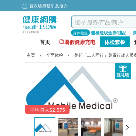
首次驗身指引及推介
體檢送現金券/禮品
身体检查
首页
暑假健康充电
体检套餐
主页
/
全面体检
/
美邦「二人同行」尊贵行政人员
送礼物
平均每人$2,575