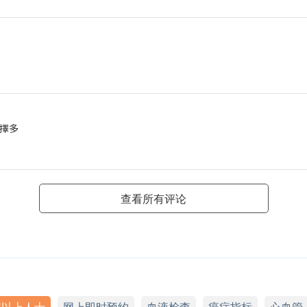
擇多
查看所有评论
岁以上人士
网上即时预约
血液检查
癌症指标
心血管