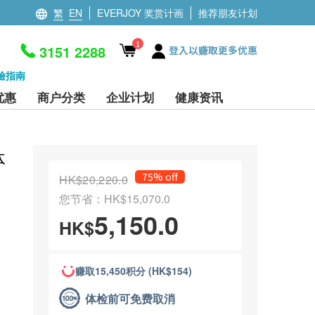
繁
EN
EVERJOY 奖赏计画
推荐朋友计划
1
3151 2288
登入以赚取更多优惠
檢指南
优惠
商户分类
企业计划
健康资讯
体
75% off
HK$20,220.0
您节省：HK$15,070.0
5,150.0
HK$
赚取15,450积分 (HK$154)
体检前可免费取消