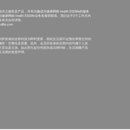
之服务及产品，并有兴趣成为健康网购 health.ESDlife的服务
康网购 health.ESDlife业务发展部联络。我们会于2个工作天内
多有关合作详情。
dlife.com
内所发表的全部内容为即时更新，因此生活易不会预先审查任何内
确性丶完整性及质量。此外，会员所发表的全部内容均属个人意
之言论及立场。如从而引起任何损失或法律纠纷，生活易概不负
生活易的免责声明。