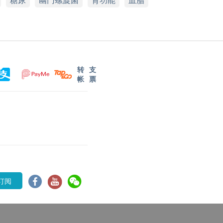
转
支
帐
票
订阅