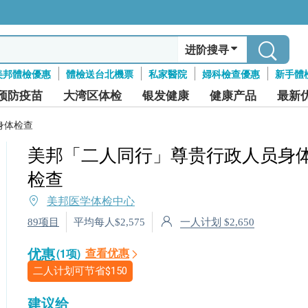
进阶搜寻
美邦體檢優惠
體檢送台北機票
私家醫院
婦科檢查優惠
新手體
预防疫苗
大湾区体检
银发健康
健康产品
最新
身体检查
美邦「二人同行」尊贵行政人员身
检查
美邦医学体检中心
一人计划 $2,650
89项目
平均每人$2,575
优惠
查看优惠
(1项)
二人计划可节省
$150
建议给