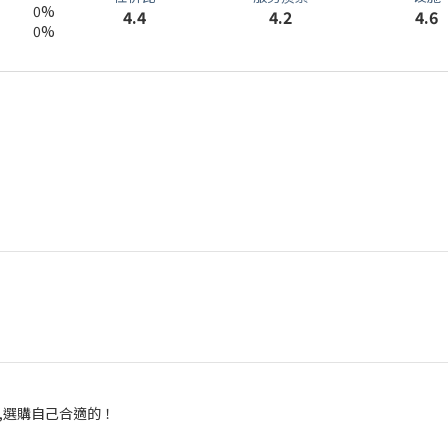
0%
4.2
4.4
4.6
0%
品,選購自己合適的！