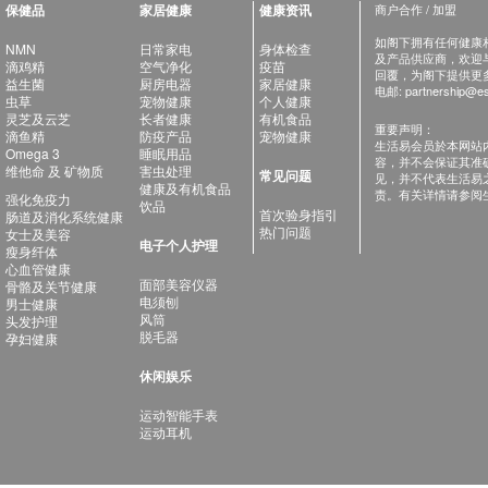
保健品
家居健康
健康资讯
商户合作 / 加盟
如阁下拥有任何健康相关
NMN
日常家电
身体检查
及产品供应商，欢迎与健
滴鸡精
空气净化
疫苗
回覆，为阁下提供更
益生菌
厨房电器
家居健康
电邮:
partnership@es
虫草
宠物健康
个人健康
灵芝及云芝
长者健康
有机食品
重要声明：
滴鱼精
防疫产品
宠物健康
生活易会员於本网站
Omega 3
睡眠用品
容，并不会保证其准
维他命 及 矿物质
害虫处理
常见问题
见，并不代表生活易
健康及有机食品
责。有关详情请参阅
强化免疫力
饮品
首次验身指引
肠道及消化系统健康
热门问题
女士及美容
电子个人护理
瘦身纤体
心血管健康
面部美容仪器
骨骼及关节健康
电须刨
男士健康
风筒
头发护理
脱毛器
孕妇健康
休闲娱乐
运动智能手表
运动耳机