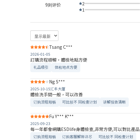
2
9则评价
1
Tsang C***
2026-01-05
訂購流程順暢，體檢地點方便
礼品吸引
体检地点方便
Ng S***
2025-10-15
汇丰大厦
體檢洗手間一般，可以改善
订购流程顺畅
可比较不 同检查计划
讲解报告清晰​
Fu Y*** K***
2025-09-23
每一年都會網購ESDlife身體檢查,非常方便,可以對比產
订购流程顺畅
订购客服解释详尽
可比较不 同检查计划