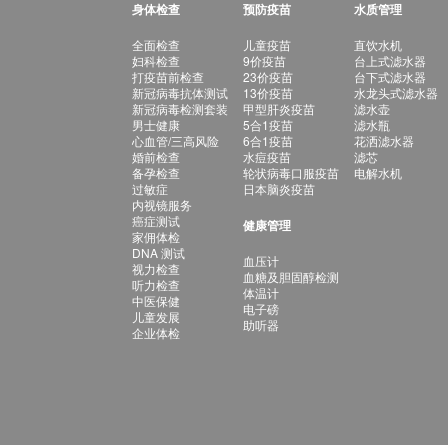
身体检查
预防疫苗
水质管理
全面检查
儿童疫苗
直饮水机
妇科检查
9价疫苗
台上式滤水器
打疫苗前检查
23价疫苗
台下式滤水器
新冠病毒抗体测试
13价疫苗
水龙头式滤水器
新冠病毒检测套装
甲型肝炎疫苗
滤水壶
男士健康
5合1疫苗
滤水瓶
心血管/三高风险
6合1疫苗
花洒滤水器
婚前检查
水痘疫苗
滤芯
备孕检查
轮状病毒口服疫苗
电解水机
过敏症
日本脑炎疫苗
内视镜服务
癌症测试
健康管理
家佣体检
DNA 测试
血压计
视力检查
血糖及胆固醇检测
听力检查
体温计
中医保健
电子磅
儿童发展
助听器
企业体检