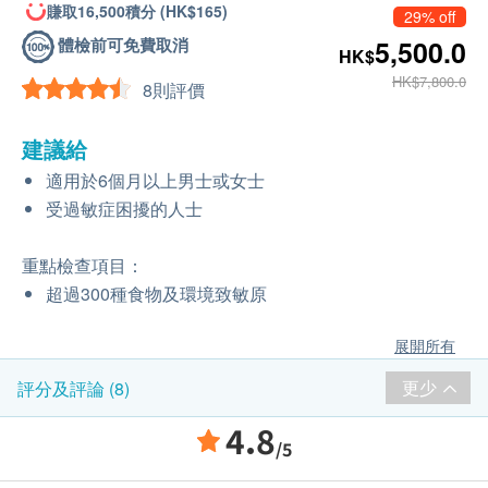
賺取16,500積分 (HK$165)
29% off
體檢前可免費取消
5,500.0
HK$
HK$7,800.0
8則評價
建議給
適用於6個月以上男士或女士
受過敏症困擾的人士
重點檢查項目：
超過300種食物及環境致敏原
展開所有
更少
評分及評論 (8)
4.8
/5