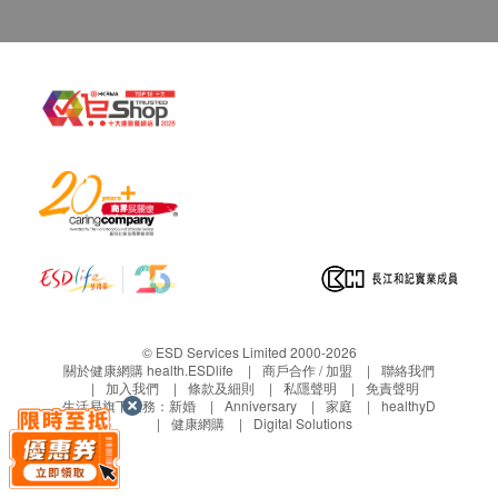
白羽扇豆
花生
大豆
葫蘆巴
豌豆
菜豆
生果類
蘋果
香蕉
1. 客人同意作致敏原測試Faber。
哈蜜瓜(黃色)
車厘子
2. 客人明白需要抽取血液樣本作測試用途及了解其
葡萄
風險。
© ESD Services Limited 2000-2026
關於健康網購 health.ESDlife
商戶合作 / 加盟
聯絡我們
芒果
3. 客人明白是次檢測只屬致敏原測試。
加入我們
條款及細則
私隱聲明
免責聲明
木瓜
4. 客人應求診醫生給予任何治療的建議。有些人在
生活易旗下業務：
新婚
Anniversary
家庭
healthyD
健康網購
Digital Solutions
草莓
接受過全面致敏原測試後，有其他致敏原未被發現。
楊桃
僅此提醒，儘管檢查結果表面上屬正常，還有可能有
中國醋栗/燈籠果
某些隱藏的致敏原在稍後時間才會出現。少數人是由