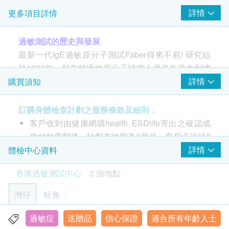
(環境致敏原) （價值: $1,900）
詳情
更多項目詳情
測試31種關鍵環境致敏原分子
過敏測試的歷史與發展
一至三個工作天知結果
最新一代IgE過敏原分子測試Faber得來不易! 研究始
於1983年，領先的過敏原分子研究人員仍在意大利總
2
部不斷進行研究，至今出版了240份學術文獻。 Faber
基本項目
詳情
購買須知
是第一也是唯一的 過敏原分子測試！
肉類
訂購身體檢查計劃之服務條款及細則：
客戶收到由健康網購health. ESDlife寄出之確認成
牛肉
功付款電郵後，計劃有效期為3個月，客戶必須於3
雞肉
個月內(由確認付款日期起計)接受有關測試，逾期
詳情
體檢中心資料
羊肉
作廢。
豬肉
香港過敏測試中心
2 個地點
進行過敏測試後，因應不同測試計劃，一般情況
馬肉
火雞肉
下，可於10至14工作天跟進檢查報告。
灣仔
旺角
兔子肉
報告可以電郵給客戶，或客戶可親身往麥迪體檢中
黃粉蟲
心領取。
過敏症
送贈品
信心保證
適合所有年齡人士
灣仔駱克道171-173號22/F