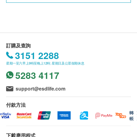
母乳
牛奶
駱駝奶
山羊奶
馬奶
訂購及查詢
羊奶
3151 2288
雞蛋
最新一代的免疫球蛋白E (IgE)過敏測試
星期一至六早上9時至晚上12時; 星期日及公眾假期休息
突破性分子過敏原
測試技術
海鮮類
5283 4117
只需
1-2
毫升
血液
鱈魚
測試超過
300
種
致敏原分子
support@esdlife.com
鯡魚
測試超過
95
％
可避免的致敏原
帶子
樣本由意大利團隊進行測試及分析
付款方法
龍蝦
過敏原分子研究始於1983年
轉
鯖魚
關於Faber的科研文獻 (38篇)
帳
蠔
科研核心團隊和其過敏原分子的 科研文獻 (198篇)
蝦
測試不受藥物影響
下載應用程式
鯉魚