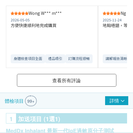
Wong W*** m***
Ng N**
2026-05-05
2025-11-24
方便快捷順利地完成購買
地點唔錯，等候
身體檢查項目全面
禮品吸引
訂購流程順暢
講解報告清晰​
查看所有評論
詳情
體檢項目
99+
1
加送項目 (1選1)
MedDx Inhalant 最新一代IgE過敏原分子測試