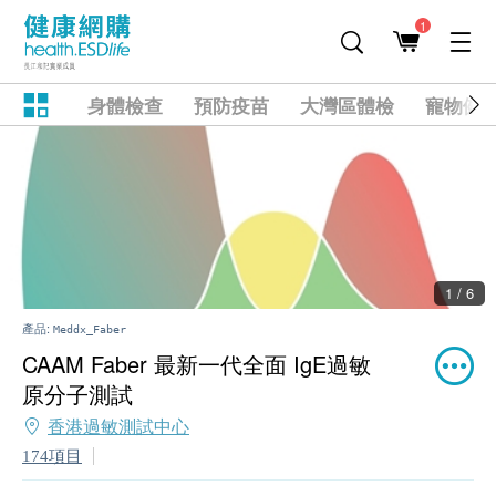
1
身體檢查
預防疫苗
大灣區體檢
寵物健
2 / 6
產品:
Meddx_Faber
CAAM Faber 最新一代全面 IgE過敏
原分子測試
香港過敏測試中心
174項目