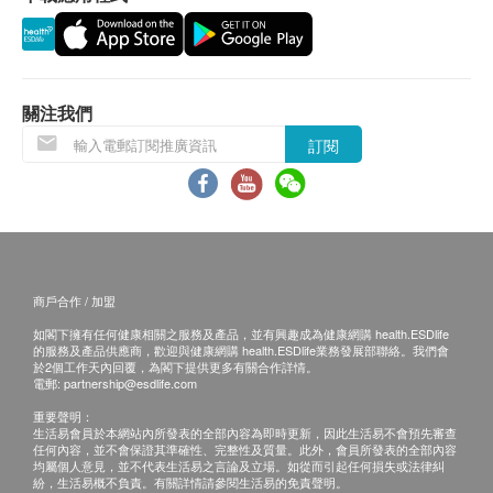
歐盟(IVD)認可測試*
北極紅蝦
採用先進的納米和微陣列技術
南美白對蝦
測試由歐盟CAAM 提供
太平洋白蝦
測試高達
45,000 IU/ml
的血清樣本，第二代為
歐洲白蝦
關注我們
1000-2500 IU/ml
大西洋三文魚
訂閱
中心有經驗豐富的兒童抽血員
黃鰭金槍魚/黃鰭吞拿魚
魷魚
蛤蜊
黑虎蝦
背棘鰩
馬林魚
商戶合作 / 加盟
松葉蟹
如閣下擁有任何健康相關之服務及產品，並有興趣成為健康網購 health.ESDlife
的服務及產品供應商，歡迎與健康網購 health.ESDlife業務發展部聯絡。我們會
黑青口
於2個工作天內回覆，為閣下提供更多有關合作詳情。
電郵:
partnership@esdlife.com
豆類
重要聲明：
生活易會員於本網站內所發表的全部內容為即時更新，因此生活易不會預先審查
鷹嘴豆
任何內容，並不會保證其準確性、完整性及質量。此外，會員所發表的全部內容
均屬個人意見，並不代表生活易之言論及立場。如從而引起任何損失或法律糾
扁豆
紛，生活易概不負責。有關詳情請參閱生活易的免責聲明。