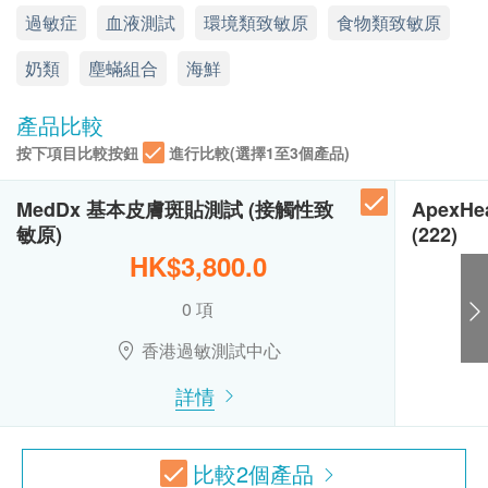
訂購一經確認，不設退款。
蔬菜類
過敏症
血液測試
環境類致敏原
食物類致敏原
顯示地圖
如有爭議，香港過敏測試中心 及 健康網購 health.
ESDlife 保留最後決定權。
紅蘿蔔
奶類
星期一至五: 9:00a.m – 6:00p.m & 9:00p.m – 10:00p.m
塵蟎組合
海鮮
所有測試並非作為醫務診斷或治療用途，是次檢測
西芹
星期六、日及公眾假期：休息
大蒜
只屬篩選測試。
產品比較
洋蔥
按下項目比較按鈕
進行比較(選擇1至3個產品)
馬鈴薯
免責聲明：
蕃茄
所有健康檢查/服務並非作為醫務診斷或治療用
MedDx 基本皮膚斑貼測試 (接觸性致
ApexH
白蘿蔔
途。當閣下身體健康出現任何疾病徵兆時，應立即
敏原)
(222)
白芥
諮詢有認可資格的醫生，作出診斷及治療。
HK$3,800.0
南瓜
本服務/產品由商戶提供。生活易【健康網購
奧勒岡 / 牛至
0 項
health.ESDlife】並沒有經營或提供本服務/產品。
芫荽
有關此服務/產品的錯漏或延誤，或因使用此服務/
香港過敏測試中心
刺莧菜
產品而引致的損失、損害、受傷或法律訴訟，健康
長芒莧
詳情
網購health.ESDlife概不負責。一切有關的索償或
燈籠椒 / 甜椒
查詢，須向提供服務之體檢中心或商戶提出。
櫛瓜
比較
2
個產品
奶及蛋類