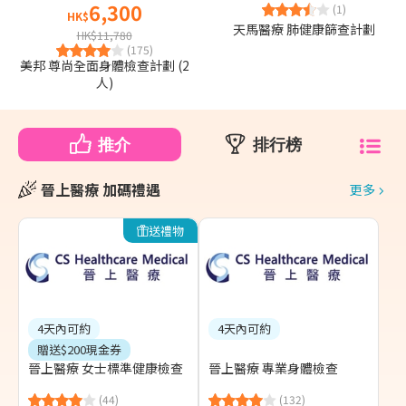
6,300
(1)
HK$
天馬醫療 肺健康篩查計劃
HK$11,780
(175)
美邦 尊尚全面身體檢查計劃 (2
人)
推介
排行榜
晉上醫療 加碼禮遇
更多
送禮物
4天內可約
4天內可約
贈送$200現金券
晉上醫療 女士標準健康檢查
晉上醫療 專業身體檢查
(44)
(132)