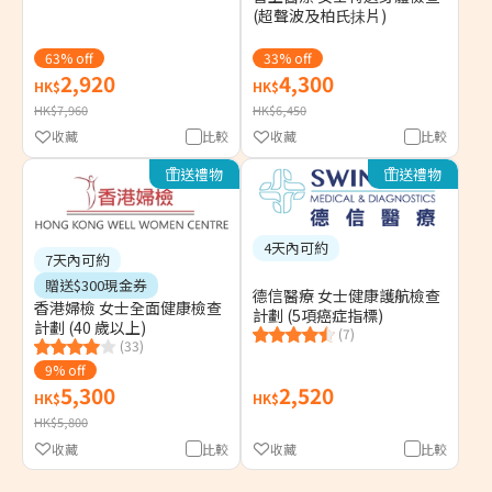
(超聲波及柏氏抺片)
63% off
33% off
2,920
4,300
HK$
HK$
HK$7,960
HK$6,450
收藏
比較
收藏
比較
送禮物
送禮物
4天內可約
7天內可約
贈送$300現金券
德信醫療 女士健康護航檢查
香港婦檢 女士全面健康檢查
計劃 (5項癌症指標)
計劃 (40 歲以上)
(7)
(33)
9% off
5,300
2,520
HK$
HK$
HK$5,800
收藏
比較
收藏
比較