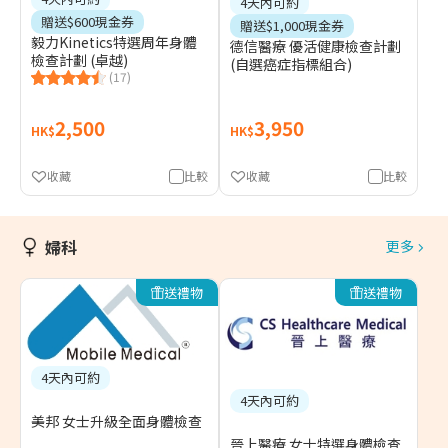
4天內可約
贈送$600現金券
贈送$1,000現金券
毅力Kinetics特選周年身體
德信醫療 優活健康檢查計劃
檢查計劃 (卓越)
(自選癌症指標組合)
(17)
2,500
3,950
HK$
HK$
收藏
比較
收藏
比較
婦科
更多
送禮物
送禮物
4天內可約
4天內可約
美邦 女士升級全面身體檢查
晉上醫療 女士特選身體檢查