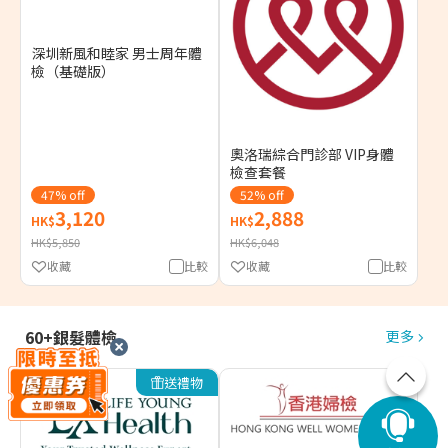
深圳新風和睦家 男士周年體
檢（基礎版）
奧洛瑞綜合門診部 VIP身體
檢查套餐
47% off
52% off
3,120
2,888
HK$
HK$
HK$5,850
HK$6,048
收藏
比較
收藏
比較
60+銀髮體檢
更多
送禮物