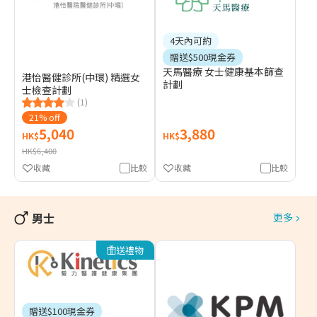
4天內可約
贈送$500現金券
天馬醫療 女士健康基本篩查
港怡醫健診所(中環) 精選女
計劃
士檢查計劃
(1)
21% off
5,040
3,880
HK$
HK$
HK$6,400
收藏
比較
收藏
比較
男士
更多
送禮物
贈送$100現金券