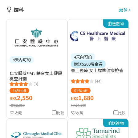
婦科
更多
送禮物
4天內可約
4天內可約
贈送$200現金券
晉上醫療 女士標準健康檢查
仁安體檢中心 綜合女士健康
檢查計劃
(44)
(3)
14% off
61% off
2,550
1,680
HK$
HK$
HK$2,957
HK$4,300
收藏
比較
收藏
比較
送禮物