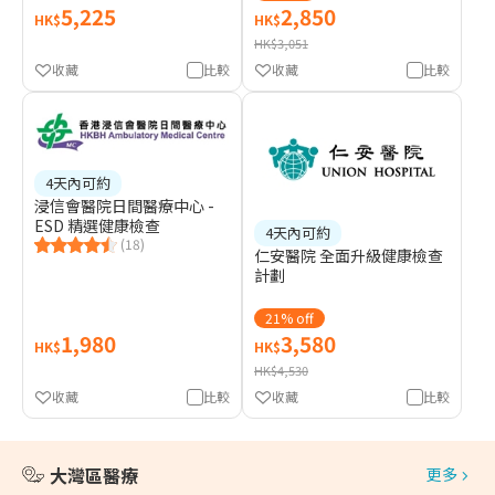
5,225
2,850
HK$
HK$
HK$3,051
收藏
比較
收藏
比較
4天內可約
浸信會醫院日間醫療中心 -
ESD 精選健康檢查
4天內可約
(18)
仁安醫院 全面升級健康檢查
計劃
21% off
1,980
3,580
HK$
HK$
HK$4,530
收藏
比較
收藏
比較
大灣區醫療
更多