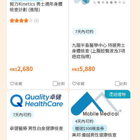
毅力Kinetics 男士週年身體
檢查計劃 (進階)
(1)
7天內可約
九龍半島醫學中心 特選男士
身體檢查 (上腹超聲波及3項
癌症指標)
2,680
5,880
HK$
HK$
收藏
比較
收藏
比較
送禮物
7天內可約
4天內可約
卓健醫療 男性白金健康檢查
贈送$300現金券
美邦 優越男性健康檢查