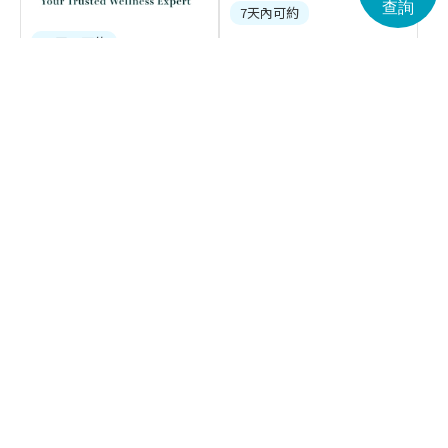
查詢
7天內可約
14天內可約
香港婦檢 熟齡全面身體檢查
贈送$100現金券
60+
壹森健康 ESD長者60+精選
健康檢查組合 (癌症指標及
(1)
SEMG脊骨檢查)
(2)
46% off
32% off
1,980
2,600
HK$
HK$
HK$3,650
HK$3,800
收藏
比較
收藏
比較
送禮物
時代長者安心健康檢查計劃
贈送$200現金券
晉上醫療 長者進階檢查套餐
(16)