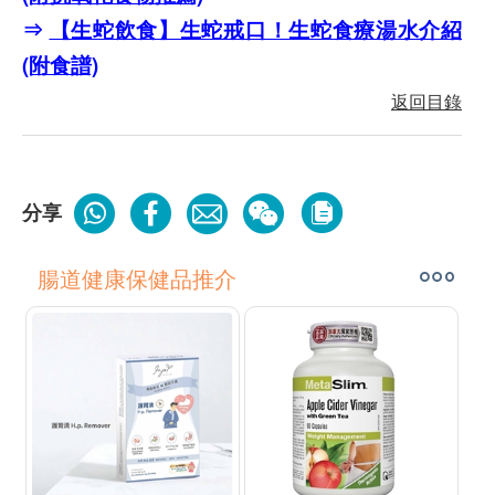
⇒
【生蛇飲食】生蛇戒口！生蛇食療湯水介紹
(附食譜)
返回目錄
分享
腸道健康保健品推介