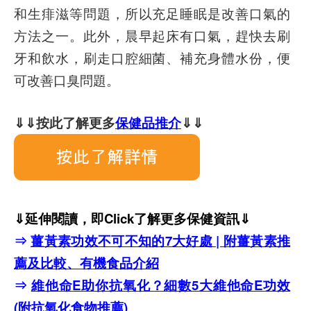
和生痱滋等問題，所以充足睡眠是改善口氣的
方法之一。此外，晨早起床有口氣，趕快去刷
牙和飲水，刷走口腔細菌、補充身體水份，便
可改善口臭問題。
⇓⇓按此了解更多
保健品推介
⇓⇓
⇓延伸閱讀，即Click了解更多保健資訊⇓
⇒
薑黃素功效不可不知的7大好處 | 附薑黃素推
薦及比較、有機食品介紹
⇒
維他命E助你抗氧化？細數5大維他命E功效
(附抗氧化食物推薦)