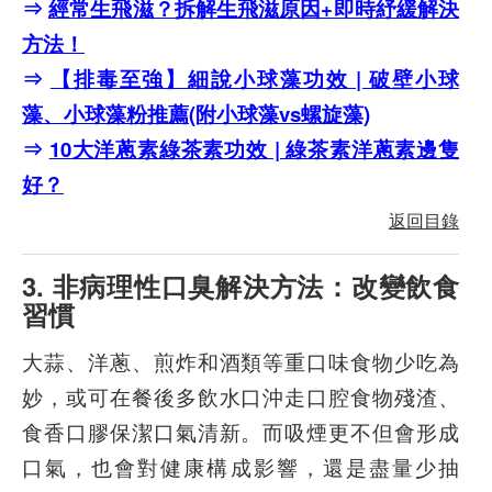
⇒
經常生飛滋？拆解生飛滋原因+即時紓緩解決
方法！
⇒
【排毒至強】細說小球藻功效 | 破壁小球
藻、小球藻粉推薦(附小球藻vs螺旋藻)
⇒
10大洋蔥素綠茶素功效 | 綠茶素洋蔥素邊隻
好？
返回目錄
3. 非病理性口臭解決方法：改變飲食
習慣
大蒜、洋蔥、煎炸和酒類等重口味食物少吃為
妙，或可在餐後多飲水口沖走口腔食物殘渣、
食香口膠保潔口氣清新。而吸煙更不但會形成
口氣，也會對健康構成影響，還是盡量少抽