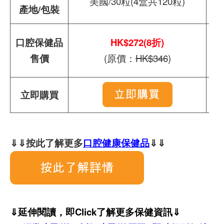
美國/30粒(4盒共120粒)
產地/包裝
口腔保健品
HK$272(8折)
售價
(原價：
HK$346
)
立即購買
⇓⇓按此了解更多
口腔健康保健品
⇓⇓
⇓延伸閱讀，即Click了解更多保健資訊⇓