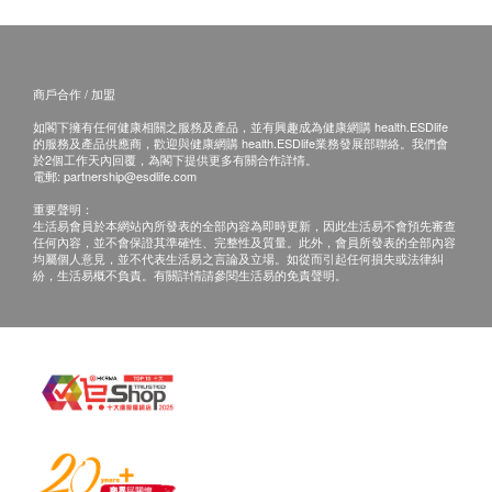
商戶合作 / 加盟
如閣下擁有任何健康相關之服務及產品，並有興趣成為健康網購 health.ESDlife
的服務及產品供應商，歡迎與健康網購 health.ESDlife業務發展部聯絡。我們會
於2個工作天內回覆，為閣下提供更多有關合作詳情。
電郵:
partnership@esdlife.com
重要聲明：
生活易會員於本網站內所發表的全部內容為即時更新，因此生活易不會預先審查
任何內容，並不會保證其準確性、完整性及質量。此外，會員所發表的全部內容
均屬個人意見，並不代表生活易之言論及立場。如從而引起任何損失或法律糾
紛，生活易概不負責。有關詳情請參閱生活易的免責聲明。