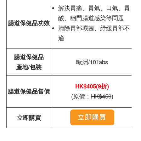
解決胃痛、胃氣、口氣、胃
酸、幽門腸道感染等問題
腸道保健品功效
清除胃部壞菌、紓緩胃部不
適
腸道保健品
歐洲/10Tabs
產地/包裝
HK$405(9折)
腸道保健品售價
(原價：
HK$450
)
立即購買