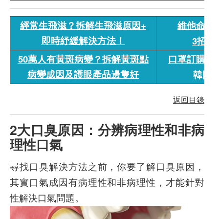
經常生飛滋？拆解生飛滋原因+
維他命B
即時紓緩解決方法！
3招舒
50萬人有黃斑病變？拆解黃斑點
口罩訂購專區
病變成因及護眼產品邊隻好
韓國K
返回目錄
2大口臭原因：分辨病理性和非病
理性口氣
尋找口臭解決方法之前，你要了解口臭原因，
其實口氣成因有病理性和非病理性，才能針對
性解決口氣問題。