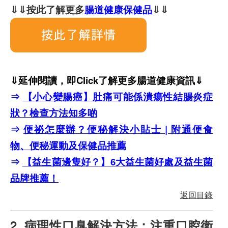
⇓⇓按此了解更多
腸道健康保健品
⇓⇓
⇓延伸閱讀，即Click了解更多腸道健康資訊⇓
⇒
【小心變腸癌】肚痛可能係潰瘍性結腸炎症
狀？檢查方法知多啲
⇒
便祕怎麼辦？便秘解決小貼士 | 附通便食
物、便秘運動及保健品推薦
⇒
【益生菌邊隻好？】6大益生菌好處及益生菌
品牌推薦！
返回目錄
2. 病理性口臭解決方法：注重口腔衛