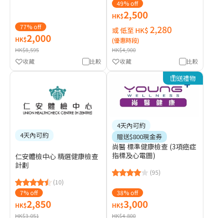
49% off
2,500
HK$
77% off
2,280
或 低至 HK$
2,000
HK$
(優惠時段)
HK$8,595
HK$4,900
收藏
比較
收藏
比較
送禮物
4天內可約
4天內可約
贈送$800現金券
尚醫 標準健康檢查 (3項癌症
指標及心電圖)
仁安體檢中心 精選健康檢查
計劃
(95)
(10)
7% off
38% off
2,850
3,000
HK$
HK$
HK$3,051
HK$4,800