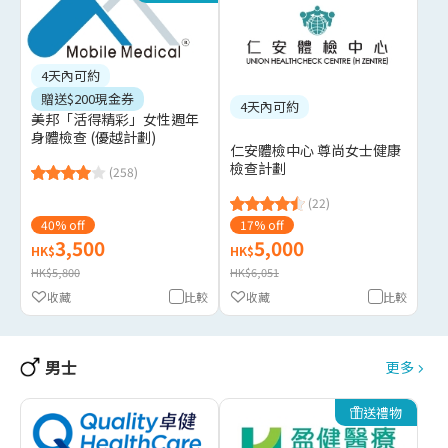
4天內可約
贈送$200現金券
4天內可約
美邦「活得精彩」女性週年
身體檢查 (優越計劃)
仁安體檢中心 尊尚女士健康
檢查計劃
(258)
(22)
40% off
17% off
3,500
5,000
HK$
HK$
HK$5,800
HK$6,051
收藏
比較
收藏
比較
男士
更多
送禮物