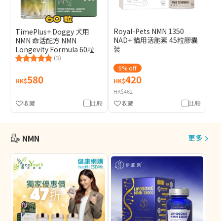
Royal-Pets NMN 1350
TimePlus+ Doggy 犬用
NAD+ 貓用活胞素 45粒膠囊
NMN 命活配方 NMN
裝
Longevity Formula 60粒
(3)
9% off
580
420
HK$
HK$
HK$462
收藏
比較
收藏
比較
NMN
更多