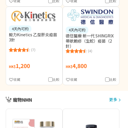
收藏
比較
收藏
比較
4天內可約
4天內可約
毅力Kinetics 乙型肝炎疫苗
德信醫療 新一代 SHINGRIX
3針
帶狀皰疹（生蛇）疫苗（2
針）
(7)
(4)
1,200
4,800
HK$
HK$
收藏
比較
收藏
比較
寵物NMN
更多