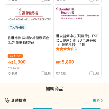
7天內可約
港安醫療中心(銅鑼灣) - ESD
香港婦檢 詳細肺部健康篩查
女士健康計劃(3D 乳房造影)
(低劑量電腦掃描)
- 由普通科醫生主理
(2)
42% off
1,900
5,800
HK$
HK$
HK$3,300
收藏
比較
收藏
比較
暢銷商品
身體檢查
更多