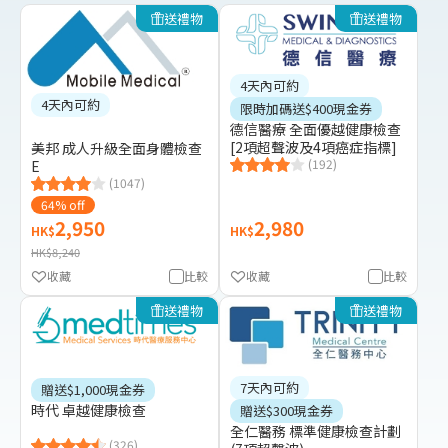
送禮物
送禮物
4天內可約
4天內可約
限時加碼送$400現金券
德信醫療 全面優越健康檢查
[2項超聲波及4項癌症指標]
美邦 成人升級全面身體檢查
(192)
E
(1047)
64% off
2,950
2,980
HK$
HK$
HK$8,240
收藏
比較
收藏
比較
送禮物
送禮物
7天內可約
贈送$1,000現金券
時代 卓越健康檢查
贈送$300現金券
全仁醫務 標準健康檢查計劃
(326)