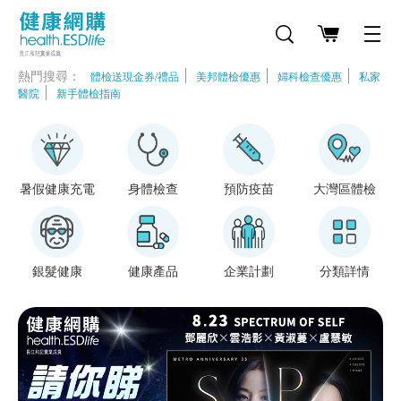
熱門搜尋：
體檢送現金券/禮品
美邦體檢優惠
婦科檢查優惠
私家
身體檢查
預防疫苗
大灣區體檢
寵物健
醫院
新手體檢指南
暑假健康充電
身體檢查
預防疫苗
大灣區體檢
銀髮健康
健康產品
企業計劃
分類詳情