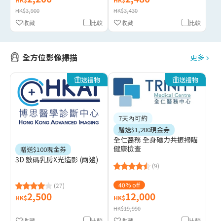
HK$3,900
HK$3,430
收藏
比較
收藏
比較
全方位影像掃描
更多
送禮物
送禮物
7天內可約
贈送$1,200現金券
全仁醫務 全身磁力共振掃瞄
健康檢查
贈送$100現金券
3D 數碼乳房X光造影 (兩邊)
(9)
40% off
(27)
2,500
12,000
HK$
HK$
HK$19,990
收藏
比較
收藏
比較