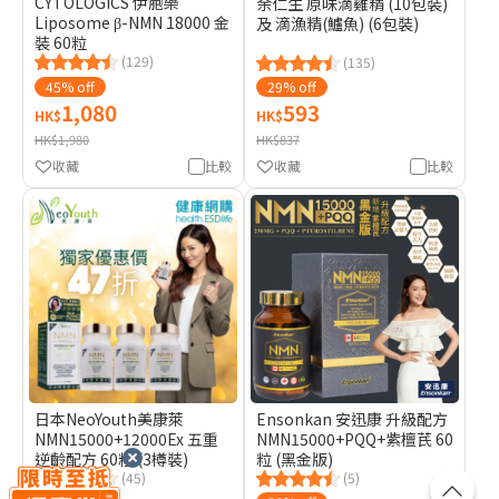
CYTOLOGICS 伊胞樂
余仁生 原味滴雞精 (10包裝)
Liposome β-NMN 18000 金
及 滴漁精(鱸魚) (6包裝)
裝 60粒
(129)
(135)
45% off
29% off
1,080
593
HK$
HK$
HK$1,980
HK$837
收藏
比較
收藏
比較
日本NeoYouth美康萊
Ensonkan 安迅康 升級配方
NMN15000+12000Ex 五重
NMN15000+PQQ+紫檀芪 60
逆齡配方 60粒 (3樽裝)
粒 (黑金版)
(45)
(5)