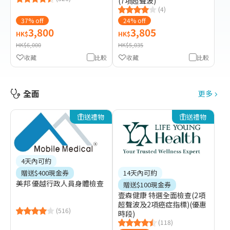
(7項超聲波)
(4)
37% off
24% off
3,800
3,805
HK$
HK$
HK$6,000
HK$5,035
收藏
比較
收藏
比較
全面
更多
送禮物
送禮物
4天內可約
14天內可約
贈送$400現金券
美邦 優越行政人員身體檢查
贈送$100現金券
壹森健康 特選全面檢查(2項
超聲波及2項癌症指標)(優惠
(516)
時段)
(118)