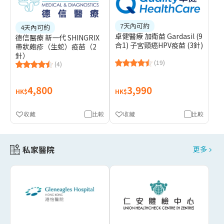
7天內可約
4天內可約
卓健醫療 加衛苗 Gardasil (9
德信醫療 新一代 SHINGRIX
合1) 子宮頸癌HPV疫苗 (3針)
帶狀皰疹（生蛇）疫苗（2
針）
(19)
(4)
4,800
3,990
HK$
HK$
收藏
比較
收藏
比較
私家醫院
更多