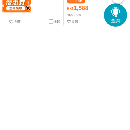
56% off
6,864
1,588
HK$
HK$
HK$3,580
查詢
收藏
比較
收藏
比較
暑假健康充電
更多
送禮物
4天內可約
4天內可約
贈送$1,000現金券
壹森健康 ESD 標準全面檢查
仁安體檢中心 綜合女士健康
(3項癌症指標及心電圖)
檢查計劃
(29)
(3)
14% off
32% off
2,550
2,980
HK$
HK$