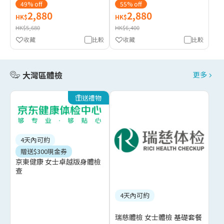
49% off
55% off
2,880
2,880
HK$
HK$
HK$5,680
HK$6,400
收藏
比較
收藏
比較
大灣區體檢
更多
送禮物
4天內可約
贈送$300現金券
京東健康 女士卓越版身體檢
查
4天內可約
瑞慈體檢 女士體檢 基礎套餐