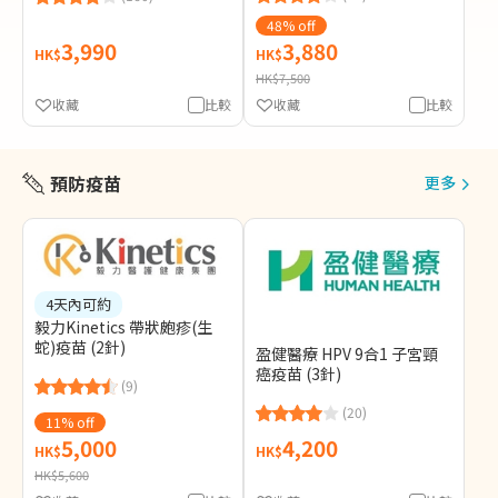
48% off
3,990
3,880
HK$
HK$
HK$7,500
收藏
比較
收藏
比較
預防疫苗
更多
4天內可約
毅力Kinetics 帶狀皰疹(生
蛇)疫苗 (2針)
盈健醫療 HPV 9合1 子宮頸
癌疫苗 (3針)
(9)
(20)
11% off
5,000
4,200
HK$
HK$
HK$5,600