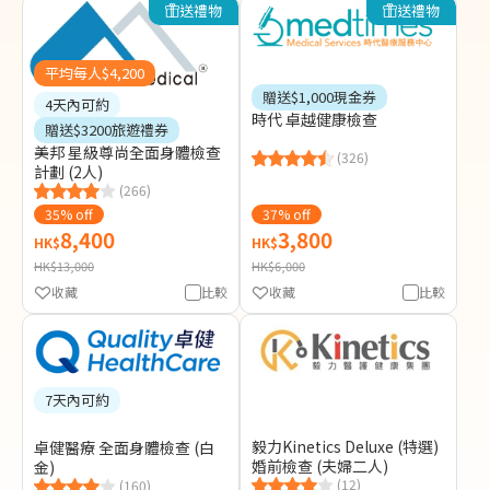
送禮物
送禮物
平均每人$4,200
贈送$1,000現金券
4天內可約
時代 卓越健康檢查
贈送$3200旅遊禮券
美邦 星級尊尚全面身體檢查
(326)
計劃 (2人)
(266)
35% off
37% off
8,400
3,800
HK$
HK$
HK$13,000
HK$6,000
收藏
比較
收藏
比較
7天內可約
毅力Kinetics Deluxe (特選)
卓健醫療 全面身體檢查 (白
婚前檢查 (夫婦二人)
金)
(12)
(160)