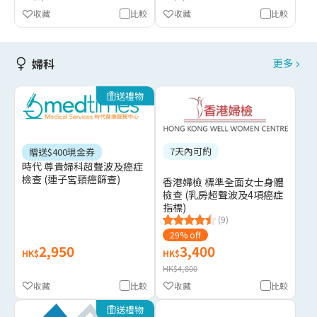
收藏
比較
收藏
比較
婦科
更多
送禮物
7天內可約
贈送$400現金券
時代 尊貴婦科超聲波及癌症
檢查 (連子宮頸癌篩查)
香港婦檢 標準全面女士身體
檢查 (乳房超聲波及4項癌症
指標)
(9)
29% off
2,950
3,400
HK$
HK$
HK$4,800
收藏
比較
收藏
比較
送禮物