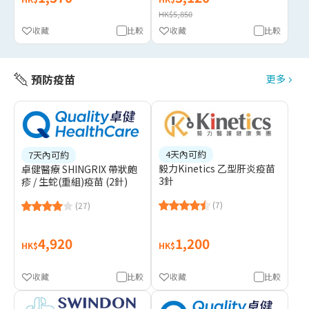
HK$5,850
收藏
比較
收藏
比較
預防疫苗
更多
4天內可約
7天內可約
毅力Kinetics 乙型肝炎疫苗
卓健醫療 SHINGRIX 帶狀皰
3針
疹 / 生蛇(重組)疫苗 (2針)
(7)
(27)
4,920
1,200
HK$
HK$
收藏
比較
收藏
比較