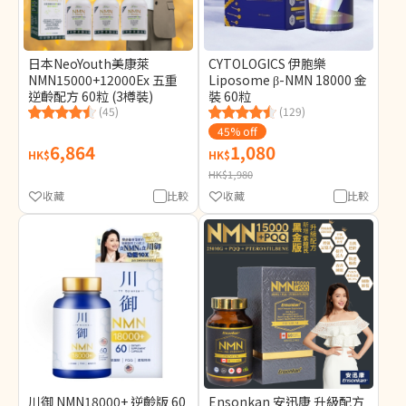
日本NeoYouth美康萊
CYTOLOGICS 伊胞樂
NMN15000+12000Ex 五重
Liposome β-NMN 18000 金
逆齡配方 60粒 (3樽裝)
裝 60粒
(45)
(129)
45% off
6,864
1,080
HK$
HK$
HK$1,980
收藏
比較
收藏
比較
川御 NMN18000+ 逆齡版 60
Ensonkan 安迅康 升級配方