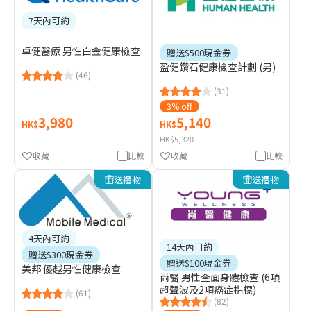
7天內可約
卓健醫療 男性白金健康檢查
贈送$500現金券
盈健鑽石健康檢查計劃 (男)
(46)
(31)
3% off
3,980
5,140
HK$
HK$
HK$5,320
收藏
比較
收藏
比較
送禮物
送禮物
4天內可約
14天內可約
贈送$300現金券
贈送$100現金券
美邦 優越男性健康檢查
尚醫 男性全面身體檢查 (6項
超聲波及2項癌症指標)
(61)
(82)