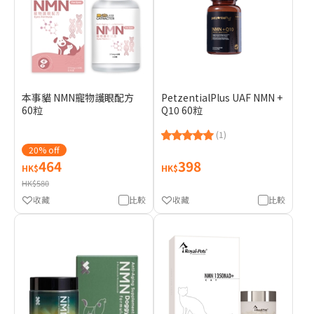
本事貓 NMN寵物護眼配方
PetzentialPlus UAF NMN +
60粒
Q10 60粒
(1)
20% off
464
398
HK$
HK$
HK$580
收藏
比較
收藏
比較