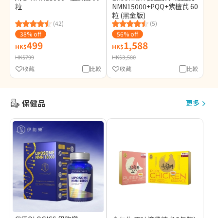
粒
NMN15000+PQQ+紫檀芪 60
粒 (黑金版)
(42)
(5)
38% off
56% off
499
1,588
HK$
HK$
HK$799
HK$3,580
收藏
比較
收藏
比較
保健品
更多