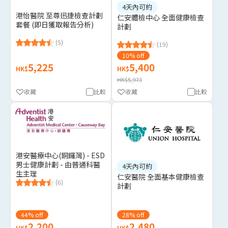
4天內可約
港怡醫院 至尊迅捷檢查計劃
仁安體檢中心 全面健康檢查
套餐 (即日獲取報告分析)
計劃
(5)
(19)
10% off
5,225
5,400
HK$
HK$
HK$5,973
收藏
比較
收藏
比較
港安醫療中心(銅鑼灣) - ESD
男士健康計劃 - 由普通科醫
4天內可約
生主理
仁安醫院 全面基本健康檢查
(6)
計劃
44% off
28% off
2,200
2,480
HK$
HK$