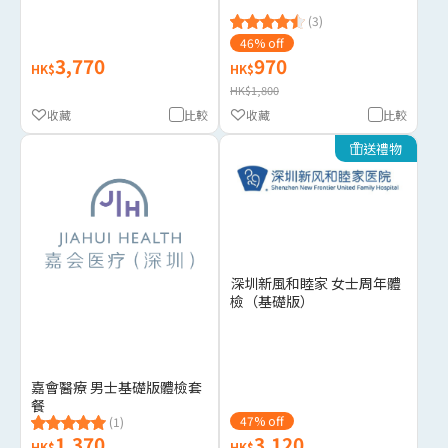
(3)
46% off
3,770
970
HK$
HK$
HK$1,800
收藏
比較
收藏
比較
送禮物
深圳新風和睦家 女士周年體
檢（基礎版）
嘉會醫療 男士基礎版體檢套
餐
47% off
(1)
1,370
3,120
HK$
HK$