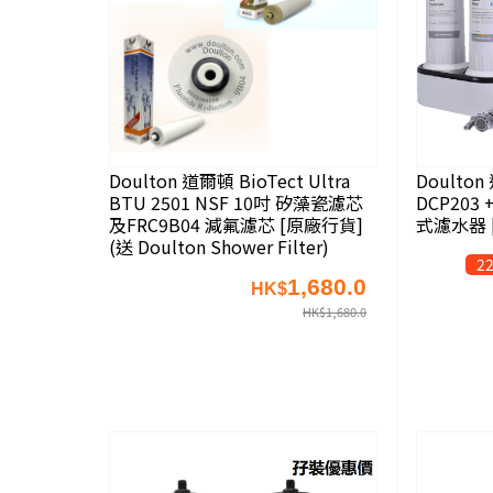
Doulton 道爾頓 BioTect Ultra
Doulto
BTU 2501 NSF 10吋 矽藻瓷濾芯
DCP203
及FRC9B04 減氟濾芯 [原廠行貨]
式濾水器 
(送 Doulton Shower Filter)
22
1,680.0
HK$
HK$
1,680.0