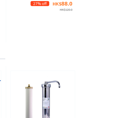
88.0
27% off
HK$
HK$
120.0