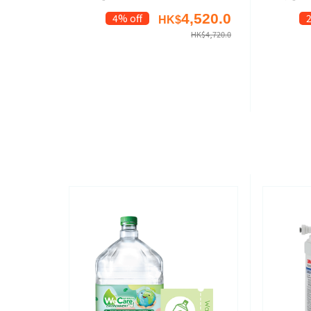
4,520.0
4% off
HK$
HK$
4,720.0