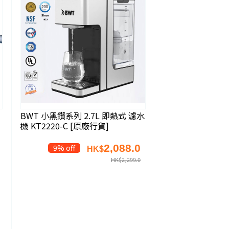
BWT 小黑鑽系列 2.7L 即熱式 濾水
機 KT2220-C [原廠行貨]
2,088.0
9% off
HK$
HK$
2,299.0