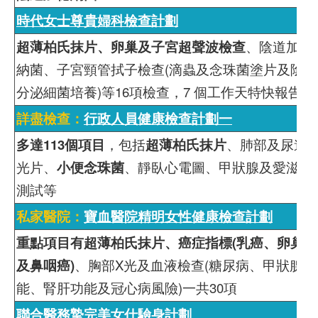
時代女士尊貴婦科檢查計劃
超薄柏氏抹片、卵巢及子宮超聲波檢查
、陰道加德
納菌、子宮頸管拭子檢查(滴蟲及念珠菌塗片及陰道
分泌細菌培養)等16項檢查，7 個工作天特快報告
詳盡檢查：
行政人員健康檢查計劃一
多達113個項目
，包括
超薄柏氏抹片
、肺部及尿道X
光片、
小便念珠菌
、靜臥心電圖、甲狀腺及愛滋病
測試等
私家醫院：
寶血醫院精明女性健康檢查計劃
重點項目有超薄柏氏抹片、癌症指標(乳癌、卵巢癌
及鼻咽癌)
、胸部X光及血液檢查(糖尿病、甲狀腺功
能、腎肝功能及冠心病風險)一共30項
聯合醫務摯完美女仕驗身計劃