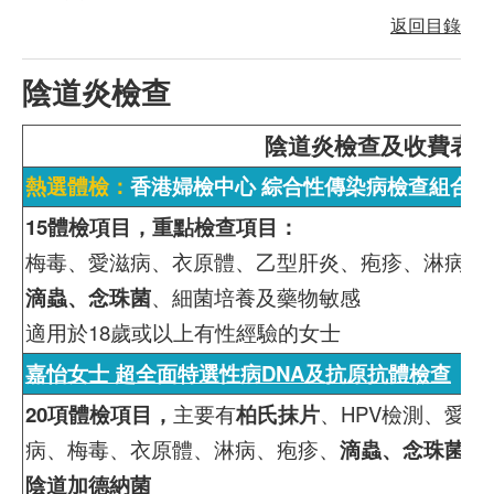
返回目錄
陰道炎檢查
陰道炎檢查及收費表
熱選體檢：
香港婦檢中心 綜合性傳染病檢查組合計劃
15體檢項目，重點檢查項目：
梅毒、愛滋病、衣原體、乙型肝炎、疱疹、淋病、
滴蟲、念珠菌
、細菌培養及藥物敏感
適用於18歲或以上有性經驗的女士
嘉怡女士 超全面特選性病DNA及抗原抗體檢查
20項體檢項目，
主要有
柏氏抹片
、HPV檢測、愛滋
病、梅毒、衣原體、淋病、疱疹、
滴蟲、念珠菌、
陰道加德納菌