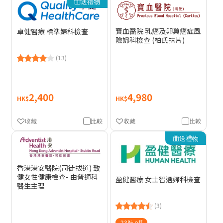
送禮物
寶血醫院 乳癌及卵巢癌症風
卓健醫療 標準婦科檢查
險婦科檢查 (柏氏抹片)
(13)
2,400
4,980
HK$
HK$
收藏
比較
收藏
比較
送禮物
香港港安醫院(司徒拔道) 致
健女性健康檢查- 由普通科
盈健醫療 女士智選婦科檢查
醫生主理
(3)
23% off