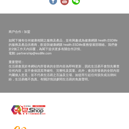
商戶合作 / 加盟
如閣下擁有任何健康相關之服務及產品，並有興趣成為健康網購 health.ESDlife
的服務及產品供應商，歡迎與健康網購 health.ESDlife業務發展部聯絡。我們會
於2個工作天內回覆，為閣下提供更多有關合作詳情。
電郵:
partnership@esdlife.com
重要聲明：
生活易會員於本網站內所發表的全部內容為即時更新，因此生活易不會預先審查
任何內容，並不會保證其準確性、完整性及質量。此外，會員所發表的全部內容
均屬個人意見，並不代表生活易之言論及立場。如從而引起任何損失或法律糾
紛，生活易概不負責。有關詳情請參閱生活易的免責聲明。