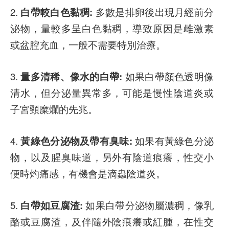
2.
白帶較白色黏稠:
多數是排卵後出現月經前分
泌物，量較多呈白色黏稠，導致原因是雌激素
或盆腔充血，一般不需要特別治療。
3.
量多清稀、像水的白帶:
如果白帶顏色透明像
清水，但分泌量異常多，可能是慢性陰道炎或
子宮頸糜爛的先兆。
4.
黃綠色分泌物及帶有臭味:
如果有黃綠色分泌
物，以及腥臭味道，另外有陰道痕癢，性交小
便時灼痛感，有機會是滴蟲陰道炎。
5.
白帶如豆腐渣:
如果白帶分泌物屬濃稠，像乳
酪或豆腐渣，及伴隨外陰痕癢或紅腫，在性交