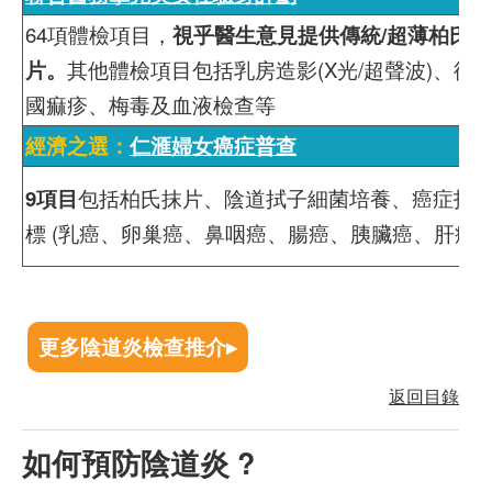
64項體檢項目，
視乎醫生意見提供傳統/超薄柏氏抹
片。
其他體檢項目包括乳房造影(X光/超聲波)、德
國痲疹、梅毒及血液檢查等
經濟之選：
仁滙婦女癌症普查
9項目
包括柏氏抹片、陰道拭子細菌培養、癌症指
標 (乳癌、卵巢癌、鼻咽癌、腸癌、胰臟癌、肝癌)
更多陰道炎檢查推介▸
返回目錄
如何預防陰道炎 ?