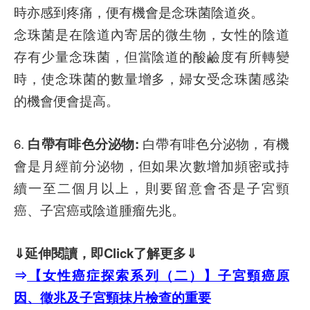
時亦感到疼痛，便有機會是念珠菌陰道炎。
念珠菌是在陰道內寄居的微生物，女性的陰道
存有少量念珠菌，但當陰道的酸鹼度有所轉變
時，使念珠菌的數量增多，婦女受念珠菌感染
的機會便會提高。
6.
白帶有啡色分泌物:
白帶有啡色分泌物，有機
會是月經前分泌物，但如果次數增加頻密或持
續一至二個月以上，則要留意會否是子宮頸
癌、子宮癌或陰道腫瘤先兆。
⇓
延伸閱讀，即
Click
了解更多
⇓
⇒
【女性癌症探索系列（二）】子宮頸癌原
因、徵兆及子宮頸抹片檢查的重要