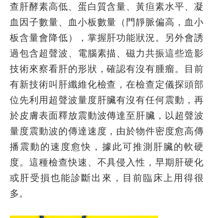
查肝酵素高低、蛋白質含量、黃疸素水平、凝
血因子數量、血小板數量（門靜脈偏高，血小
板含量會降低），掌握肝功能狀況。另外會誘
過包含超聲波、電腦素描、磁力共振這些造影
技術來察看肝的形狀，確認有沒有腫瘤。目前
有新技術叫肝纖維化檢查，在檢查定儀探頭部
位先利用超聲波量度肝臟有沒有任何震動，再
於皮膚表面釋放震動波傳達至肝臟，以超聲波
量度震動波的傳達速度，由於物件密度愈高傳
播震動的速度愈快，據此可推測肝臟的軟硬
度。這種檢查快速、不具侵入性，早期肝硬化
或肝受損也能診斷出來，目前臨床上用得很
多。