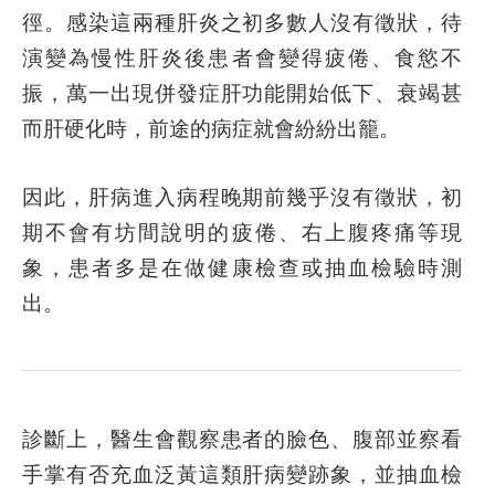
徑。感染這兩種肝炎之初多數人沒有徵狀，待
演變為慢性肝炎後患者會變得疲倦、食慾不
振，萬一出現併發症肝功能開始低下、衰竭甚
而肝硬化時，前途的病症就會紛紛出籠。
因此，肝病進入病程晚期前幾乎沒有徵狀，初
期不會有坊間說明的疲倦、右上腹疼痛等現
象，患者多是在做健康檢查或抽血檢驗時測
出。
診斷上，醫生會觀察患者的臉色、腹部並察看
手掌有否充血泛黃這類肝病變跡象，並抽血檢