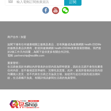
訂閱
商戶合作 / 加盟
如閣下擁有任何健康相關之服務及產品，並有興趣成為健康網購 health.ESDlife
的服務及產品供應商，歡迎與健康網購 health.ESDlife業務發展部聯絡。我們會
於2個工作天內回覆，為閣下提供更多有關合作詳情。
電郵:
partnership@esdlife.com
重要聲明：
生活易會員於本網站內所發表的全部內容為即時更新，因此生活易不會預先審查
任何內容，並不會保證其準確性、完整性及質量。此外，會員所發表的全部內容
均屬個人意見，並不代表生活易之言論及立場。如從而引起任何損失或法律糾
紛，生活易概不負責。有關詳情請參閱生活易的免責聲明。