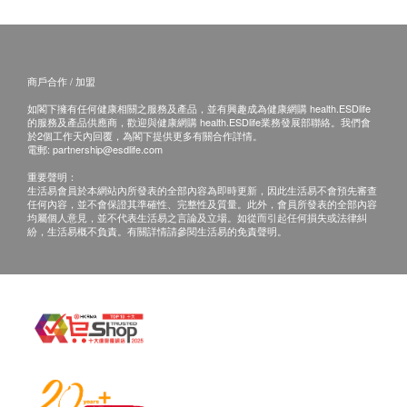
商戶合作 / 加盟
如閣下擁有任何健康相關之服務及產品，並有興趣成為健康網購 health.ESDlife
的服務及產品供應商，歡迎與健康網購 health.ESDlife業務發展部聯絡。我們會
於2個工作天內回覆，為閣下提供更多有關合作詳情。
電郵:
partnership@esdlife.com
重要聲明：
生活易會員於本網站內所發表的全部內容為即時更新，因此生活易不會預先審查
任何內容，並不會保證其準確性、完整性及質量。此外，會員所發表的全部內容
均屬個人意見，並不代表生活易之言論及立場。如從而引起任何損失或法律糾
紛，生活易概不負責。有關詳情請參閱生活易的免責聲明。