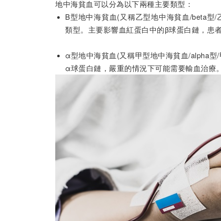
地中海貧血可以分為以下兩種主要類型：
B型地中海貧血(又稱乙型地中海貧血/beta
類型。主要影響血紅蛋白中的β球蛋白鏈，患
α型地中海貧血(又稱甲型地中海貧血/alpha
α球蛋白鏈，嚴重的情況下可能需要輸血治療