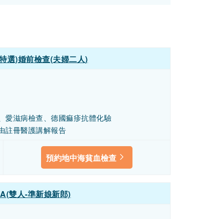
uxe(特選)婚前檢查(夫婦二人)
、愛滋病檢查、德國痲疹抗體化驗
由註冊醫護講解報告
預約地中海貧血檢查
(雙人-準新娘新郎)