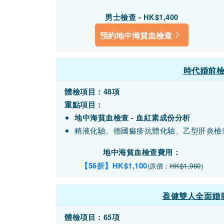
男士檢查 - HK$1,400
預約地中海貧血檢查
時代婚前檢
體檢項目：48項
重點項目：
地中海貧血檢查 - 血紅素成份分析
精液化驗、德國痲疹抗體化驗、乙型肝炎檢
地中海貧血檢查費用：
【56折】HK$1,100
(原價：
HK$1,960
)
盈健雙人全面婚前
體檢項目：65項