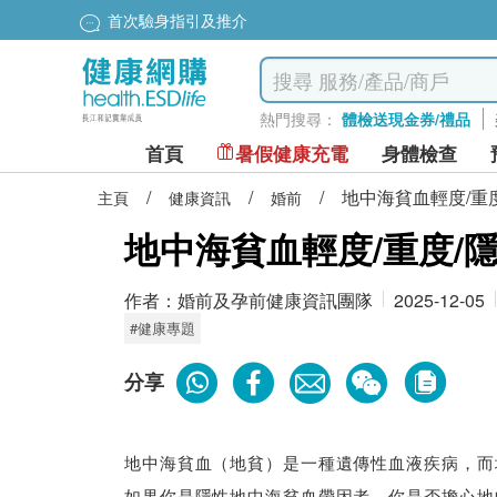
首次驗身指引及推介
熱門搜尋：
體檢送現金券/禮品
首頁
暑假健康充電
身體檢查
/
/
/
地中海貧血輕度/重
主頁
健康資訊
婚前
地中海貧血輕度/重度/
作者：
婚前及孕前健康資訊團隊
2025-12-05
#健康專題
分享
地中海貧血（地貧）是一種遺傳性血液疾病，而
如果你是隱性地中海貧血帶因者，你是否擔心地