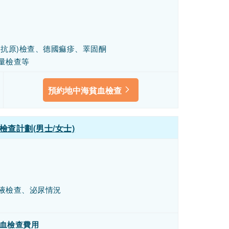
抗原)檢查、德國痲疹、睪固酮
量檢查等
預約地中海貧血檢查
查計劃(男士/女士)
液檢查、泌尿情況
血檢查費用