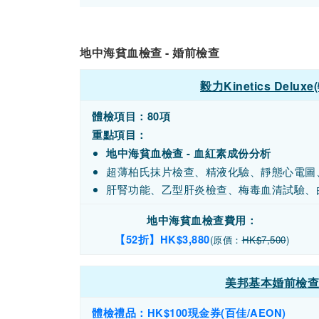
地中海貧血檢查 - 婚前檢查
毅力Kinetics Del
體檢項目：80項
重點項目：
地中海貧血檢查 - 血紅素成份分析
超薄柏氏抹片檢查、精液化驗、靜態心電圖
肝腎功能、乙型肝炎檢查、梅毒血清試驗、
地中海貧血檢查費用：
【52折】HK$3,880
(原價：
HK$7,500
)
美邦基本婚前檢查A
體檢禮品：HK$100現金券(百佳/AEON)