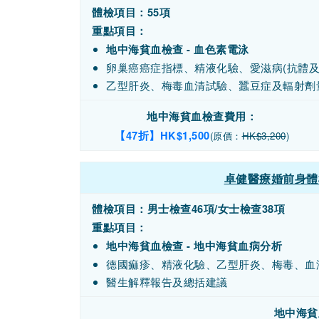
體檢項目：55項
重點項目：
地中海貧血檢查 - 血色素電泳
卵巢癌癌症指標、精液化驗、愛滋病(抗體及
乙型肝炎、梅毒血清試驗、蠶豆症及輻射劑
地中海貧血檢查費用：
【47折】HK$1,500
(原價：
HK$3,200
)
卓健醫療婚前身體檢
體檢項目：男士檢查46項/女士檢查38項
重點項目：
地中海貧血檢查 - 地中海貧血病分析
德國痲疹、精液化驗、乙型肝炎、梅毒、血
醫生解釋報告及總括建議
地中海貧