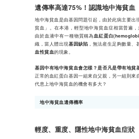
遺傳率高達75%！認識地中海貧血
地中海貧血是由基因問題引起，由於此病主要出
貧血」。在本港，輕型地中海貧血症相當普遍，患
由於血液中有一種物質稱為
血紅蛋白(hemoglobi
織，當人體出現
，無法産生足夠數量、
基因缺陷
的現象。
血性貧血
基因中有地中海貧血會怎樣？是否凡是帶有地貧
正常的血紅蛋白基因一組來自父親，另一組則來
代患上地中海貧血的機會有多大？
地中海貧血遺傳機率
輕度、重度、隱性地中海貧血症狀