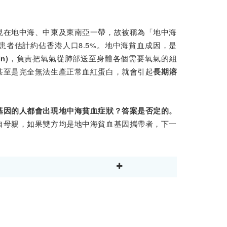
現在地中海、中東及東南亞一帶，故被稱為「地中海
者估計約佔香港人口8.5%。地中海貧血成因，是
，負責把氧氣從肺部送至身體各個需要氧氣的組
n)
甚至是完全無法生產正常血紅蛋白，就會引起
長期溶
基因的人都會出現地中海貧血症狀？答案是否定的。
自母親，如果雙方均是地中海貧血基因攜帶者，下一