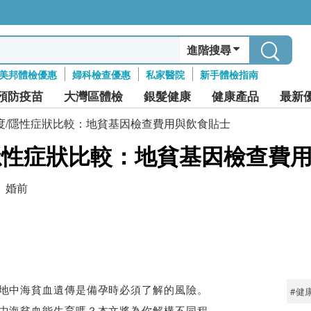
進階搜尋
美邦體檢優惠
婦科檢查優惠
私家醫院
新手體檢指南
預防疫苗
大灣區體檢
銀髮健康
健康產品
最新
度/隱性症狀比較：地貧基因檢查費用與飲食貼士
隱性症狀比較：地貧基因檢查費
婚前
地中海貧血遺傳是備孕時必須了解的風險。
#健
中海貧血能生育嗎？本文將為你解構不同程