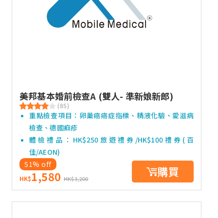
美邦基本婚前檢查A (雙人- 準新娘新郎)
(85)
重點檢查項目：卵巢癌癌症指標、精液化驗、愛滋病
檢查、德國痲疹
體檢禮品：HK$250旅遊禮券/HK$100禮券(百
佳/AEON)
51% off
購買
1,580
HK$
HK$3,200