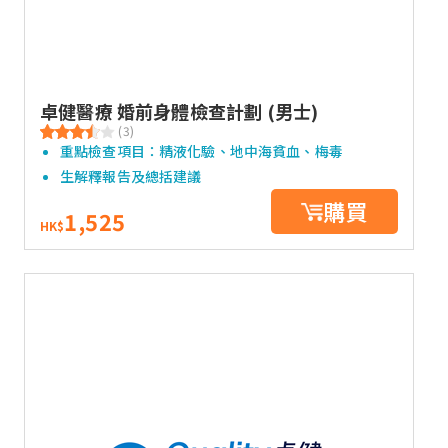
卓健醫療 婚前身體檢查計劃 (男士)
(3)
重點檢查項目：精液化驗、地中海貧血、梅毒
生解釋報告及總括建議
購買
1,525
HK$