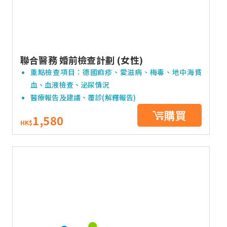
聯合醫務 婚前檢查計劃 (女性)
重點檢查項目：德國痲疹、愛滋病、梅毒、地中海貧
血、血液檢查、泌尿情況
醫療報告及建議、覆診(解釋報告)
購買
1,580
HK$