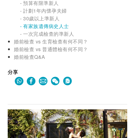
- 預算有限準新人
- 計劃1年內懷孕夫婦
- 30歲以上準新人
- 有家族遺傳病史人士
- 一次完成檢查的準新人
婚前檢查 vs 生育檢查有何不同？
婚前檢查 vs 普通體檢有何不同？
婚前檢查Q&A
分享