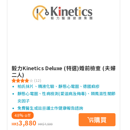
毅力Kinetics Deluxe (特選)婚前檢查 (夫婦
二人)
(12)
柏氏抹片、精液化驗、靜態心電圖、德國痲疹
靜態心電圖、性病檢測(愛滋病及梅毒)、類風濕性關節
炎因子
免費醫生或註册護士作健康報告諮詢
48% off
購買
3,880
HK$
HK$7,500