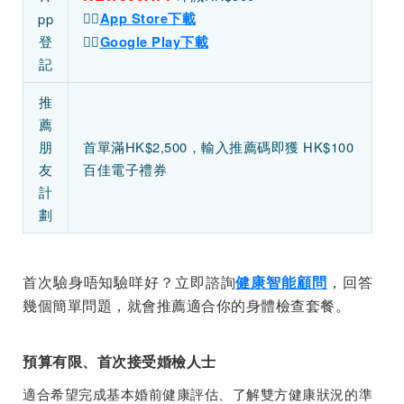
👉🏻
pp
App Store下載
登
👉🏻
Google Play下載
記
推
薦
朋
首單滿HK$2,500，輸入推薦碼即獲 HK$100
友
百佳電子禮券
計
劃
首次驗身唔知驗咩好？立即諮詢
健康智能顧問
，回答
幾個簡單問題，就會推薦適合你的身體檢查套餐。
預算有限、首次接受婚檢人士
適合希望完成基本婚前健康評估、了解雙方健康狀況的準