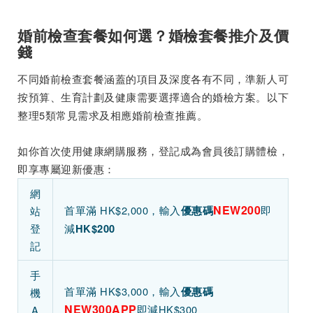
婚前檢查套餐如何選？婚檢套餐推介及價
錢
不同婚前檢查套餐涵蓋的項目及深度各有不同，準新人可
按預算、生育計劃及健康需要選擇適合的婚檢方案。以下
整理5類常見需求及相應婚前檢查推薦。
如你首次使用健康網購服務，登記成為會員後訂購體檢，
即享專屬迎新優惠：
網
NEW200
首單滿 HK$2,000，輸入
即
站
優惠碼
登
減
HK$200
記
手
首單滿 HK$3,000，輸入
優惠碼
機
NEW300APP
即減HK$300
A