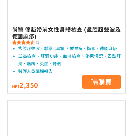
尚醫 優越婚前女性身體檢查 (盆腔超聲波及
德國麻疹)
(2)
盆腔超聲波、靜態心電圖、愛滋病、梅毒、德國麻疹
三高檢查、肝腎功能、血液檢查、泌尿情況、乙型肝
炎、痛風、炎症、骨骼
醫護人員講解報告
購買
2,350
HK$