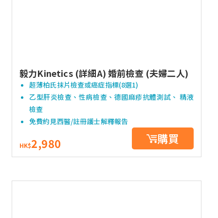
毅力Kinetics (詳細A) 婚前檢查 (夫婦二人)
超薄柏氏抹片檢查或癌症指標(8選1)
乙型肝炎檢查、性病檢查、德國麻疹抗體測試、 精液
檢查
免費約見西醫/註冊護士解釋報告
購買
2,980
HK$