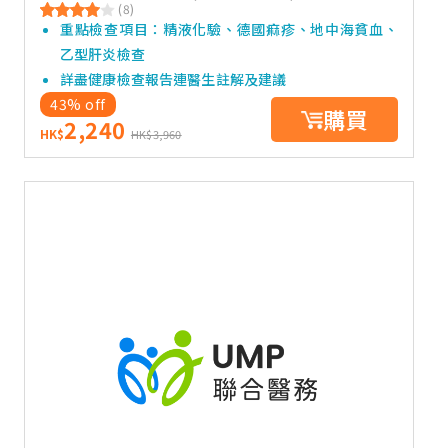
(8)
重點檢查項目：精液化驗、德國痲疹、地中海貧血、
乙型肝炎檢查
詳盡健康檢查報告連醫生註解及建議
43% off
購買
2,240
HK$
HK$3,960