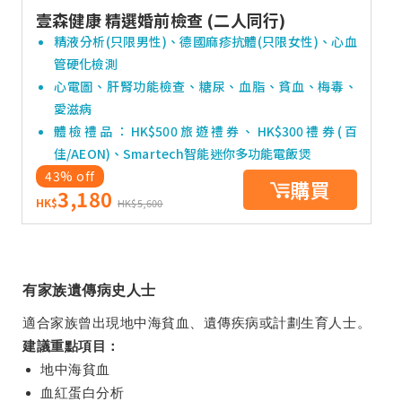
壹森健康 精選婚前檢查 (二人同行)
精液分析(只限男性)、德國麻疹抗體(只限女性)、心血
管硬化檢測
心電圖、肝腎功能檢查、糖尿、血脂、貧血、梅毒、
愛滋病
體檢禮品：HK$500旅遊禮券、HK$300禮券(百
佳/AEON)、Smartech智能迷你多功能電飯煲
43% off
購買
3,180
HK$
HK$5,600
有家族遺傳病史人士
適合家族曾出現地中海貧血、遺傳疾病或計劃生育人士。
建議重點項目：
地中海貧血
血紅蛋白分析